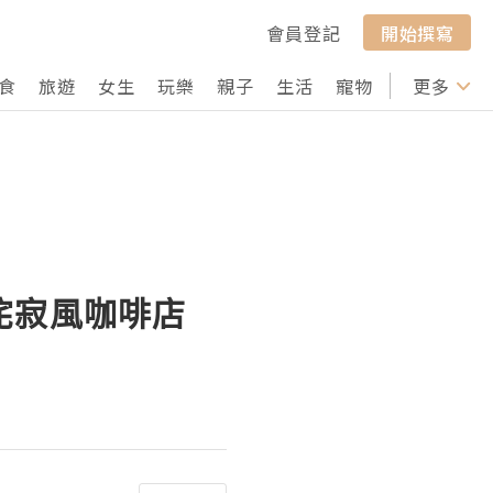
會員登記
開始撰寫
食
旅遊
女生
玩樂
親子
生活
寵物
行山
更多
打卡
邨侘寂風咖啡店