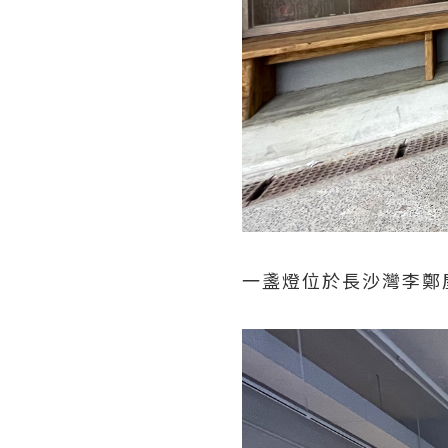
一盞燈位於長沙灣李鄭