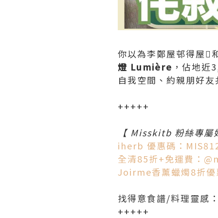
你以為李鄭屋邨得屋和
燈 Lumière
，佔地近
自我空間、約親朋好友
+++++
【 Misskitb 粉絲專
iherb 優惠碼：MIS81
全清85折+免運費：@mi
Joirme香薰蠟燭8折優惠
找得意食譜/料理靈感
+++++