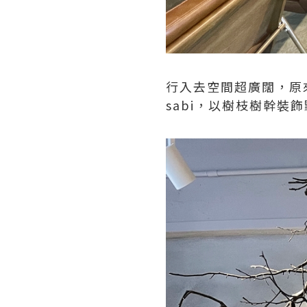
行入去空間超廣闊，原
sabi，以樹枝樹幹裝