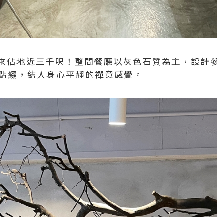
來佔地近三千呎！整間餐廳以灰色石質為主，設計參考
飾點綴，結人身心平靜的禪意感覺。