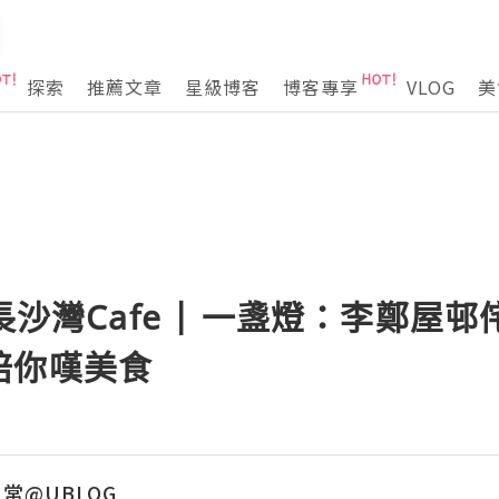
探索
推薦文章
星級博客
博客專享
VLOG
美
長沙灣Cafe | 一盞燈：李鄭屋
陪你嘆美食
常@UBLOG