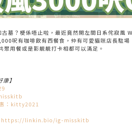
古墓？梗係唔止啦，最近竟然開左間日系侘寂風 Wabi
3,000呎有咖啡飲有西餐食，仲有可愛貓咪店長駐
共聚用餐或是影靚靚打卡相都可以滿足。
屬好康】
29
sskitb
：kitty2021
：
https://linkin.bio/ig-misskitb