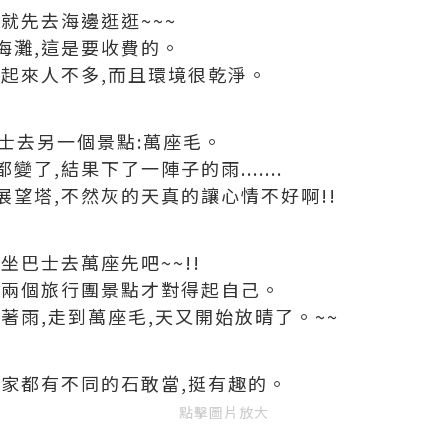
就先去海邊逛逛~~~
海灘,這是要收費的。
看起來人不多,而且環境很乾淨。
巴士去另一個景點:萬座毛。
了,結果下了一陣子的雨.......
望塔,不然灰的天真的讓心情不好啊!!
坐巴士去萬座先吧~~!!
一兩個旅行團景點才對得起自己。
著雨,走到萬座毛,天又開始放晴了。~~
一家都有不同的石敢當,挺有趣的。
點擊圖片放大