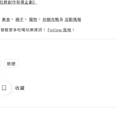
社群創作有價企劃》
】
丶
美食
丶
親子
丶
寵物
丶
扮靚攻略
及
活動情報
p啦！發掘更多吃喝玩樂資訊！
Follow 我哋
！
旅遊
收藏