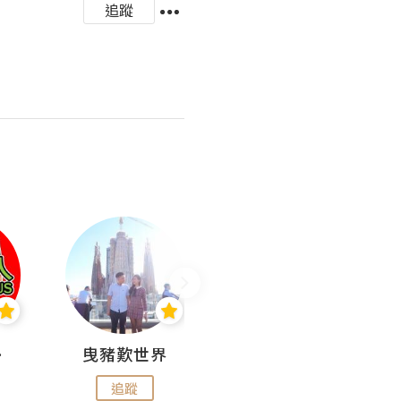
追蹤
nius
曳豬歎世界
Koalascities (^O^)! @ UTravel
追蹤
追蹤