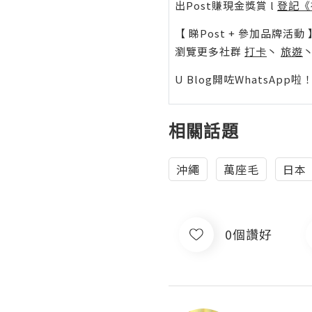
出Post賺現金獎賞 l
登記《
【 睇Post + 參加品牌活動 
瀏覽更多社群
打卡
丶
旅遊
U Blog開咗WhatsAp
相關話題
沖繩
萬座毛
日本
0個讚好