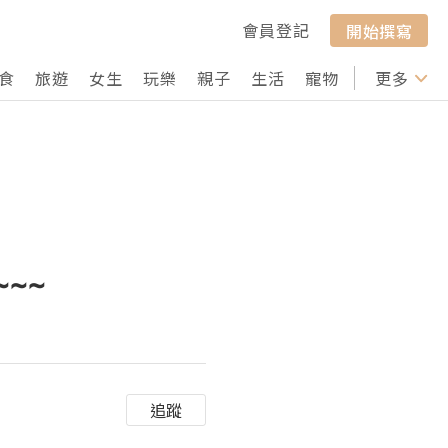
會員登記
開始撰寫
食
旅遊
女生
玩樂
親子
生活
寵物
行山
更多
打卡
~~~
追蹤