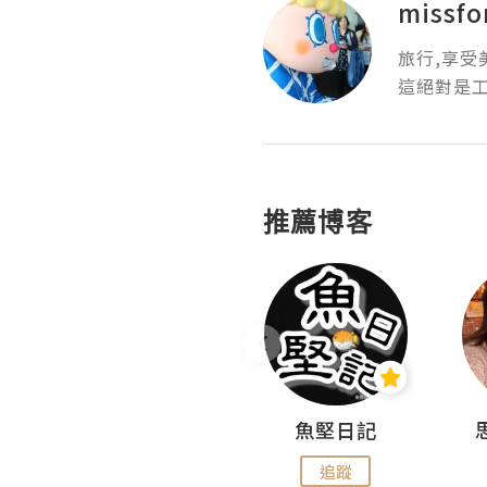
missfo
旅行,享受美
這絕對是
推薦博客
沙米旅行手帖 Somewhere Journal
魚堅日記
追蹤
追蹤