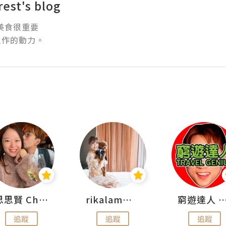
rest's blog
食很重要

工作的動力。
思思賢 ChillMyBabe
rikalammm
窮遊達人 Mr.TravelGe
追蹤
追蹤
追蹤