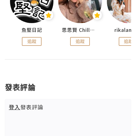
urnal
魚堅日記
思思賢 ChillMyBabe
rikala
追蹤
追蹤
追蹤
發表評論
登入
發表評論