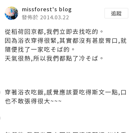
missforest's blog
追蹤
發佈於 2014.03.22
從稻荷回京都,我們立即去找吃的。
因為浴衣穿得很緊,其實都沒有甚麼胃口,就
隨便找了一家吃そば的。
天氣很熱,所以我們都點了冷そば。
穿著浴衣吃飯,感覺應該要吃得斯文一點,口
也不敢張得很大~~~