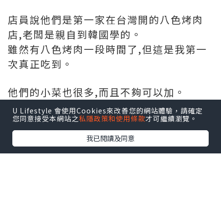
真的有點擔心吃不完~~~
店員說他們是第一家在台灣開的八色烤肉
店,老闆是親自到韓國學的。
雖然有八色烤肉一段時間了,但這是我第一
次真正吃到。
U Lifestyle 會使用Cookies來改善您的網站體驗，請確定
他們的小菜也很多,而且不夠可以加。
您同意接受本網站之
私隱政策和使用條款
才可繼續瀏覽。
我已閱讀及同意
烤肉前先炸豆芽菜和泡菜,
另外還有一大鍋海鮮拉麵~~