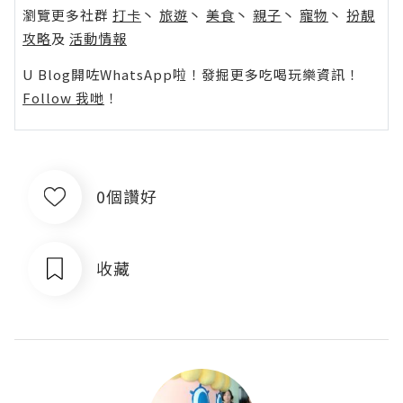
瀏覽更多社群
打卡
丶
旅遊
丶
美食
丶
親子
丶
寵物
丶
扮靚
攻略
及
活動情報
U Blog開咗WhatsApp啦！發掘更多吃喝玩樂資訊！
Follow 我哋
！
0個讚好
收藏