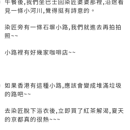
午餐後,我們坐巴士回染匠婆婆那裡,沿途看
見一條小河川,覺得挺有詩意的。
染匠旁有一條石塀小路,我們就進去再拍拍
照~~
小路裡有好幾家咖啡店~~
如果香港有這種小路,應該會變成堆滿垃圾
的路吧~~
去染匠脫下浴衣後,立即買了紅茶解渴,夏天
的京都真的很熱~~~