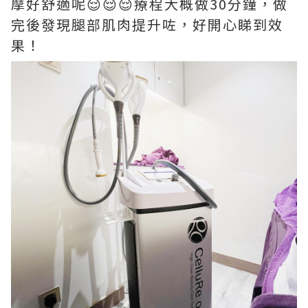
摩好舒適呢😌😌😌療程大概做30分鐘，做
完後發現腿部肌肉提升咗，好開心睇到效
果！