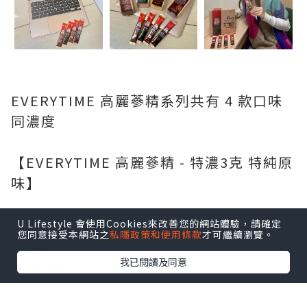
EVERYTIME 高麗蔘精系列共有 4 款口味
同濃度
【EVERYTIME 高麗蔘精 - 特濃3克 特純原
味】
✨主要功效✨
U Lifestyle 會使用Cookies來改善您的網站體驗，請確定
您同意接受本網站之
私隱政策和使用條款
才可繼續瀏覽。
💜瞬間提神、消除疲勞
我已閱讀及同意
💜增強集中力、每日醒神
💜增強免疫力
💜舒緩壓力、安穩心情