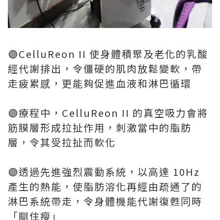
🟣CelluReon II 使身體積聚及老化的乳酸
經代謝排出，令僵硬的肌肉放鬆變軟，帶
走疲累感，更能夠促進血液和淋巴循環
🟣療程中，CelluReon II 的真空吸力會將
筋膜層形成拉扯作用，刺激當中的脂肪
層，令其受拉扯而軟化
🟣透過先進強烈震動系統，以高達 10Hz
產生的熱能，使脂肪溶化再經由疏通了的
淋巴系統帶走，令身體機能代謝復甦同時
「瞓住瘦」