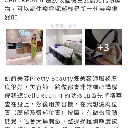
物，可以訓住瘦😍呢部機是新一代美容儀
器👍🏻
點擊圖片放大
+3
凱詩美容Pretty Beauty既美容師服務態
度很好，美容師一路做都會非常細心講解
俾我聽CelluReon II 的功效💁‍♀️首先將精華
查在身上，然後用美容機，在我想減既位
置（腿部及臀部位置）按摩，有微微震動
感覺，唔會太過刺激，整過過程訓喺度按