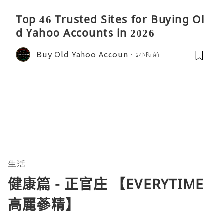
Top 46 Trusted Sites for Buying Ol
d Yahoo Accounts in 2026
Buy Old Yahoo Accoun
2小時前
生活
健康篇 - 正官庄 【EVERYTIME
高麗蔘精】