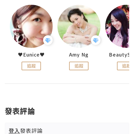
h 夏沫
♥Eunice♥
Amy Ng
追蹤
追蹤
追蹤
發表評論
登入
發表評論