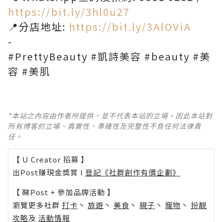
https://bit.ly/3hl0u27
📍分店地址:
https://bit.ly/3AlOViA
-
#PrettyBeauty #凱詩美容 #beauty #美
容 #美肌
*本站之內容由作者所提供，並不代表本站的立場。因此本站對
所有博客的立場、真實性、準確性及完整性不負任何法律責
任。
【 U Creator 招募 】
出Post賺現金獎賞 l
登記《社群創作有價企劃》
【 睇Post + 參加品牌活動 】
瀏覽更多社群
打卡
丶
旅遊
丶
美食
丶
親子
丶
寵物
丶
扮靚
攻略
及
活動情報