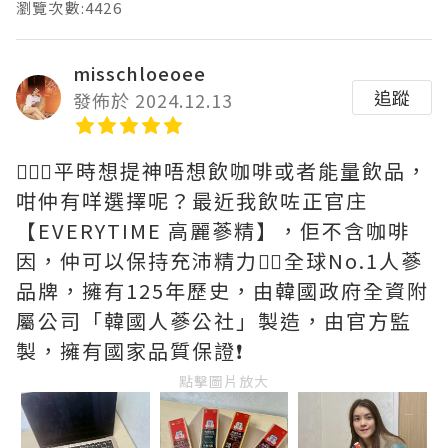
瀏覽次數:4426
misschloeoee
追蹤
發佈於 2024.12.13
👱🏻‍♀️平時想提神唔想飲咖啡或者能量飲品，
咁仲有咩選擇呢？最近我飲咗正官庄
【EVERYTIME 高麗蔘精】，佢不含咖啡
因，仲可以保持充沛精力👍🏻全球No.1人蔘
品牌，擁有125年歷史，由韓國政府全資附
屬公司「韓國人蔘公社」製造，由官方監
製，擁有國家品質保證❗️
點擊圖片放大