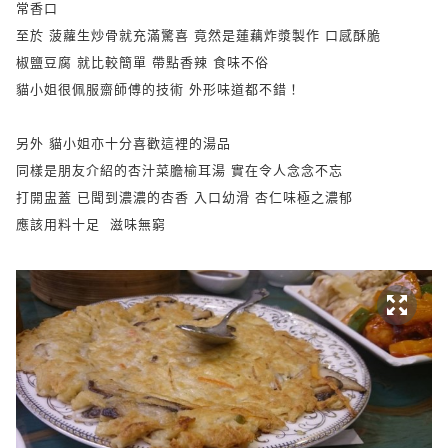
常香口
至於 菠蘿生炒骨就充滿驚喜 竟然是蓮藕炸漿製作 口感酥脆
椒鹽豆腐 就比較簡單 帶點香辣 食味不俗
貓小姐很佩服齋師傅的技術 外形味道都不錯！
另外 貓小姐亦十分喜歡這裡的湯品
同樣是朋友介紹的杏汁菜膽榆耳湯 實在令人念念不忘
打開盅蓋 已聞到濃濃的杏香 入口幼滑 杏仁味極之濃郁
應該用料十足 滋味無窮