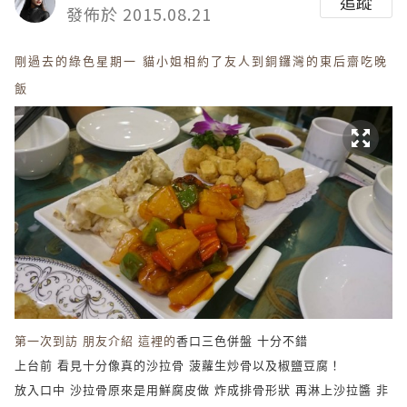
追蹤
發佈於 2015.08.21
剛過去的綠色星期一 貓小姐相約了友人到銅鑼灣的東后齋吃晚
飯
第一次到訪 朋友介紹 這裡的
香口三色併盤 十分不錯
上台前 看見十分像真的沙拉骨 菠蘿生炒骨以及椒鹽豆腐！
放入口中 沙拉骨原來是用鮮腐皮做 炸成排骨形狀 再淋上沙拉醬 非