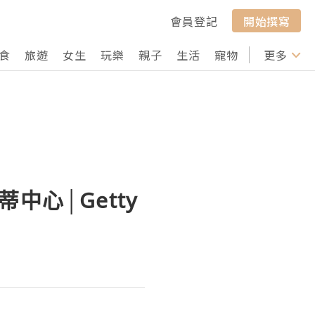
會員登記
開始撰寫
食
旅遊
女生
玩樂
親子
生活
寵物
行山
更多
打卡
蒂中心│Getty