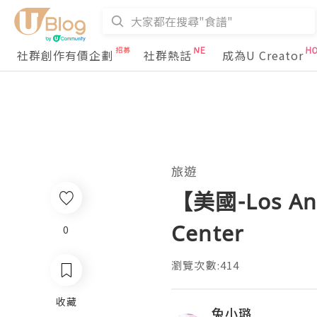
社群創作有價企劃
社群熱話
成為U Creator
旅遊
【美國-Los 
Center
0
瀏覽次數:414
收藏
兔小璐