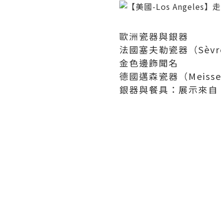
歐洲瓷器與銀器
法國塞夫勒瓷器（Sèvr
金色邊飾聞名
德國邁森瓷器（Meiss
銀器與餐具：展示來自 