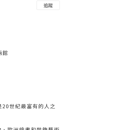
追蹤
 兩館
他是20世紀最富有的人之
物、歐洲繪畫和裝飾藝術