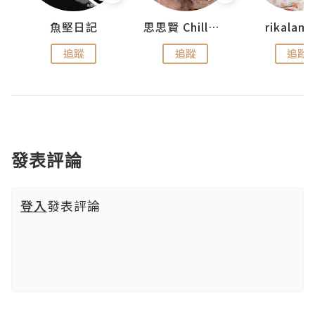
urnal
魚堅日記
思思賢 ChillMyBabe
rikala
追蹤
追蹤
追蹤
發表評論
登入
發表評論