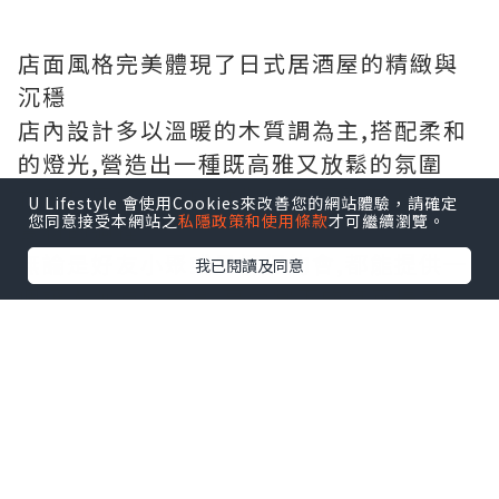
在溫哥華美食界掀起一陣「海膽狂熱」的
居酒屋TAKENAKA Uni Bar
背後承載的是對海膽這份極致鮮味的堅持
踏入店內就能感受到濃厚的日式職人精神,
因為從服務生、廚師到吧檯後的人員,清一
色都是親切又專業的日本人
不僅帶來了純正的日式服務,對細節的專注
U Lifestyle 會使用Cookies來改善您的網站體驗，請確定
您同意接受本網站之
私隱政策和使用條款
才可繼續瀏覽。
與餐點精準的掌握度,讓每一次用餐都變成
一場安心又美好的體驗
我已閱讀及同意