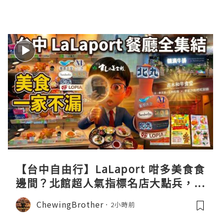
【台中自由行】LaLaport 咁多美食食
邊間？北館超人氣指標名店大點兵，深
度實測日本直送「北丸」職人料理與南
ChewingBrother
2小時前
館 LOPIA 超市神級熟食區！