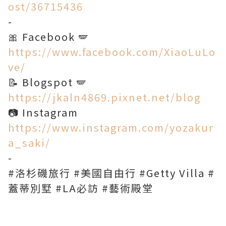
ost/36715436
-
🎀 Facebook 🪽
https://www.facebook.com/XiaoLuLo
ve/
📝 Blogspot 🪽
https://jkaln4869.pixnet.net/blog
📷 Instagram
https://www.instagram.com/yozakur
a_saki/
-
#洛杉磯旅行 #美國自由行 #Getty Villa #
蓋蒂別墅 #LA必訪 #藝術殿堂