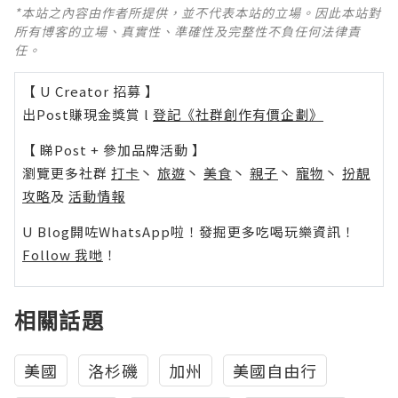
*本站之內容由作者所提供，並不代表本站的立場。因此本站對
所有博客的立場、真實性、準確性及完整性不負任何法律責
任。
【 U Creator 招募 】
出Post賺現金獎賞 l
登記《社群創作有價企劃》
【 睇Post + 參加品牌活動 】
瀏覽更多社群
打卡
丶
旅遊
丶
美食
丶
親子
丶
寵物
丶
扮靚
攻略
及
活動情報
U Blog開咗WhatsApp啦！發掘更多吃喝玩樂資訊！
Follow 我哋
！
相關話題
美國
洛杉磯
加州
美國自由行