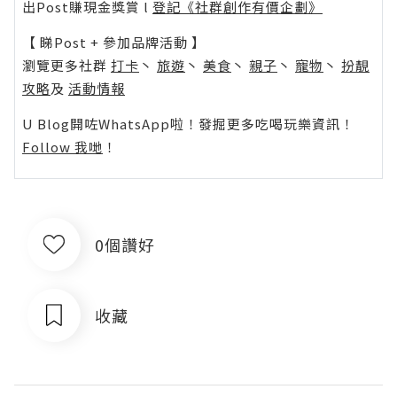
出Post賺現金獎賞 l
登記《社群創作有價企劃》
【 睇Post + 參加品牌活動 】
瀏覽更多社群
打卡
丶
旅遊
丶
美食
丶
親子
丶
寵物
丶
扮靚
攻略
及
活動情報
U Blog開咗WhatsApp啦！發掘更多吃喝玩樂資訊！
Follow 我哋
！
0個讚好
收藏