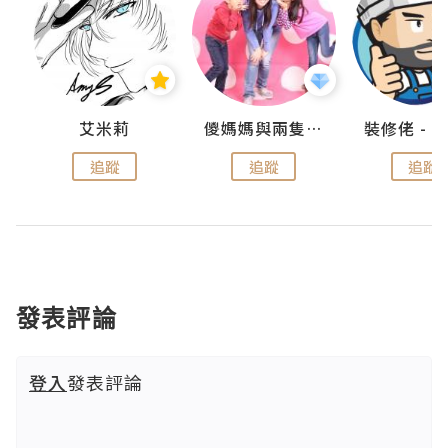
點滴
艾米莉
儍媽媽與兩隻小魔怪之家
追蹤
追蹤
追蹤
發表評論
登入
發表評論