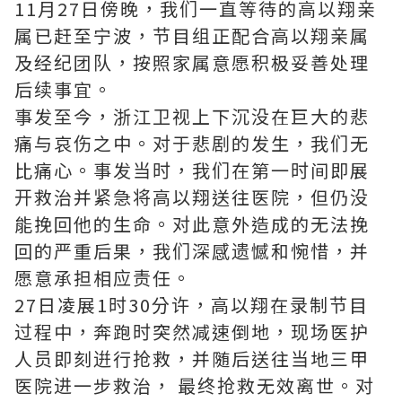
11月27日傍晚，我们一直等待的高以翔亲
属已赶至宁波，节目组正配合高以翔亲属
及经纪团队，按照家属意愿积极妥善处理
后续事宜。
事发至今，浙江卫视上下沉没在巨大的悲
痛与哀伤之中。对于悲剧的发生，我们无
比痛心。事发当时，我们在第一时间即展
开救治并紧急将高以翔送往医院，但仍没
能挽回他的生命。对此意外造成的无法挽
回的严重后果，我们深感遗憾和惋惜，并
愿意承担相应责任。
27日凌展1时30分许，高以翔在录制节目
过程中，奔跑时突然减速倒地，现场医护
人员即刻逬行抢救，并随后送往当地三甲
医院进一步救治， 最终抢救无效离世。对