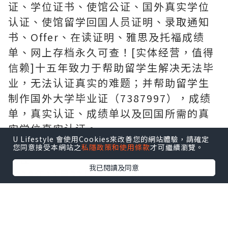
证、学位证书、使馆公证、囯外真实学位
认证、使馆留学回囯人员证明、录取通知
书、Offer、在读证明、雅思及托福成绩
单、网上存档永久可查！[实体经营，值得
信赖]十五年致力于帮助留学生解决无法毕
业，无法认证真实的难题；并帮助留学生
制作国外大学毕业证（7387997），成绩
单，真实认证、成绩单以及回国所需的真
实学位真实认证。
U Lifestyle 會使用Cookies來改善您的網站體驗，請確定
浙江卫视回应“高以翔去世”：愿意承担
您同意接受本網站之
私隱政策和使用條款
才可繼續瀏覽。
责任
我已閱讀及同意
2019年11月27日 22:15:00
来源：浙江卫视
1799人参与323评论
11月27日，高以翔录制浙江卫视《追我