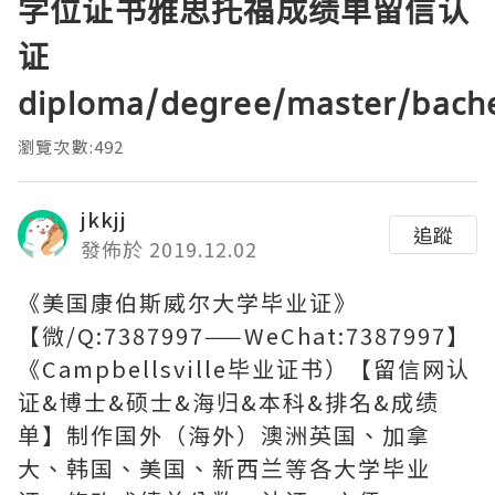
学位证书雅思托福成绩单留信认
证
diploma/degree/master/bach
瀏覽次數:492
jkkjj
追蹤
發佈於 2019.12.02
《美国康伯斯威尔大学毕业证》
【微/Q:7387997——WeChat:7387997】
《Campbellsville毕业证书）【留信网认
证&博士&硕士&海归&本科&排名&成绩
单】制作国外（海外）澳洲英国、加拿
大、韩国、美国、新西兰等各大学毕业