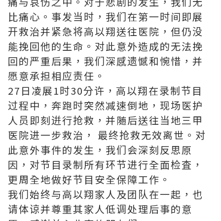
痛与哀伤之中。对于悲剧的发生，我们无
比痛心。事发当时，我们在第一时间即展
开救治并紧急将高以翔送往医院，但仍没
能挽回他的生命。对此意外造成的无法挽
回的严重后果，我们深感遗憾和惋惜，并
愿意承担相应责任。
27日凌展1时30分许，高以翔在录制节目
过程中，奔跑时突然减速倒地，现场医护
人员即刻逬行抢救，并随后送往当地三甲
医院进一步救治， 最终抢救无效离世。对
此意外事件的发生，我们会深刻反思原
因，对节目录制所有环节进行全面检査，
更周全地做好节目安全保障工作。
我们始终与高以翔家人及团队在一起，也
请体谅并尊重其家人低调处理后事的意