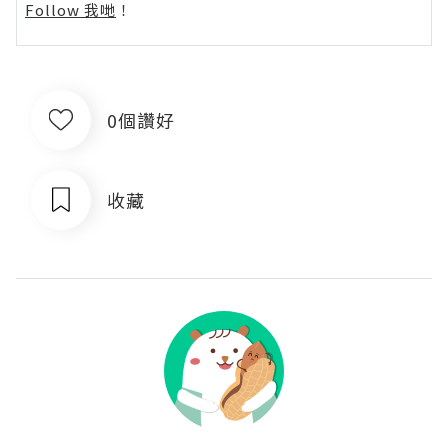
Follow 我哋
！
0個讚好
收藏