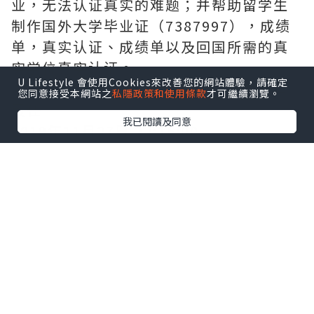
业，无法认证真实的难题；并帮助留学生
制作国外大学毕业证（7387997），成绩
单，真实认证、成绩单以及回国所需的真
实学位真实认证。
U Lifestyle 會使用Cookies來改善您的網站體驗，請確定
浙江卫视回应“高以翔去世”：愿意承担
您同意接受本網站之
私隱政策和使用條款
才可繼續瀏覽。
责任
我已閱讀及同意
2019年11月27日 22:15:00
来源：浙江卫视
1799人参与323评论
11月27日，高以翔录制浙江卫视《追我
吧》节目晕倒并紧急送医，最后救治无效
死亡。晚间，浙江卫视发声明回应此事，
表示对于没能挽回高以翔的生命深感遗憾
和惋惜，愿意承担相应责任。并保证会深
刻反思原因，并将对节目录制所有环节进