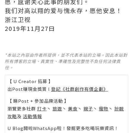
愿，感谢关心此事的朋友们。
我们对高以翔的爱与愧永存，愿他安息！
浙江卫视
2019年11月27曰
*本站之內容由作者所提供，並不代表本站的立場。因此本站對
所有博客的立場、真實性、準確性及完整性不負任何法律責
任。
【 U Creator 招募 】
出Post賺現金獎賞 l
登記《社群創作有價企劃》
【 睇Post + 參加品牌活動 】
瀏覽更多社群
打卡
丶
旅遊
丶
美食
丶
親子
丶
寵物
丶
扮靚
攻略
及
活動情報
U Blog開咗WhatsApp啦！發掘更多吃喝玩樂資訊！