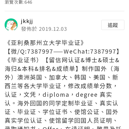
瀏覽次數:646
jkkjj
追蹤
發佈於 2019.12.03
《亚利桑那州立大学毕业证》
【微/Q:7387997——WeChat:7387997】
《毕业证书）【留信网认证&博士&硕士&
海归&本科&排名&成绩单】制作国外（海
外）澳洲英国、加拿大、韩国、美国、新
西兰等各大学毕业证，修改成绩单分数，
认证，文凭，diploma，degree 真实
认。海外回囯的同学定制毕业证、真实认
证、毕业证、学位证书、使馆公证、囯外
真实学位认证、使馆留学回囯人员证明、
录取通知书、Offer、在读证明、雅思及托