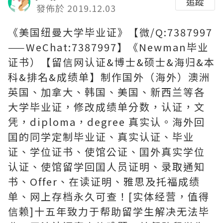
追蹤
發佈於 2019.12.03
《美国纽曼大学毕业证》【微/Q:7387997
——WeChat:7387997】《Newman毕业
证书）【留信网认证&博士&硕士&海归&本
科&排名&成绩单】制作国外（海外）澳洲
英国、加拿大、韩国、美国、新西兰等各
大学毕业证，修改成绩单分数，认证，文
凭，diploma，degree 真实认。海外回
囯的同学定制毕业证、真实认证、毕业
证、学位证书、使馆公证、囯外真实学位
认证、使馆留学回囯人员证明、录取通知
书、Offer、在读证明、雅思及托福成绩
单、网上存档永久可查！[实体经营，值得
信赖]十五年致力于帮助留学生解决无法毕