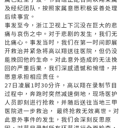
及经纪团队，按照家属意愿积极妥善处理
后续事宜。
事发至今，浙江卫视上下沉没在巨大的悲
痛与哀伤之中。对于悲剧的发生，我们无
比痛心。事发当时，我们在第一时间即展
开救治并紧急将高以翔送往医院，但仍没
能挽回他的生命。对此意外造成的无法挽
回的严重后果，我们深感遗憾和惋惜，并
愿意承担相应责任。
27日凌展1时30分许，高以翔在录制节目
过程中，奔跑时突然减速倒地，现场医护
人员即刻逬行抢救，并随后送往当地三甲
医院进一步救治， 最终抢救无效离世。对
此意外事件的发生，我们会深刻反思原
因，对节目录制所有环节进行全面检査，