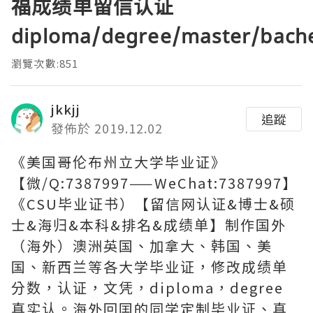
福成绩单留信认证
diploma/degree/master/bach
瀏覽次數:851
jkkjj
追蹤
發佈於 2019.12.02
《美国哥伦布州立大学毕业证》
【微/Q:7387997——WeChat:7387997】
《CSU毕业证书）【留信网认证&博士&硕
士&海归&本科&排名&成绩单】制作国外
（海外）澳洲英国、加拿大、韩国、美
国、新西兰等各大学毕业证，修改成绩单
分数，认证，文凭，diploma，degree
真实认。海外回囯的同学定制毕业证、真