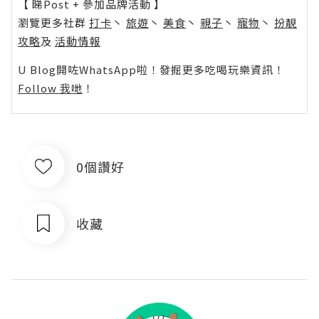
【 睇Post + 參加品牌活動 】
瀏覽更多社群
打卡
丶
旅遊
丶
美食
丶
親子
丶
寵物
丶
扮靚
攻略
及
活動情報
U Blog開咗WhatsApp啦！發掘更多吃喝玩樂資訊！
Follow 我哋
！
0個讚好
收藏