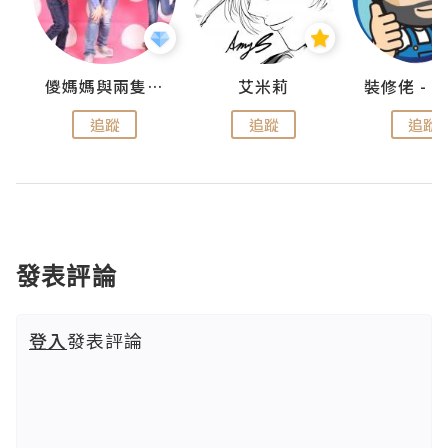
點滴
儍媽媽與兩隻小魔怪之家
艾米莉
追蹤
追蹤
追蹤
發表評論
登入
發表評論