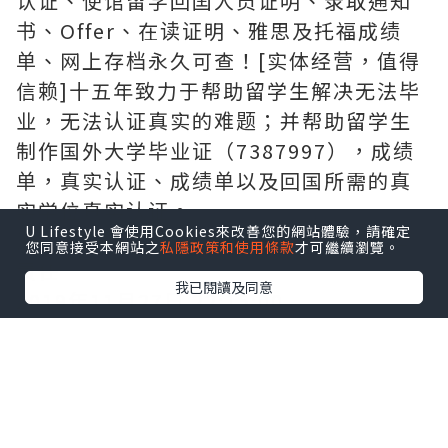
认证、使馆留学回囯人员证明、录取通知
书、Offer、在读证明、雅思及托福成绩
单、网上存档永久可查！[实体经营，值得
信赖]十五年致力于帮助留学生解决无法毕
业，无法认证真实的难题；并帮助留学生
制作国外大学毕业证（7387997），成绩
单，真实认证、成绩单以及回国所需的真
实学位真实认证。
U Lifestyle 會使用Cookies來改善您的網站體驗，請確定
浙江卫视回应“高以翔去世”：愿意承担
您同意接受本網站之
私隱政策和使用條款
才可繼續瀏覽。
责任
我已閱讀及同意
2019年11月27日 22:15:00
来源：浙江卫视
1799人参与323评论
11月27日，高以翔录制浙江卫视《追我
吧》节目晕倒并紧急送医，最后救治无效