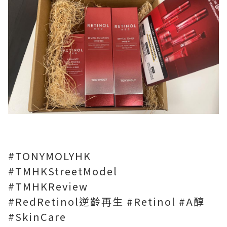
#TONYMOLYHK
#TMHKStreetModel
#TMHKReview
#RedRetinol逆齡再生 #Retinol #A醇
#SkinCare