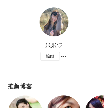
米米♡
追蹤
推薦博客