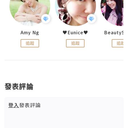
h 夏沫
Amy Ng
♥Eunice♥
追蹤
追蹤
追蹤
發表評論
登入
發表評論