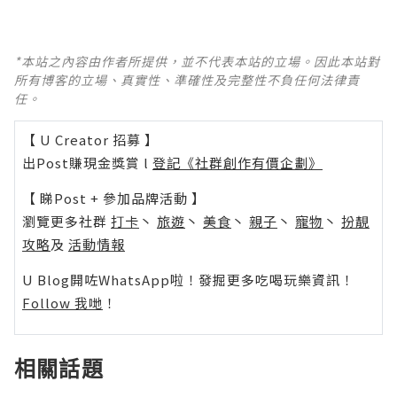
*本站之內容由作者所提供，並不代表本站的立場。因此本站對
所有博客的立場、真實性、準確性及完整性不負任何法律責
任。
【 U Creator 招募 】
出Post賺現金獎賞 l
登記《社群創作有價企劃》
【 睇Post + 參加品牌活動 】
瀏覽更多社群
打卡
丶
旅遊
丶
美食
丶
親子
丶
寵物
丶
扮靚
攻略
及
活動情報
U Blog開咗WhatsApp啦！發掘更多吃喝玩樂資訊！
Follow 我哋
！
相關話題