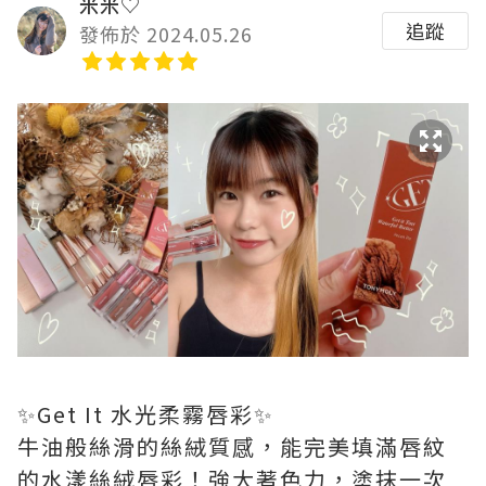
米米♡
追蹤
發佈於 2024.05.26
✨Get It 水光柔霧唇彩✨
牛油般絲滑的絲絨質感，能完美填滿唇紋
的水漾絲絨唇彩！強大著色力，塗抹一次