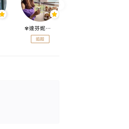
✾達芬妮•愛孩子•愛生活✾
wendysugar享受生活gogogo
追蹤
追蹤