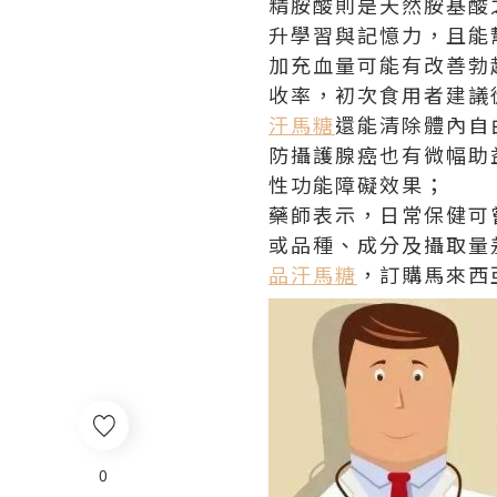
精胺酸則是天然胺基酸
升學習與記憶力，且能
加充血量可能有改善勃
收率，初次食用者建議
汗馬糖
還能清除體內自
防攝護腺癌也有微幅助
性功能障礙效果；
藥師表示，日常保健可
或品種、成分及攝取量
品汗馬糖
，訂購馬來西
0