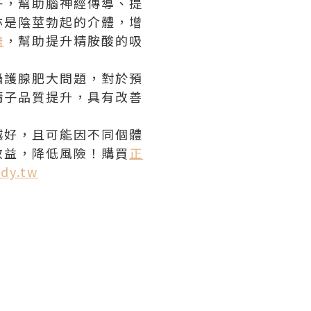
子，幫助腦神經傳導、提
亦是陰莖勃起的介體，增
糖
，幫助提升精胺酸的吸
攝護腺肥大問題，對於預
精子品質提升，具有改善
越好，且可能因不同個體
效益，降低風險！購買
正
dy.tw