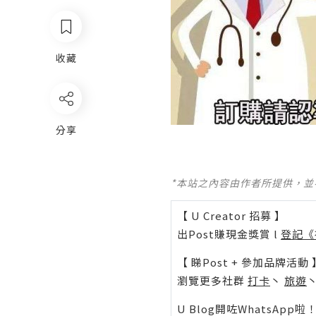
收藏
分享
*本站之內容由作者所提供，
【 U Creator 招募 】
出Post賺現金獎賞 l
登記《
【 睇Post + 參加品牌活動 
瀏覽更多社群
打卡
丶
旅遊
U Blog開咗WhatsAp