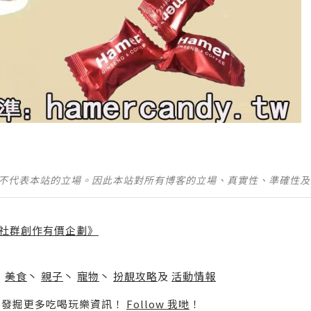
並不代表本站的立場。因此本站對所有博客的立場、真實性、準確性
社群創作有價企劃》
】
丶
美食
丶
親子
丶
寵物
丶
扮靚攻略
及
活動情報
p啦！發掘更多吃喝玩樂資訊！
Follow 我哋
！