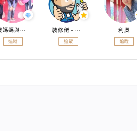
儍媽媽與兩隻小魔怪之家
裝修佬 - 香港一站式網上裝修平台
利奧
追蹤
追蹤
追蹤