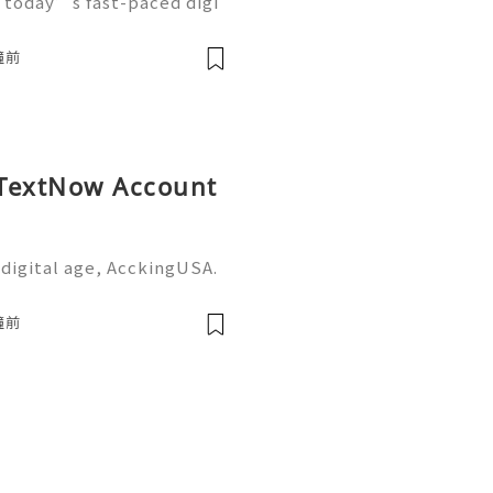
 today’s fast-paced digi
ike Twitter (now X) have
nication, branding, and m
鐘前
y TextNow Account
digital age, AcckingUSA.
ter, smarter, and more a
r for personal use or busi
鐘前