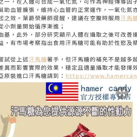
之一，在人體可合成一氧化氮，可作為神經傳導因
幫助血管擴張，維持心血管的正常運作，一氧化氮
起之效。葉爵榮藥師提醒，建議在空腹時服用
汗馬
從小劑量開始循序漸進；
由基，此外，部分研究顯示人體在攝取之後可改善
益，有市場考察指出食用汗馬糖可能有助於性慾及
嘗試從上述
汗馬糖
著手，但汗馬糖的補充不是越多
差異而影響實際的效果，穩定且適量攝取才能發揮
亞原裝進口汗馬糖請到：
https://www.hamercan