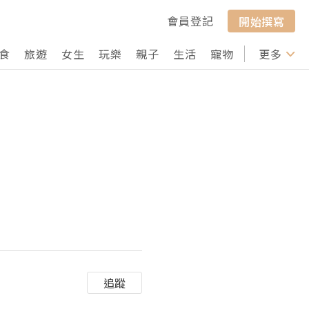
會員登記
開始撰寫
食
旅遊
女生
玩樂
親子
生活
寵物
行山
更多
打卡
力
追蹤