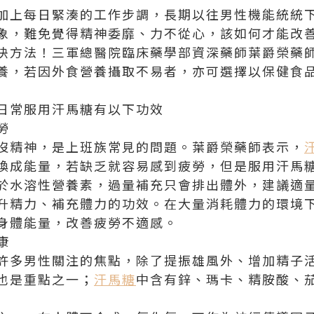
加上每日緊湊的工作步調，長期以往男性機能統統
象，難免覺得精神委靡、力不從心，該如何才能改
決方法！三軍總醫院臨床藥學部資深藥師葉爵榮藥
養，若因外食營養攝取不易者，亦可選擇以保健食
日常服用汗馬糖有以下功效
勞
沒精神，是上班族常見的問題。葉爵榮藥師表示，
換成能量，若缺乏就容易感到疲勞，但是服用汗馬
於水溶性營養素，過量補充只會排出體外，建議適
升精力、補充體力的功效。在大量消耗體力的環境
身體能量，改善疲勞不適感。
康
許多男性關注的焦點，除了提振雄風外、增加精子
也是重點之一；
汗馬糖
中含有鋅、瑪卡、精胺酸、