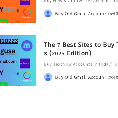
Buy New & Old Twitter Accounts In
tal world, social media platforms l
become essential tools for commu
Buy Old Gmail Accoun
18分
arketing. Many people sear
The 7 Best Sites to Bu
s (2025 Edition)
Buy TextNow Accounts In today’s 
com communication has become fas
ccessible than ever before. Whethe
Buy Old Gmail Accoun
26分
ness operations, having a re