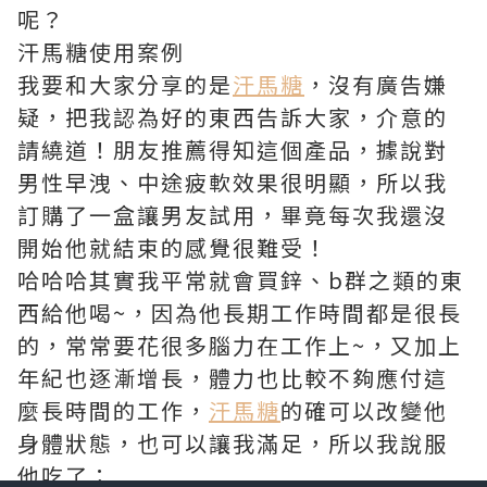
呢？
汗馬糖使用案例
我要和大家分享的是
汗馬糖
，沒有廣告嫌
疑，把我認為好的東西告訴大家，介意的
請繞道！朋友推薦得知這個產品，據說對
男性早洩、中途疲軟效果很明顯，所以我
訂購了一盒讓男友試用，畢竟每次我還沒
開始他就結束的感覺很難受！
哈哈哈其實我平常就會買鋅、b群之類的東
西給他喝~，因為他長期工作時間都是很長
的，常常要花很多腦力在工作上~，又加上
年紀也逐漸增長，體力也比較不夠應付這
麼長時間的工作，
汗馬糖
的確可以改變他
身體狀態，也可以讓我滿足，所以我說服
他吃了；