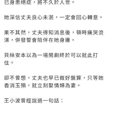
已身患絕症，將不久於人世。
她深信丈夫良心未泯，一定會回心轉意。
果不其然，丈夫得知消息後，頓時痛哭流
涕，併發誓會陪伴在她身邊。
貝絲安本以為一場鬧劇終於可以就此打
住。
卻不曾想，丈夫也早已做好盤算，只等她
香消玉殞，就立刻娶情婦為妻。
王小波曾經說過一句話：