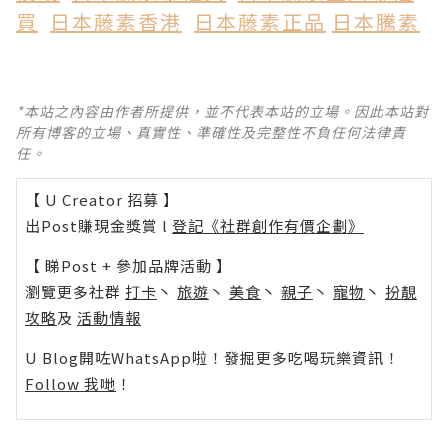
買
日本藤素香港
日本藤素正品
日本騰素
*本站之內容由作者所提供，並不代表本站的立場。因此本站對
所有博客的立場、真實性、準確性及完整性不負任何法律責
任。
【 U Creator 招募 】
出Post賺現金獎賞 l
登記《社群創作有價企劃》
【 睇Post + 參加品牌活動 】
瀏覽更多社群
打卡
丶
旅遊
丶
美食
丶
親子
丶
寵物
丶
扮靚
攻略
及
活動情報
U Blog開咗WhatsApp啦！發掘更多吃喝玩樂資訊！
Follow 我哋
！