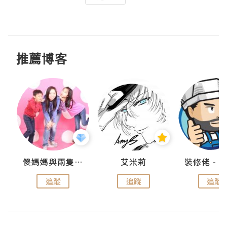
推薦博客
點滴
儍媽媽與兩隻小魔怪之家
艾米莉
追蹤
追蹤
追蹤