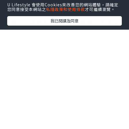
糖果形狀，有點人參味，看到網絡上說
汗
U Lifestyle 會使用Cookies來改善您的網站體驗，請確定
您同意接受本網站之
私隱政策和使用條款
才可繼續瀏覽。
馬糖成分
是沙漠人參-鎖陽、石榴多酚等中
我已閱讀及同意
草藥，也就更加放心的吃，網路上很多在
售賣，為了避免廣告嫌疑，我就不說我在
哪裡訂的，吃法是在行房前兩小時含服一
顆，特別方便，就像平時吃糖果一樣，可
以避免許多尷尬，男朋友也比較容易接
受。延時效果較為滿意，主要是沒有其他
的不良反應，反正我做的時候感覺起來就
好，夠堅挺夠持久！日常生活中也更加精
力，這是給我的感覺；
所以打算給他長期保養服用，了解之後我
才對這個產品有更加深的認識，都是極具
陽氣的中藥材，我們也有請過中醫看病，