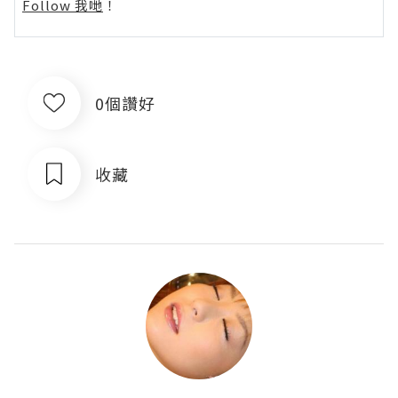
Follow 我哋
！
0個讚好
收藏