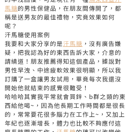
馬糖
的男性保健品，在朋友間傳開了，都
稱是送男友的最佳禮物，究竟效果如何
呢？
汗馬糖使用案例
我要和大家分享的是
汗馬糖
，沒有廣告嫌
疑，把我認為好的東西告訴大家，介意的
請繞道！朋友推薦得知這個產品，據說對
男性早洩、中途疲軟效果很明顯，所以我
訂購了一盒讓男友試用，畢竟每次我還沒
開始他就結束的感覺很難受！
哈哈哈其實我平常就會買鋅、b群之類的東
西給他喝~，因為他長期工作時間都是很長
的，常常要花很多腦力在工作上~，又加上
年紀也逐漸增長，體力也比較不夠應付這
麼長時間的工作，
汗馬糖
的確可以改變他