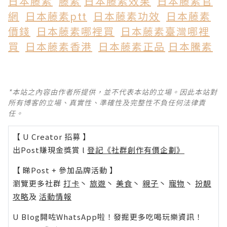
日本藤素
藤素
日本藤素效果
日本藤素官
網
日本藤素ptt
日本藤素功效
日本藤素
價錢
日本藤素哪裡買
日本藤素臺灣哪裡
買
日本藤素香港
日本藤素正品
日本騰素
*本站之內容由作者所提供，並不代表本站的立場。因此本站對
所有博客的立場、真實性、準確性及完整性不負任何法律責
任。
【 U Creator 招募 】
出Post賺現金獎賞 l
登記《社群創作有價企劃》
【 睇Post + 參加品牌活動 】
瀏覽更多社群
打卡
丶
旅遊
丶
美食
丶
親子
丶
寵物
丶
扮靚
攻略
及
活動情報
U Blog開咗WhatsApp啦！發掘更多吃喝玩樂資訊！