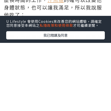
身體狀態，也可以讓我滿足，所以我說服
他吃了；
糖果形狀，有點人參味，看到網絡上說
汗
U Lifestyle 會使用Cookies來改善您的網站體驗，請確定
您同意接受本網站之
私隱政策和使用條款
才可繼續瀏覽。
馬糖成分
是沙漠人參-鎖陽、石榴多酚等中
我已閱讀及同意
草藥，也就更加放心的吃，網路上很多在
售賣，為了避免廣告嫌疑，我就不說我在
哪裡訂的，吃法是在行房前兩小時含服一
顆，特別方便，就像平時吃糖果一樣，可
以避免許多尷尬，男朋友也比較容易接
受。延時效果較為滿意，主要是沒有其他
的不良反應，反正我做的時候感覺起來就
好，夠堅挺夠持久！日常生活中也更加精
力，這是給我的感覺；