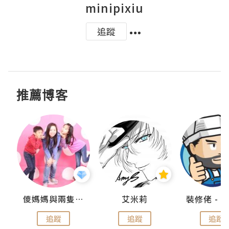
minipixiu
追蹤
推薦博客
點滴
儍媽媽與兩隻小魔怪之家
艾米莉
追蹤
追蹤
追蹤