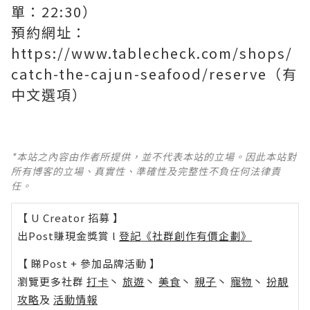
單：22:30）
預約網址：
https://www.tablecheck.com/shops/
catch-the-cajun-seafood/reserve（有
中文選項）
*本站之內容由作者所提供，並不代表本站的立場。因此本站對
所有博客的立場、真實性、準確性及完整性不負任何法律責
任。
【 U Creator 招募 】
出Post賺現金獎賞 l
登記《社群創作有價企劃》
【 睇Post + 參加品牌活動 】
瀏覽更多社群
打卡
丶
旅遊
丶
美食
丶
親子
丶
寵物
丶
扮靚
攻略
及
活動情報