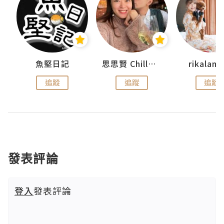
urnal
魚堅日記
思思賢 ChillMyBabe
rikala
追蹤
追蹤
追蹤
發表評論
登入
發表評論