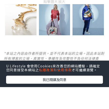
點擊圖片放大
*本站之內容由作者所提供，並不代表本站的立場。因此本站對
所有博客的立場、真實性、準確性及完整性不負任何法律責
任。
U Lifestyle 會使用Cookies來改善您的網站體驗，請確定
您同意接受本網站之
私隱政策和使用條款
才可繼續瀏覽。
【 U Creator 招募 】
我已閱讀及同意
出Post賺現金獎賞 l
登記《社群創作有價企劃》
【 睇Post + 參加品牌活動 】
瀏覽更多社群
打卡
丶
旅遊
丶
美食
丶
親子
丶
寵物
丶
扮靚
攻略
及
活動情報