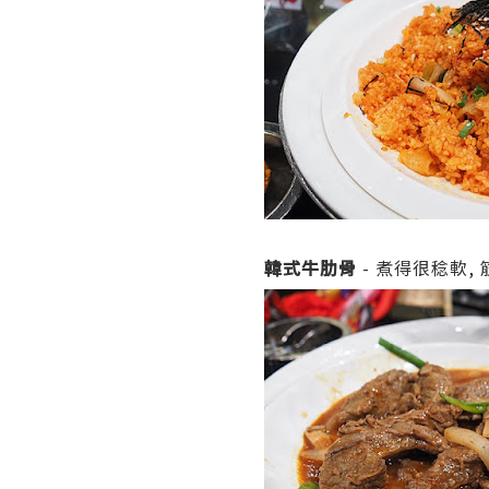
韓式牛肋骨
- 煮得很稔軟,