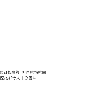
感到甚麼的, 但再吃辣吃開
的配搭卻令人十分回味.