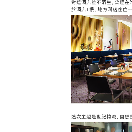
對這酒店並不陌生, 曾經在附
於酒店1樓, 地方濶落座位十
這次主題是世紀韓流, 自然