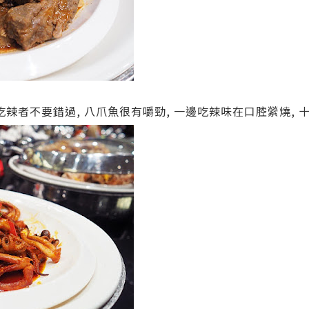
能吃辣者不要錯過, 八爪魚很有嚼勁, 一邊吃辣味在口腔縈燒, 