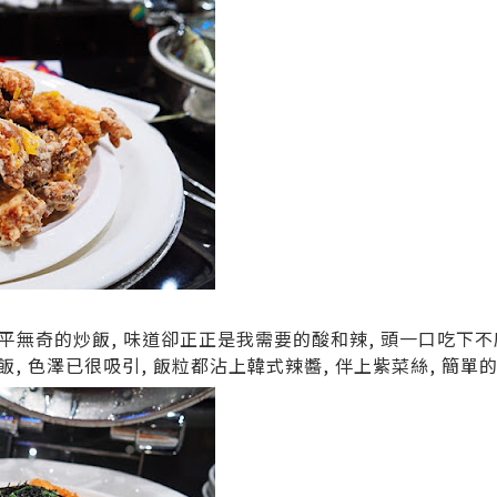
平平無奇的炒飯, 味道卻正正是我需要的酸和辣, 頭一口吃下不
飯, 色澤已很吸引, 飯粒都沾上韓式辣醬, 伴上紫菜絲, 簡單