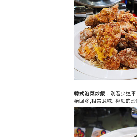
韓式泡菜炒飯
- 別看少這
始回滲,相當惹味. 橙紅的炒