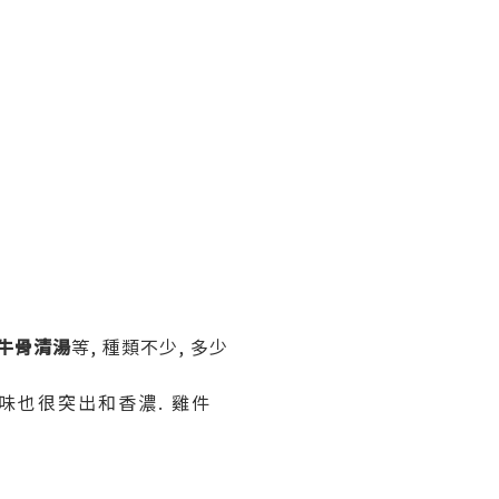
 牛骨清湯
等, 種類不少, 多少
士味也很突出和香濃. 雞件