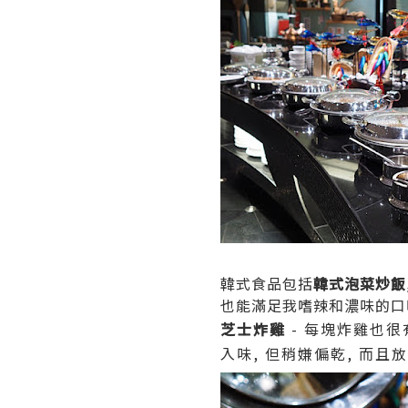
韓式食品包括
韓式泡菜炒飯,
也能滿足我嗜辣和濃味的口
芝士炸雞
- 每塊炸雞也很
入味, 但稍嫌偏乾, 而且