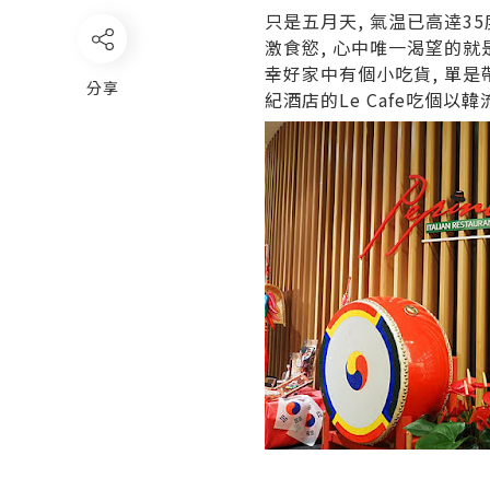
只是五月天, 氣温已高逹35
激食慾, 心中唯一渴望的就
幸好家中有個小吃貨, 單是
分享
紀酒店的Le Cafe吃個以