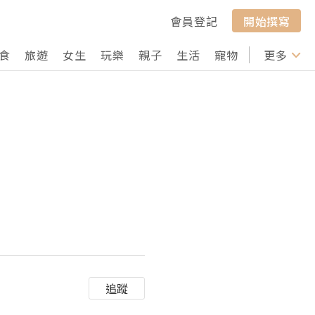
會員登記
開始撰寫
食
旅遊
女生
玩樂
親子
生活
寵物
行山
更多
打卡
追蹤