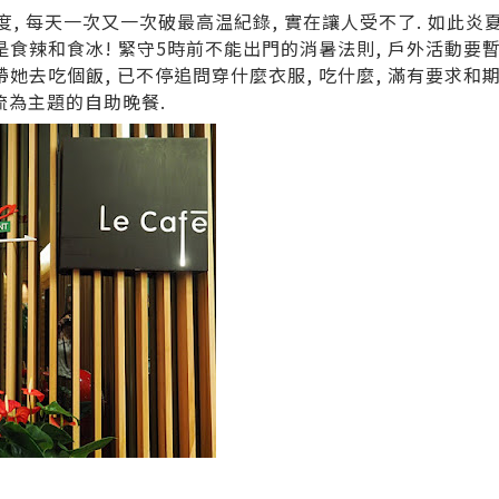
度, 每天一次又一次破最高温紀錄, 實在讓人受不了. 如此炎夏
是食辣和食冰! 緊守5時前不能出門的消暑法則, 戶外活動要暫
帶她去吃個飯, 已不停追問穿什麼衣服, 吃什麼, 滿有要求和
韓流為主題的自助晚餐.