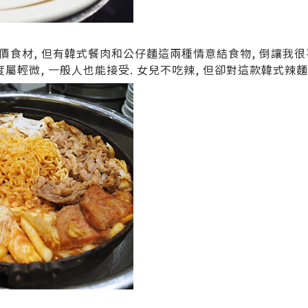
價食材, 但有韓式餐肉和公仔麵這兩種情意結食物, 倒讓我很喜
, 辣度屬輕微, 一般人也能接受. 女兒不吃辣, 但卻對這款韓式辣