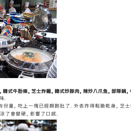
 韓式牛肋條, 芝士炸雞, 韓式炒豚肉, 辣炒八爪魚, 部隊鍋,
味.
有份量, 吃上一塊已經頗飽肚了. 外表炸得鬆脆乾身, 芝
放涼了會變硬, 影響了口感.