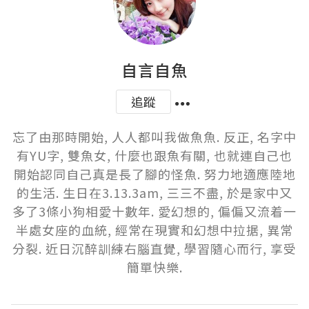
自言自魚
追蹤
忘了由那時開始, 人人都叫我做魚魚. 反正, 名字中
有YU字, 雙魚女, 什麼也跟魚有關, 也就連自己也
開始認同自己真是長了腳的怪魚. 努力地適應陸地
的生活. 生日在3.13.3am, 三三不盡, 於是家中又
多了3條小狗相愛十數年. 愛幻想的, 偏偏又流着一
半處女座的血統, 經常在現實和幻想中拉据, 異常
分裂. 近日沉醉訓練右腦直覺, 學習隨心而行, 享受
簡單快樂.