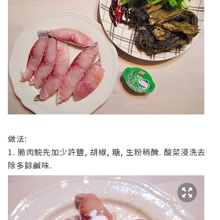
做法:
1. 脆肉鯇先加少許鹽, 胡椒, 糖, 生粉稍醃. 酸菜浸洗去
除多餘鹹味.