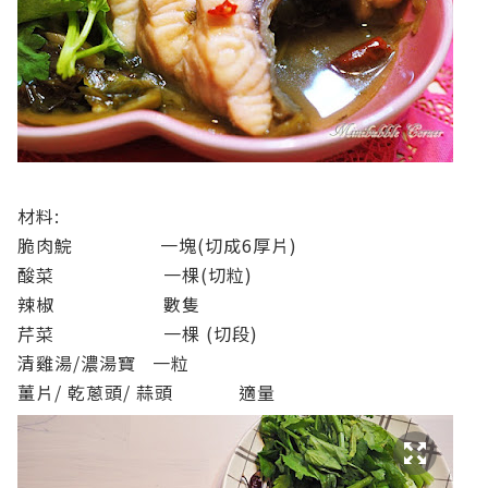
材料:
脆肉鯇 一塊(切成6厚片)
酸菜 一棵(切粒)
辣椒 數隻
芹菜 一棵 (切段)
清雞湯/濃湯寶 一粒
薑片/ 乾蔥頭/ 蒜頭 適量