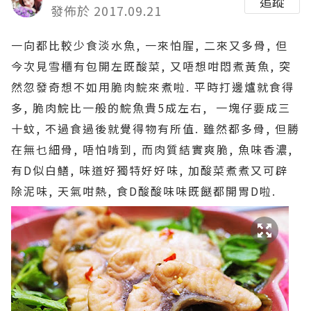
追蹤
發佈於 2017.09.21
一向都比較少食淡水魚, 一來怕腥, 二來又多骨, 但
今次見雪櫃有包開左既酸菜, 又唔想咁悶煮黃魚, 突
然忽發奇想不如用脆肉鯇來煮啦. 平時打邊爐就食得
多, 脆肉鯇比一般的鯇魚貴5成左右, 一塊仔要成三
十蚊, 不過食過後就覺得物有所值. 雖然都多骨, 但勝
在無乜細骨, 唔怕啃到, 而肉質結實爽脆, 魚味香濃,
有D似白鱔, 味道好獨特好好味, 加酸菜煮煮又可辟
除泥味, 天氣咁熱, 食D酸酸味味既餸都開胃D啦.