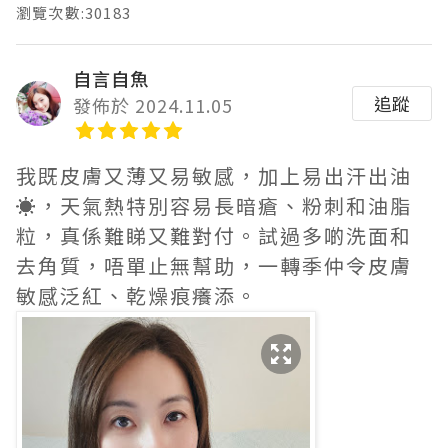
瀏覽次數:30183
自言自魚
追蹤
發佈於 2024.11.05
我既皮膚又薄又易敏感，加上易出汗出油
☀️，天氣熱特別容易長暗瘡、粉刺和油脂
粒，真係難睇又難對付。試過多啲洗面和
去角質，唔單止無幫助，一轉季仲令皮膚
敏感泛紅、乾燥痕癢添。