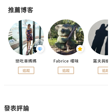
推薦博客
戀吃車媽媽
Fabrice 嚐味
窩夫與蝦
追蹤
追蹤
追蹤
發表評論