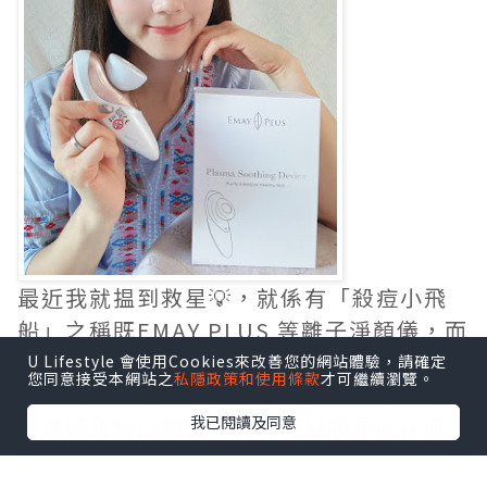
最近我就揾到救星💡，就係有「殺痘⼩⾶
船」之稱既EMAY PLUS 等離⼦淨顏儀，而
殺痘⼩⾶船係敏感肌都啱用！利用等離子
U Lifestyle 會使用Cookies來改善您的網站體驗，請確定
您同意接受本網站之
私隱政策和使用條款
才可繼續瀏覽。
技術消滅引起皮膚炎症的細箘，如金黃葡
我已閱讀及同意
萄球菌和蠕形蟎蟲，同時可以吸⾛附在肌
膚表⾯的代謝物及微塵等外來污染物，深