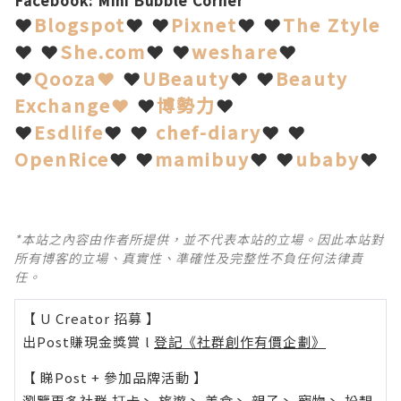
Facebook:
Mini Bubble Corner
❤
Blogspot
❤ ❤
Pixnet
❤ ❤
The Ztyle
❤ ❤
She.com
❤ ❤
weshare
❤
❤
Qooza❤
❤
UBeauty
❤ ❤
Beauty
Exchange❤
❤
博勢力
❤
❤
Esdlife
❤ ❤
chef-diary
❤ ❤
OpenRice
❤ ❤
mamibuy
❤ ❤
ubaby
❤
*本站之內容由作者所提供，並不代表本站的立場。因此本站對
所有博客的立場、真實性、準確性及完整性不負任何法律責
任。
【 U Creator 招募 】
出Post賺現金獎賞 l
登記《社群創作有價企劃》
【 睇Post + 參加品牌活動 】
瀏覽更多社群
打卡
丶
旅遊
丶
美食
丶
親子
丶
寵物
丶
扮靚