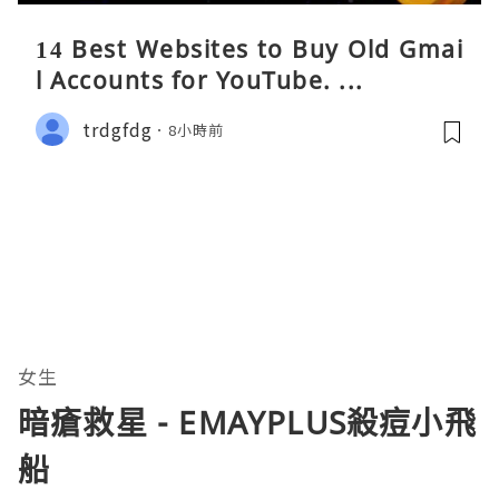
14 Best Websites to Buy Old Gmai
l Accounts for YouTube. ...
trdgfdg
8小時前
女生
暗瘡救星 - EMAYPLUS殺痘⼩⾶
船