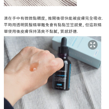
滴在手中有微微黏稠度, 推開後很快能被皮膚完全吸收.
平時用透明質酸精華難免會有黏黏笠笠感覺, 但這款精
華使用後皮膚保持清爽不黏膩, 質感舒適.