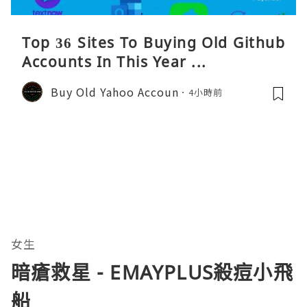
Top 36 Sites To Buying Old Github
Accounts In This Year ...
Buy Old Yahoo Accoun
4小時前
女生
暗瘡救星 - EMAYPLUS殺痘⼩⾶
船