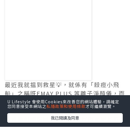
最近我就揾到救星💡，就係有「殺痘⼩⾶
船」之稱既EMAY PLUS 等離⼦淨顏儀，而
殺痘⼩⾶船係敏感肌都啱用！利用等離子
U Lifestyle 會使用Cookies來改善您的網站體驗，請確定
您同意接受本網站之
私隱政策和使用條款
才可繼續瀏覽。
技術消滅引起皮膚炎症的細箘，如金黃葡
我已閱讀及同意
萄球菌和蠕形蟎蟲，同時可以吸⾛附在肌
膚表⾯的代謝物及微塵等外來污染物，深