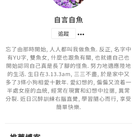
自言自魚
追蹤
忘了由那時開始, 人人都叫我做魚魚. 反正, 名字中
有YU字, 雙魚女, 什麼也跟魚有關, 也就連自己也
開始認同自己真是長了腳的怪魚. 努力地適應陸地
的生活. 生日在3.13.3am, 三三不盡, 於是家中又
多了3條小狗相愛十數年. 愛幻想的, 偏偏又流着一
半處女座的血統, 經常在現實和幻想中拉据, 異常
分裂. 近日沉醉訓練右腦直覺, 學習隨心而行, 享受
簡單快樂.