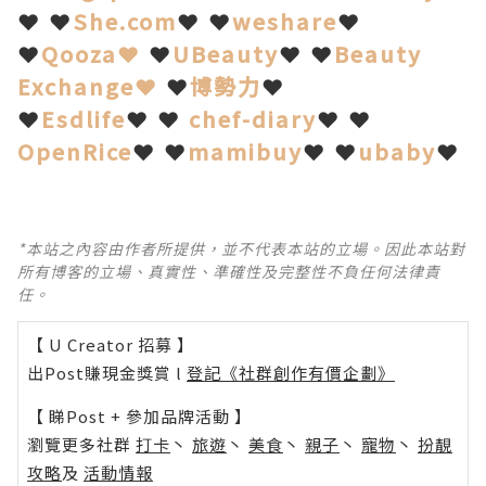
❤ ❤
She.com
❤ ❤
weshare
❤
❤
Qooza❤
❤
UBeauty
❤ ❤
Beauty
Exchange❤
❤
博勢力
❤
❤
Esdlife
❤ ❤
chef-diary
❤ ❤
OpenRice
❤ ❤
mamibuy
❤ ❤
ubaby
❤
*本站之內容由作者所提供，並不代表本站的立場。因此本站對
所有博客的立場、真實性、準確性及完整性不負任何法律責
任。
【 U Creator 招募 】
出Post賺現金獎賞 l
登記《社群創作有價企劃》
【 睇Post + 參加品牌活動 】
瀏覽更多社群
打卡
丶
旅遊
丶
美食
丶
親子
丶
寵物
丶
扮靚
攻略
及
活動情報