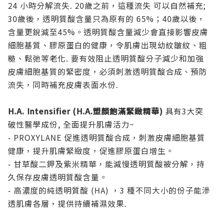
24 小時分解流失. 20歲之前，這種流失 可以自然補充;
30歲後，透明質酸含量只為原有的 65%；40歲以後，
含量更銳減至45%。透明質酸含量減少會直接影響皮膚
細胞基質、膠原蛋白的健康，令肌膚出現幼紋皺紋、粗
糙、鬆弛等老化. 要有效阻止透明質酸分子減少和加強
皮膚細胞基質的緊密度，必須刺激透明質酸合成、預防
流失，同時補充皮膚表面水份.
H.A. Intensifier (H.A.塑顏飽滿緊緻精華)
具有3大突
破性醫學成份, 全面提升肌膚活力~
- PROXYLANE 促進透明質酸合成，刺激皮膚細胞基質
健康，提升肌膚緊緻度，促進膠原蛋白增生。
- 甘草酸二鉀及紫米精華，能減慢透明質酸被分解，持
久保存皮膚透明質酸含量。
- 高濃度的純透明質酸 (HA) ，3 種不同大小的份子能滲
透肌膚各層，提供持續補濕效果.