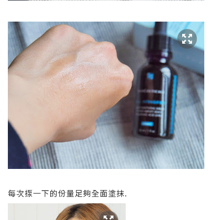
每次揼一下的份量足夠全面塗抹.