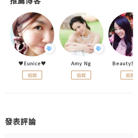
推薦博客
h 夏沫
♥Eunice♥
Amy Ng
追蹤
追蹤
追蹤
發表評論