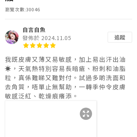
瀏覽次數:30046
自言自魚
追蹤
發佈於 2024.11.05
我既皮膚又薄又易敏感，加上易出汗出油
☀️，天氣熱特別容易長暗瘡、粉刺和油脂
粒，真係難睇又難對付。試過多啲洗面和
去角質，唔單止無幫助，一轉季仲令皮膚
敏感泛紅、乾燥痕癢添。