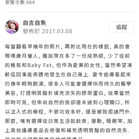
瀏覽次數:684
自言自魚
追蹤
發佈於 2017.03.08
每當翻看早幾年的照片, 再對比現在的樣貎, 真的會
慨嘆歲月催人, 雖說現在多了一份成熟感, 少了從前
的稚氣和Baby Fat, 但作為愛美的女性, 當然希望凍
齡這回事能奇蹟地發生在自己身上. 要令皮膚看起來
仍像年輕時飽滿, 很多人可能會選擇快而持久的醫學
美容, 打透明質酸針填充流失的膠原蛋白, 效果當然
即時可見, 但崇尚自然的我卻還未過到心理關口, 所
以注入式的療程, 不管功效多好, 還是被我拒諸門外.
那麼, 唯有選擇從日常生活如飲食, 運動, 睡眠等, 加
上高效護膚產品去修復和補充透明質酸的自然流失.