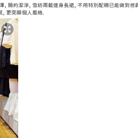
, 簡約潔淨, 雪紡兩截連身長裙, 不用特別配襯已能做到修
感, 更突顯個人風格.