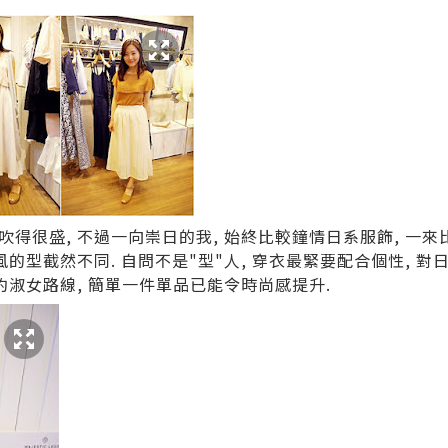
得很盛, 不過一向崇日的我, 始終比較鐘情日系服飾, 一來
的型截然不同. 自問不是"型"人, 穿衣最緊要配合個性, 對日系
簡約淑女路線, 簡單一件單品已能令時尚感提升.