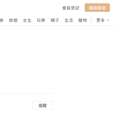
會員登記
開始撰寫
食
旅遊
女生
玩樂
親子
生活
寵物
行山
更多
打卡
追蹤