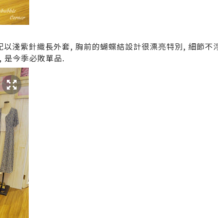
以淺紫針織長外套, 胸前的蝴蝶結設計很漂亮特別, 細節不
果, 是今季必敗單品.