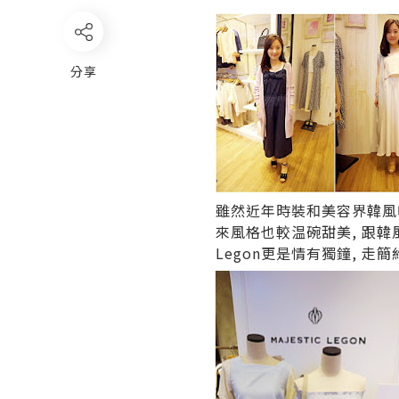
分享
雖然近年時裝和美容界韓風吹
來風格也較温碗甜美, 跟韓風
Legon更是情有獨鐘, 走