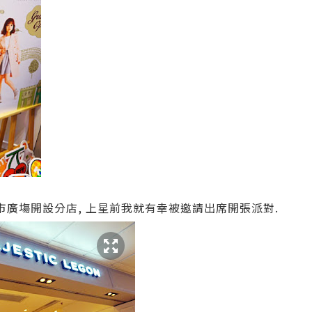
剛在屯門市廣塲開設分店, 上星前我就有幸被邀請出席開張派對.