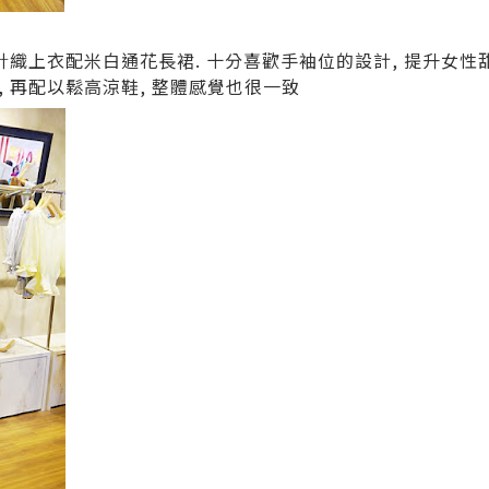
針織上衣配米白通花長裙. 十分喜歡手袖位的設計, 提升女性甜
 再配以鬆高涼鞋, 整體感覺也很一致