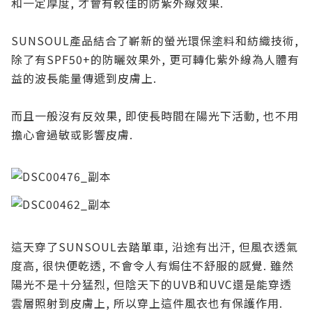
和一定厚度, 才會有較佳的防紫外線效果.
SUNSOUL產品結合了嶄新的螢光環保塗料和紡織技術,
除了有SPF50+的防曬效果外, 更可轉化紫外線為人體有
益的波長能量傳遞到皮膚上.
而且一般沒有反效果, 即使長時間在陽光下活動, 也不用
擔心會過敏或影響皮膚.
這天穿了SUNSOUL去踏單車, 沿途有出汗, 但風衣透氣
度高, 很快便乾透, 不會令人有焗住不舒服的感覺. 雖然
陽光不是十分猛烈, 但陰天下的UVB和UVC還是能穿透
雲層照射到皮膚上, 所以穿上這件風衣也有保護作用.