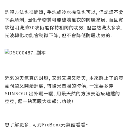
洗滌方法也很簡單, 手洗或冷水機洗也可以, 但記謹不要
下柔順劑, 因化學物質可能破壞風衣的防曬塗層. 而且實
驗證明洗滌30次仍能保持相同的功效. 但當然洗太多次,
光波轉化功能會稍微下降, 但不會降低防曬功效的.
近來的天氣真的討厭, 又濕又凍又陰天, 本來靜止了的荳
荳問題又開始肆虐, 待陽光普照的時侯, 一定要多穿
SUNSOUL出外曬一曬, 用最天然的方法去治療難纏的
荳荳, 遲一點再跟大家報告功效!
想了解更多, 可到FixBoxx元氣館看看~