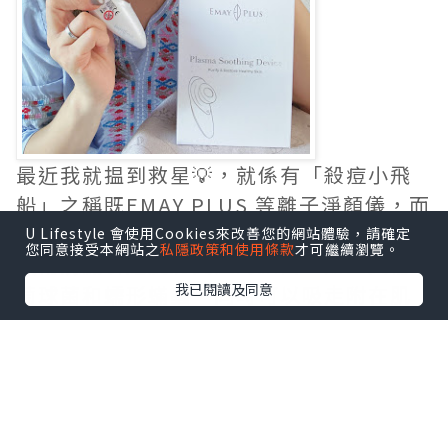
最近我就揾到救星💡，就係有「殺痘⼩⾶
船」之稱既EMAY PLUS 等離⼦淨顏儀，而
殺痘⼩⾶船係敏感肌都啱用！利用等離子
U Lifestyle 會使用Cookies來改善您的網站體驗，請確定
您同意接受本網站之
私隱政策和使用條款
才可繼續瀏覽。
技術消滅引起皮膚炎症的細箘，如金黃葡
我已閱讀及同意
萄球菌和蠕形蟎蟲，同時可以吸⾛附在肌
膚表⾯的代謝物及微塵等外來污染物，深
層淨化肌膚。