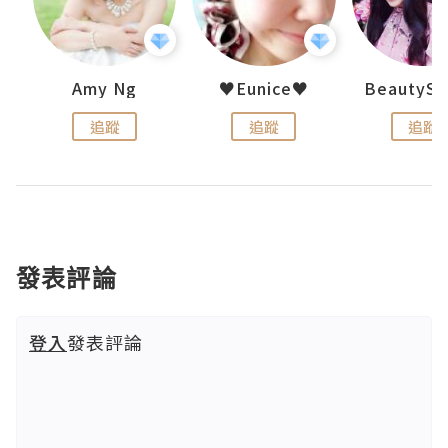
h 夏沫
Amy Ng
♥Eunice♥
追蹤
追蹤
追蹤
發表評論
登入
發表評論