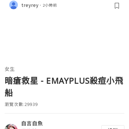
treyrey
2小時前
女生
暗瘡救星 - EMAYPLUS殺痘⼩⾶
船
瀏覽次數:29939
自言自魚