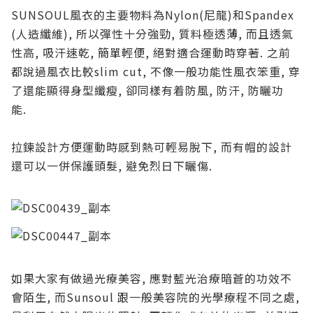
SUNSOUL風衣的主要物料為Nylon(尼龍)和Spandex
(人造纖維), 所以彈性十分強勁, 質料極透薄, 而且透氣
性高, 吸汗速乾, 簡單輕便, 絕對適合運動時穿著. 之前
都說過風衣比較slim cut, 不像一般功能性風衣笨重, 穿
了還能顯得身型纖瘦, 卻同樣有着防風, 防汗, 防曬功
能.
拉鍊設計方便運動時感到熱可輕易脫下, 而有帽的設計
還可以一併保護頭髮, 避免烈日下曬傷.
如果大家有做過光療美容, 應對藍光治療暗蒼的功效不
會陌生, 而Sunsoul 跟一般美容院的光學療程不同之處,