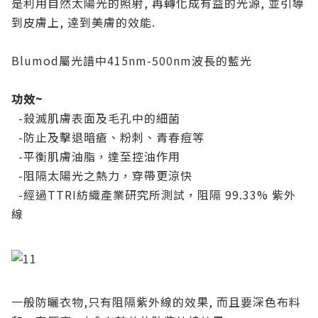
是利用自然太陽光的照射, 再轉化成有益的光源, 並引導
到皮膚上, 逹到美膚的效能.
Blumod屬光譜中415nm-500nm波長的藍光
功效~
-殺滅肌膚表面及毛孔中的細菌
-防止及擊退暗瘡、粉刺、青春痘等
-平衡肌膚油脂，達至控油作用
-阻隔太陽光之熱力，穿帶更涼快
-經過TTRI紡織產業研究所測試，阻隔 99.33% 紫外
線
一般防曬衣物,只有阻隔紫外線的效果, 而且要深色布料