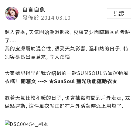
自言自魚
追蹤
發佈於 2014.03.10
踏入春季, 天氣開始潮濕起來, 皮膚又要面臨轉季的考驗
了....
我的皮膚屬於混合性, 很受天氣影響, 濕和熱的日子, 特
別容易長出荳荳來, 令人煩惱
大家還記得早前我介紹過的一款SUNSOUL防曬運動風
衣嗎?
開箱文 ---> ★SunSoul 藍光功能運動衣★
趁着天氣比較和暖的日子, 也會抽點時間到戶外走走, 或
做點運動, 這件風衣就正好在戶外活動時派上用塲了.