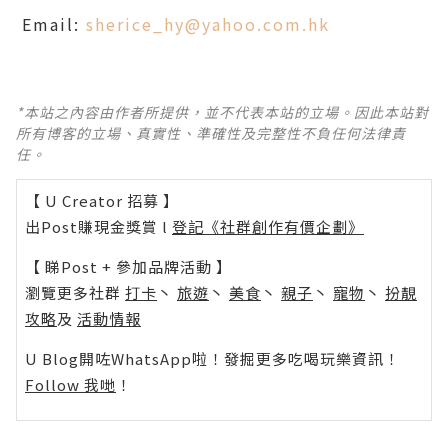
Email:
sherice_hy@yahoo.com.hk
*本站之內容由作者所提供，並不代表本站的立場。因此本站對
所有博客的立場、真實性、準確性及完整性不負任何法律責
任。
【 U Creator 招募 】
出Post賺現金獎賞 l
登記《社群創作有價企劃》
【 睇Post + 參加品牌活動 】
瀏覽更多社群
打卡
丶
旅遊
丶
美食
丶
親子
丶
寵物
丶
扮靚
攻略
及
活動情報
U Blog開咗WhatsApp啦！發掘更多吃喝玩樂資訊！
Follow 我哋
！