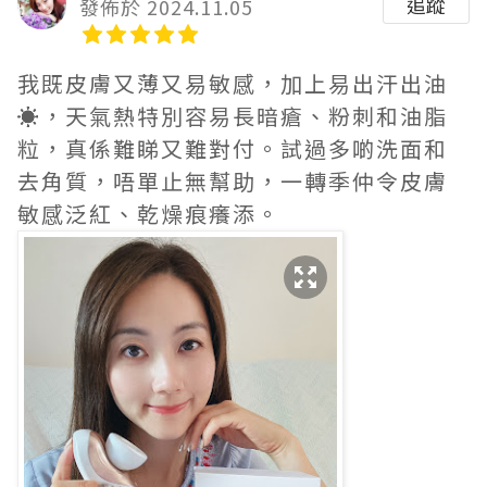
追蹤
發佈於 2024.11.05
我既皮膚又薄又易敏感，加上易出汗出油
☀️，天氣熱特別容易長暗瘡、粉刺和油脂
粒，真係難睇又難對付。試過多啲洗面和
去角質，唔單止無幫助，一轉季仲令皮膚
敏感泛紅、乾燥痕癢添。