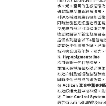
Institut Estheder
水、光、空氣
的生態循環為
研發護膚品重新教育肌膚，
引導及輔助肌膚各機能回復
同時激發基底細胞進行正常
使皮膚自然地回復健康完美
這支眼霜是全新炫凝精白系列 (
這個系列蘊含以下4種智能
能有效淡化肌膚色斑，紓緩
特別適合因為年齡，陽光，
☼ Hypopigmentaline
採用最新一代甘草精華，
並加入桑椹精華及穩定性維
有效抑制及減慢酪胺酸酵素
同時淡化已形成的黑色素，
☼ Actizen 混合香薰專利
有效紓緩大腦中樞神經，能
☼ Time Control Sy
蘊含Creatine肌胺酸及Bio