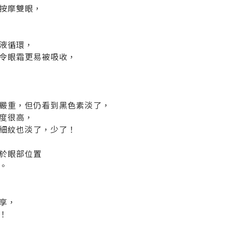
按摩雙眼，
液循環，
令眼霜更易被吸收，
嚴重，但仍看到黑色素淡了，
度很高，
細紋也淡了，少了！
於眼部位置
。
享，
！