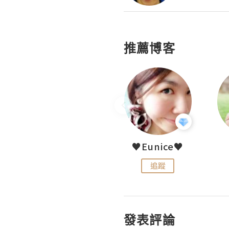
推薦博客
LoveCath 夏沫
♥Eunice♥
追蹤
追蹤
發表評論