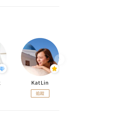
杜
KatLin
Missmiki 米奇小姐
追蹤
追蹤