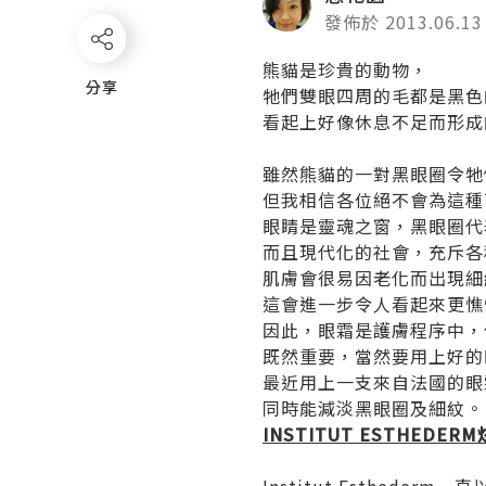
發佈於 2013.06.13
熊貓是珍貴的動物，
分享
分享
牠們雙眼四周的毛都是黑色
看起上好像休息不足而形成
雖然熊貓的一對黑眼圈令牠
但我相信各位絕不會為這種
眼睛是靈魂之窗，黑眼圈代
而且現代化的社會，充斥各
肌膚會很易因老化而出現細
這會進一步令人看起來更憔
因此，眼霜是護膚程序中，
既然重要，當然要用上好的
最近用上一支來自法國的眼
同時能減淡黑眼圈及細紋。
INSTITUT ESTHEDE