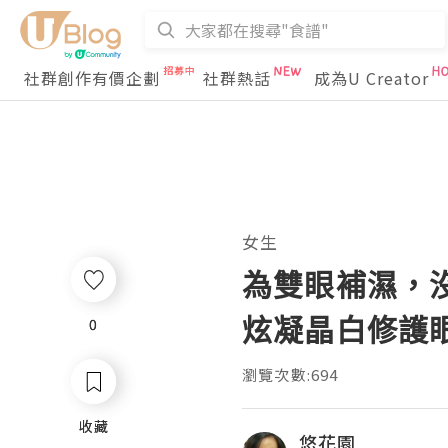
社群創作有價企劃
社群熱話
成為U Creator
女生
為雙眼補濕，沒有
炫凝晶白修護
0
0
瀏覽次數:694
收藏
收藏
悠花園