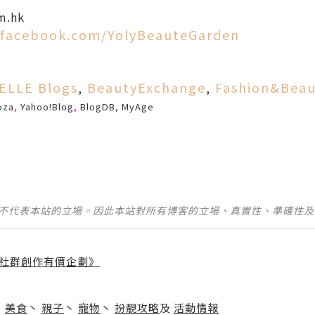
m.hk
.facebook.com/YolyBeauteGarden
ELLE Blogs
BeautyExchange
Fashion&Beau
,
,
oza
,
Yahoo!Blog
,
BlogDB
,
MyAge
並不代表本站的立場。因此本站對所有博客的立場、真實性、準確性
社群創作有價企劃》
】
丶
美食
丶
親子
丶
寵物
丶
扮靚攻略
及
活動情報