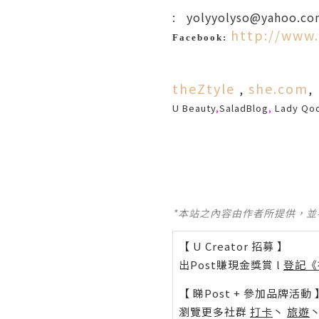
: yolyyolyso@yahoo.co
http://www
Facebook:
theZtyle
she.com
,
,
U Beauty
,
SaladBlog
,
Lady
Qo
*本站之內容由作者所提供，
【 U Creator 招募 】
出Post賺現金獎賞 l
登記《
【 睇Post + 參加品牌活動 
瀏覽更多社群
打卡
丶
旅遊