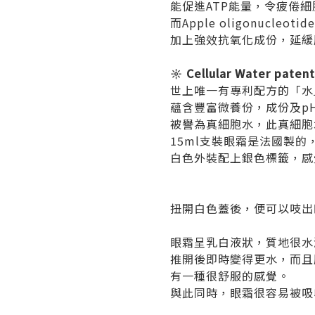
能促進ATP能量，令疲倦
而Apple oligonucl
加上強效抗氧化成份，延緩
☼ Cellular Water pat
世上唯一有專利配方的「水
蘊含豐富微養份，成份及p
被譽為真細胞水，此真細胞
15ml支裝眼霜是法國製的
白色外裝配上銀色標籤，感
扭開白色蓋後，便可以吱出
眼霜呈乳白液狀，質地很水
推開後即時變得更水，而且
有一種很舒服的感覺。
與此同時，眼霜很容易被吸