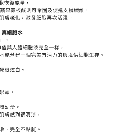
細胞恢復能量，
eotide蘋果寡核酸則可鞏固及促進支撐纖維，
肌膚老化，激發細胞再次活躍。
ent 真細胞水
」，
H值與人體細胞液完全一樣，
水能營建一個完美有活力的環境供細胞生存。
，
覺很炫白。
眼霜。
潤幼滑。
肌膚感到很清涼，
收，完全不黏膩。