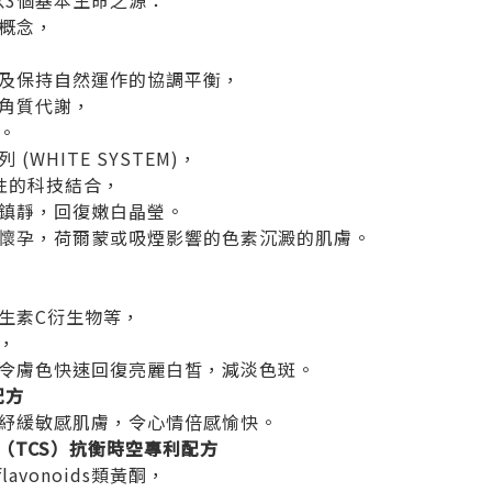
m一直以3個基本生命之源：
概念，
及保持自然運作的協調平衡，
角質代謝，
。
WHITE SYSTEM)，
性的科技結合，
鎮靜，回復嫩白晶瑩。
懷孕，荷爾蒙或吸煙影響的色素沉澱的肌膚。
生素C衍生物等，
，
令膚色快速回復亮麗白皙，減淡色斑。
配方
紓緩敏感肌膚，令心情倍感愉快。
stem（TCS）抗衡時空專利配方
flavonoids類黃酮，