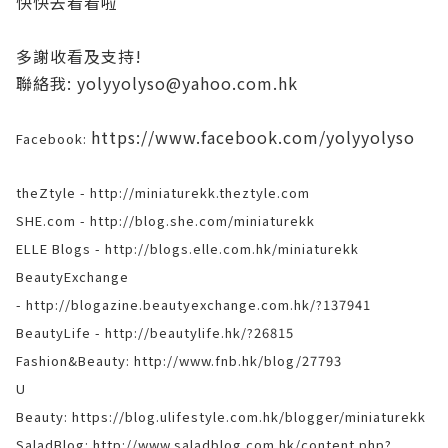
快快去看看啦
多謝收看及支持!
聯絡我: yolyyolyso@yahoo.com.hk
https://www.facebook.com/yolyyolyso
Facebook:
theZtyle -
http://miniaturekk.theztyle.com
SHE.com -
http://blog.she.com/miniaturekk
ELLE Blogs -
http://blogs.elle.com.hk/miniaturekk
BeautyExchange
-
http://blogazine.beautyexchange.com.hk/?137941
BeautyLife -
http://beautylife.hk/?26815
Fashion&Beauty:
http://www.fnb.hk/blog/27793
U
Beauty:
https://blog.ulifestyle.com.hk/blogger/miniaturekk
SaladBlog:
http://www.saladblog.com.hk/content.php?