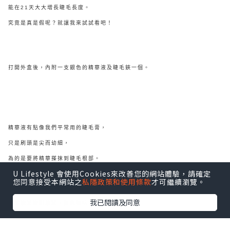
能在21天大大增長睫毛長度。
究竟是真是假呢？就讓我來試試看吧！
打開外盒後，內附一支銀色的精華液及睫毛鋏一個。
精華液有點像我們平常用的睫毛膏，
只是刷頭是尖而幼細，
為的是要將精華搽抹到睫毛根部。
U Lifestyle 會使用Cookies來改善您的網站體驗，請確定
您同意接受本網站之
私隱政策和使用條款
才可繼續瀏覽。
我已閱讀及同意
精華液是透明液狀，無色無味，
早晚潔面後將精華搽抹到睫毛根部便可。