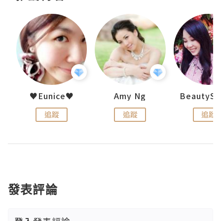
h 夏沫
♥Eunice♥
Amy Ng
追蹤
追蹤
追蹤
發表評論
登入
發表評論