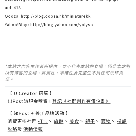
uid=413
Qooza:
http://blog.qooza.hk/miniaturekk
Yahoo!Blog:
http://blog.yahoo.com/yolyso
*本站之內容由作者所提供，並不代表本站的立場。因此本站對
所有博客的立場、真實性、準確性及完整性不負任何法律責
任。
【 U Creator 招募 】
出Post賺現金獎賞 l
登記《社群創作有價企劃》
【 睇Post + 參加品牌活動 】
瀏覽更多社群
打卡
丶
旅遊
丶
美食
丶
親子
丶
寵物
丶
扮靚
攻略
及
活動情報