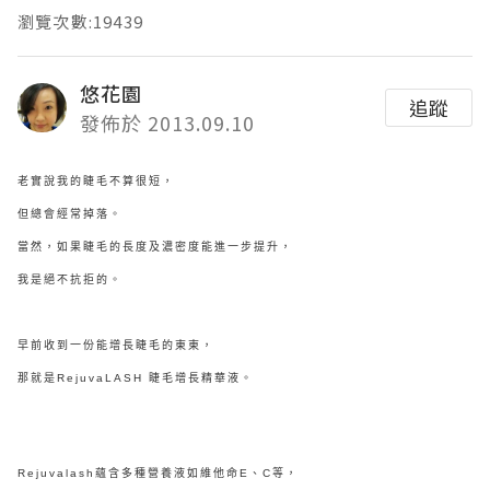
瀏覽次數:19439
悠花園
追蹤
發佈於 2013.09.10
老實說我的睫毛不算很短，
但總會經常掉落。
當然，如果睫毛的長度及濃密度能進一步提升，
我是絕不抗拒的。
早前收到一份能增長睫毛的東東，
那就是RejuvaLASH 睫毛增長精華液。
Rejuvalash蘊含多種營養液如維他命E、C等，