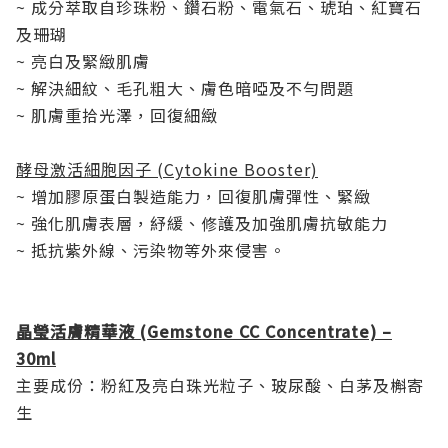
~ 成分萃取自珍珠粉、鑽石粉、電氣石、琥珀、紅寶石
及珊瑚
~ 亮白及緊緻肌膚
~ 解決細紋、毛孔粗大、膚色暗啞及不勻問題
~ 肌膚重拾光澤，回復細緻
酵母激活細胞因子 (Cytokine Booster)
~ 增加膠原蛋白製造能力，回復肌膚彈性、緊緻
~ 強化肌膚表層，紓緩、修護及加強肌膚抗敏能力
~ 抵抗紫外線、污染物等外來侵害。
晶瑩活膚精華液 (Gemstone CC Concentrate) –
30ml
主要成份：粉紅及亮白珠光粒子、玻尿酸、白茅及槲寄
生