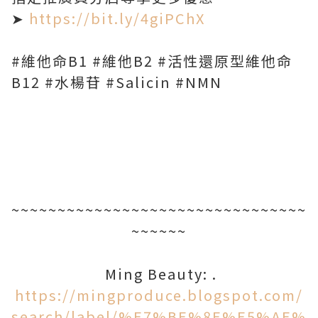
➤
https://bit.ly/4giPChX
#維他命B1 #維他B2 #活性還原型維他命
B12 #水楊苷 #Salicin #NMN
~~~~~~~~~~~~~~~~~~~~~~~~~~~~~~~~
~~~~~~
Ming Beauty: .
https://mingproduce.blogspot.com/
search/label/%E7%BE%8E%E5%AE%