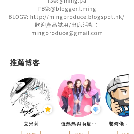
IG🌐:@ming.pa

FB🌐:@blogger.l.ming

BLOG🌐: http://mingproduce.blogspot.hk/ 

歡迎產品試用/出席活動：
mingproduce@gmail.com
推薦博客
點滴
艾米莉
儍媽媽與兩隻小魔怪之家