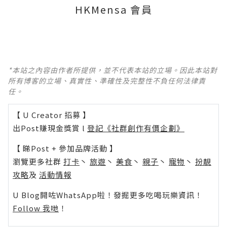
HKMensa 會員
*本站之內容由作者所提供，並不代表本站的立場。因此本站對
所有博客的立場、真實性、準確性及完整性不負任何法律責
任。
【 U Creator 招募 】
出Post賺現金獎賞 l
登記《社群創作有價企劃》
【 睇Post + 參加品牌活動 】
瀏覽更多社群
打卡
丶
旅遊
丶
美食
丶
親子
丶
寵物
丶
扮靚
攻略
及
活動情報
U Blog開咗WhatsApp啦！發掘更多吃喝玩樂資訊！
Follow 我哋
！