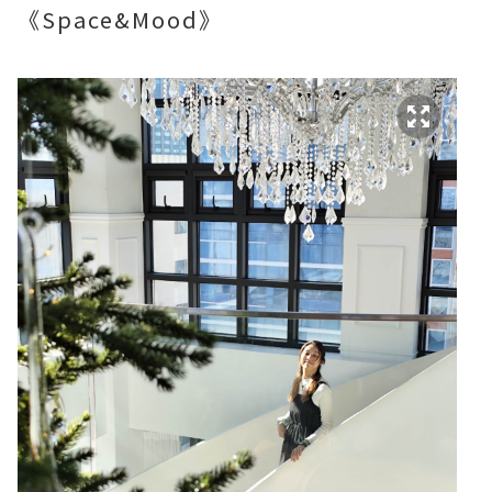
《Space&Mood》