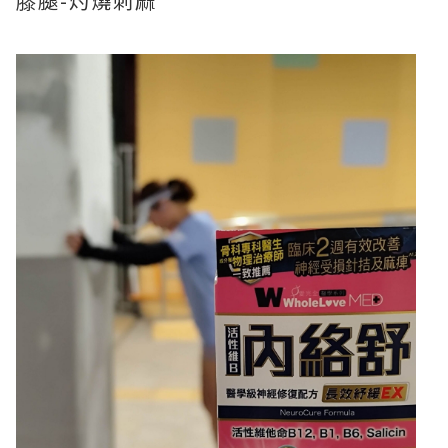
膝腿-灼燒刺麻