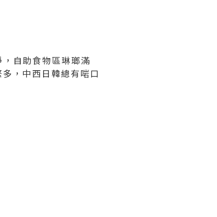
乾淨，自助食物區琳瑯滿
繁多，中西日韓總有啱口