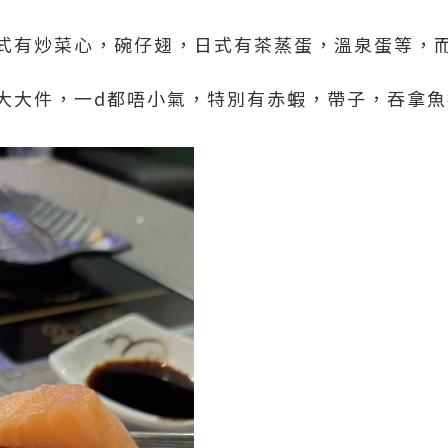
式有炒菜心，碗仔翅，日式有茶蒸蛋，溫泉蛋等，
大大件，一d都唔小氣，特別有赤蝦，帶子，吞拿