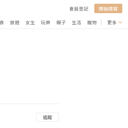
會員登記
開始撰寫
食
旅遊
女生
玩樂
親子
生活
寵物
行山
更多
打卡
追蹤