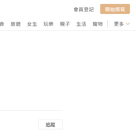
會員登記
開始撰寫
食
旅遊
女生
玩樂
親子
生活
寵物
行山
更多
打卡
追蹤