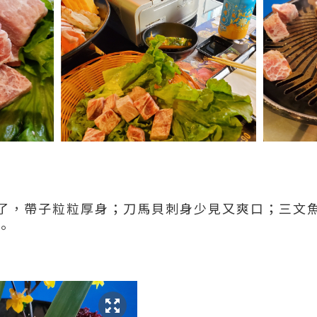
了，帶子粒粒厚身；刀馬貝刺身少見又爽口；三文
。