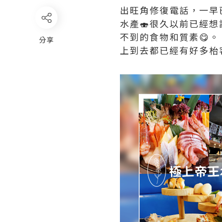
出旺角修復電話，一早
水產🍣很久以前已經
不到的食物和質素😋。
分享
上到去都已經有好多枱