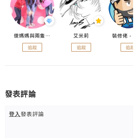
點滴
儍媽媽與兩隻小魔怪之家
艾米莉
追蹤
追蹤
追蹤
發表評論
登入
發表評論