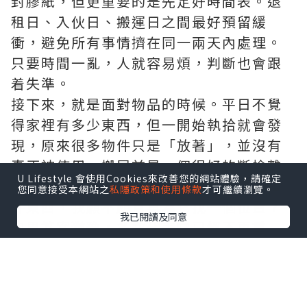
封膠紙，但更重要的是先定好時間表。退
租日、入伙日、搬運日之間最好預留緩
衝，避免所有事情擠在同一兩天內處理。
只要時間一亂，人就容易煩，判斷也會跟
着失準。
接下來，就是面對物品的時候。平日不覺
得家裡有多少東西，但一開始執拾就會發
現，原來很多物件只是「放著」，並沒有
真正被使用。搬屋前是一個很好的斷捨離
U Lifestyle 會使用Cookies來改善您的網站體驗，請確定
時機，你可以問自己一個簡單的問題：這
您同意接受本網站之
私隱政策和使用條款
才可繼續瀏覽。
件東西，我願不願意再為它找一個位置？
我已閱讀及同意
如果答案猶豫，多數代表它已經不再重
要。減少物品，等於減少搬運量，也等於
減少壓力。
打包時，切記不要只求快。每個箱最好清