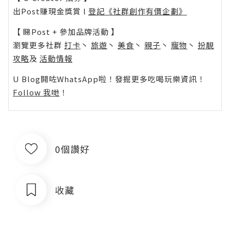
出Post賺現金獎賞 l
登記《社群創作有價企劃》
【 睇Post + 參加品牌活動 】
瀏覽更多社群
打卡
丶
旅遊
丶
美食
丶
親子
丶
寵物
丶
扮靚
攻略
及
活動情報
U Blog開咗WhatsApp啦！發掘更多吃喝玩樂資訊！
Follow 我哋
！
0個讚好
收藏