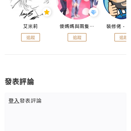
點滴
艾米莉
儍媽媽與兩隻小魔怪之家
追蹤
追蹤
追蹤
發表評論
登入
發表評論