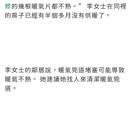
修
的幾根暖氣片都不熱。” 李女士在同裡
的房子已經有半個多月沒有供暖了。
李女士的鄰居說，暖氣筦道堵塞可能導致
暖氣不熱。 她建議她找人來清潔暖氣筦
道。