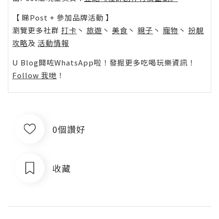
【 睇Post + 參加品牌活動 】
瀏覽更多社群
打卡
丶
旅遊
丶
美食
丶
親子
丶
寵物
丶
扮靚
攻略
及
活動情報
U Blog開咗WhatsApp啦！發掘更多吃喝玩樂資訊！
Follow 我哋
！
0個讚好
收藏