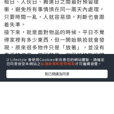
租日、入伙日、搬運日之間最好預留緩
衝，避免所有事情擠在同一兩天內處理。
只要時間一亂，人就容易煩，判斷也會跟
着失準。
接下來，就是面對物品的時候。平日不覺
得家裡有多少東西，但一開始執拾就會發
現，原來很多物件只是「放著」，並沒有
真正被使用。搬屋前是一個很好的斷捨離
U Lifestyle 會使用Cookies來改善您的網站體驗，請確定
時機，你可以問自己一個簡單的問題：這
您同意接受本網站之
私隱政策和使用條款
才可繼續瀏覽。
件東西，我願不願意再為它找一個位置？
我已閱讀及同意
如果答案猶豫，多數代表它已經不再重
要。減少物品，等於減少搬運量，也等於
減少壓力。
打包時，切記不要只求快。每個箱最好清
楚標示內容和房間，例如「睡房－床單毛