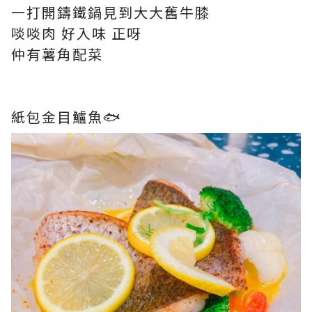
一打開鑄鐵鍋見到大大舊牛膝
啖啖肉 好入味 正呀
仲有薯角配菜
紙包金目鱸魚🐟