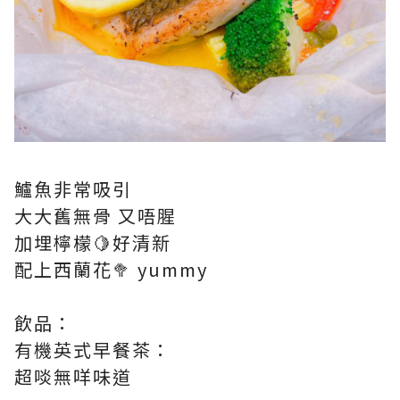
鱸魚非常吸引
大大舊無骨 又唔腥
加埋檸檬🍋好清新
配上西蘭花🥦 yummy
飲品：
有機英式早餐茶：
超啖無咩味道