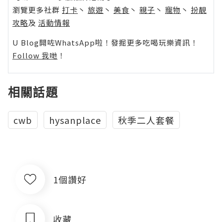
瀏覽更多社群
打卡
丶
旅遊
丶
美食
丶
親子
丶
寵物
丶
扮靚
攻略
及
活動情報
U Blog開咗WhatsApp啦！發掘更多吃喝玩樂資訊！
Follow 我哋
！
相關話題
cwb
hysanplace
秋季二人套餐
1個讚好
收藏