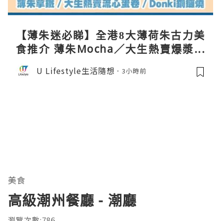
【薄朱迷必睇】全港8大薄荷朱古力美
食推介 薄朱Mocha／大生熱賣爆漿蛋
卷／Donki銅鑼燒
U Lifestyle生活隨想
3小時前
美食
高級潮州餐廳 - 潮廳
瀏覽次數:786