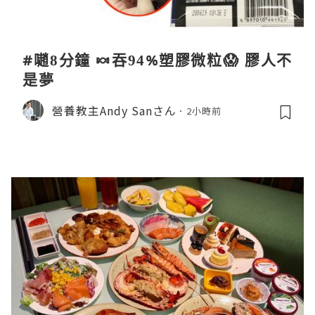
#𡁻8分鐘 🍬吞94%塑膠微粒😱 膠人不
是夢
營養教主Andy Sanさん
2小時前