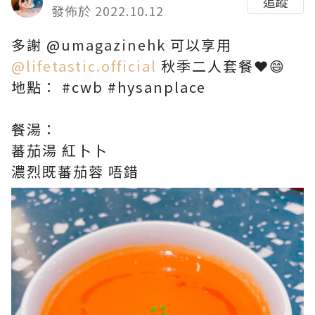
追蹤
發佈於 2022.10.12
多謝
@
umagazinehk
可以享用
@lifetastic.official
秋季二人套餐❤️😄
地點：
#cwb
#hysanplace
餐湯：
蕃茄湯 紅卜卜
濃烈既蕃茄蓉 唔錯