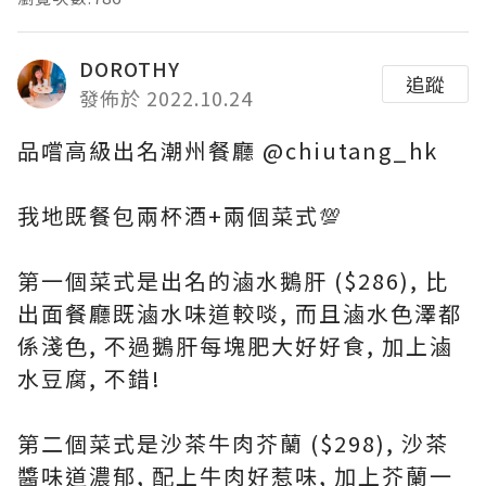
DOROTHY
追蹤
發佈於 2022.10.24
品嚐高級出名潮州餐廳
@chiutang_hk
我地既餐包兩杯酒+兩個菜式💯
第一個菜式是出名的滷水鵝肝 ($286), 比
出面餐廳既滷水味道較啖, 而且滷水色澤都
係淺色, 不過鵝肝每塊肥大好好食, 加上滷
水豆腐, 不錯!
第二個菜式是沙茶牛肉芥蘭 ($298), 沙茶
醬味道濃郁, 配上牛肉好惹味, 加上芥蘭一