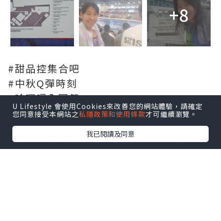
+8
#甜品控集合吧
#中秋Q彈時刻
#哈囉喂全園祭
U Lifestyle 會使用Cookies來改善您的網站體驗，請確定
您同意接受本網站之
私隱政策和使用條款
才可繼續瀏覽。
我已閱讀及同意
*本站之內容由作者所提供，並不代表本站的立場。因此本站對
所有博客的立場、真實性、準確性及完整性不負任何法律責
任。
【 U Creator 招募 】
出Post賺現金獎賞 l
登記《社群創作有價企劃》
【 睇Post + 參加品牌活動 】