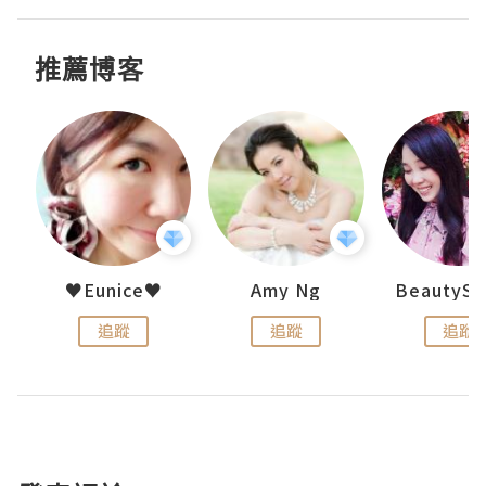
推薦博客
h 夏沫
♥Eunice♥
Amy Ng
追蹤
追蹤
追蹤