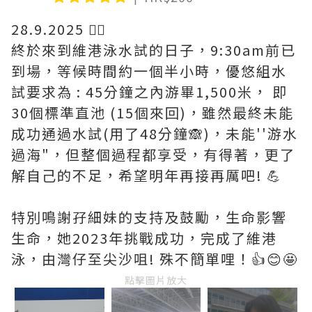
28.9.2025 🏊‍♀️
終於來到維港泳水試的日子，9:30am前已
到場，等候時間約一個半小時，優悠組水
試要求為 : 45分鐘之內游畢1,500米， 即
30個標準直池 (15個來回)，雖然最終未能
成功通過水試(用了48分鐘🙈)，未能''游水
過海"，但整個過程都享受，有得著，更了
解自己的不足，希望明年再接再厲吧! 💪
特別鳴謝孖細妹的支持及鼓勵，生命影響
生命，她2023年挑戰成功，完成了維港
泳，由灣仔至尖沙咀! 殊不簡單哩！👍😊🤩
點擊圖片放大