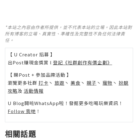
*本站之內容由作者所提供，並不代表本站的立場。因此本站對
所有博客的立場、真實性、準確性及完整性不負任何法律責
任。
【 U Creator 招募 】
出Post賺現金獎賞 l
登記《社群創作有價企劃》
【 睇Post + 參加品牌活動 】
瀏覽更多社群
打卡
丶
旅遊
丶
美食
丶
親子
丶
寵物
丶
扮靚
攻略
及
活動情報
U Blog開咗WhatsApp啦！發掘更多吃喝玩樂資訊！
Follow 我哋
！
相關話題