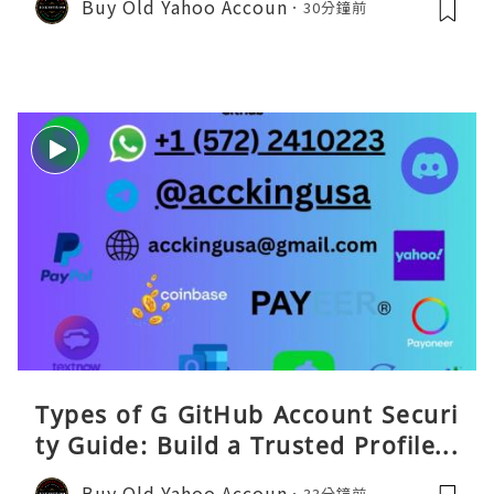
Buy Old Yahoo Accoun
30分鐘前
Types of G GitHub Account Securi
ty Guide: Build a Trusted Profile a
nd Protect Your DevitHub accoun
Buy Old Yahoo Accoun
33分鐘前