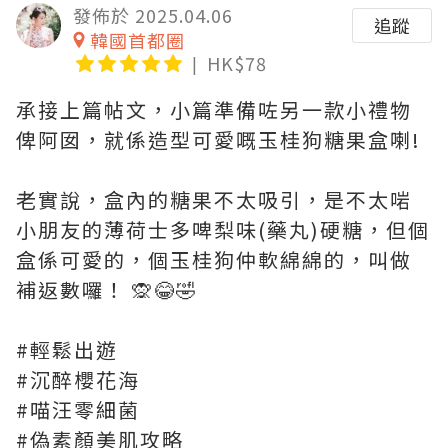
發佈於 2025.04.06
追蹤
韓國首都圈
HK$78
承接上篇帖文，小篇準備咗另一款小禮物
俾阿囡，就係造型可愛嘅玉桂狗糖果盒喇!
老實說，盒內的糖果不太吸引，是不太啱
小朋友的薄荷士多啤梨味(藥丸)硬糖，但個
盒係可愛的，個玉桂狗仲軟綿綿的，叫做
補返數囉！ 🙊😂🤣
#輕鬆出遊
#沉醉櫻花海
#喵汪零細菌
#偽素顏美肌攻略