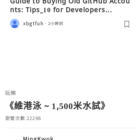
Guide to Buying Old GitHub Accou
nts: Tips_10 for Developers...
xbgtfuh
2小時前
玩樂
《維港泳 ~ 1,500米水試》
瀏覽次數:22298
MingKwok