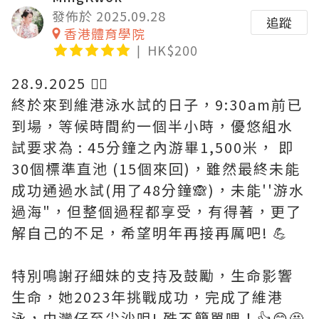
發佈於 2025.09.28
追蹤
香港體育學院
HK$200
28.9.2025 🏊‍♀️
終於來到維港泳水試的日子，9:30am前已
到場，等候時間約一個半小時，優悠組水
試要求為 : 45分鐘之內游畢1,500米， 即
30個標準直池 (15個來回)，雖然最終未能
成功通過水試(用了48分鐘🙈)，未能''游水
過海"，但整個過程都享受，有得著，更了
解自己的不足，希望明年再接再厲吧! 💪
特別鳴謝孖細妹的支持及鼓勵，生命影響
生命，她2023年挑戰成功，完成了維港
泳，由灣仔至尖沙咀! 殊不簡單哩！👍😊🤩