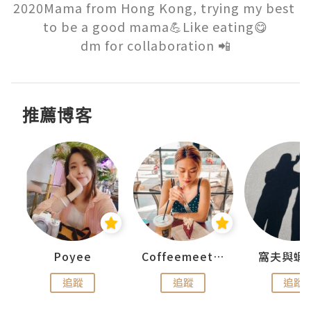
2020Mama from Hong Kong, trying my best 
to be a good mama💪Like eating😋

dm for collaboration 📲
推薦博客
Poyee
Coffeemeetjojo
窩夫與蝦
追蹤
追蹤
追蹤