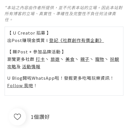
*本站之內容由作者所提供，並不代表本站的立場。因此本站對
所有博客的立場、真實性、準確性及完整性不負任何法律責
任。
【 U Creator 招募 】
出Post賺現金獎賞 l
登記《社群創作有價企劃》
【 睇Post + 參加品牌活動 】
瀏覽更多社群
打卡
丶
旅遊
丶
美食
丶
親子
丶
寵物
丶
扮靚
攻略
及
活動情報
U Blog開咗WhatsApp啦！發掘更多吃喝玩樂資訊！
Follow 我哋
！
1個讚好