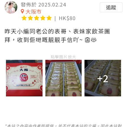
發佈於 2025.02.24
追蹤
大阪市
HK$80
昨天小編同老公的表哥、表妹家飲茶團
拜，收到佢哋嘅靚靚手信吖~ 👺😻
點擊圖片放大
+2
*本站之內容由作者所提供，並不代表本站的立場。因此本站對