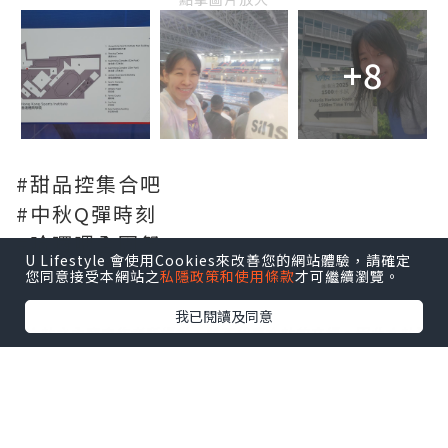
+8
#甜品控集合吧
#中秋Q彈時刻
#哈囉喂全園祭
U Lifestyle 會使用Cookies來改善您的網站體驗，請確定
您同意接受本網站之
私隱政策和使用條款
才可繼續瀏覽。
我已閱讀及同意
*本站之內容由作者所提供，並不代表本站的立場。因此本站對
所有博客的立場、真實性、準確性及完整性不負任何法律責
任。
【 U Creator 招募 】
出Post賺現金獎賞 l
登記《社群創作有價企劃》