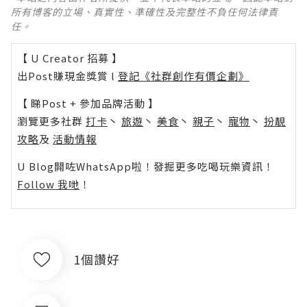
所有博客的立場、真實性、準確性及完整性不負任何法律責
任。
【 U Creator 招募 】
出Post賺現金獎賞 l
登記《社群創作有價企劃》
【 睇Post + 參加品牌活動 】
瀏覽更多社群
打卡
丶
旅遊
丶
美食
丶
親子
丶
寵物
丶
扮靚
攻略
及
活動情報
U Blog開咗WhatsApp啦！發掘更多吃喝玩樂資訊！
Follow 我哋
！
1個讚好