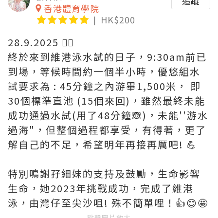
追蹤
香港體育學院
HK$200
28.9.2025 🏊‍♀️
終於來到維港泳水試的日子，9:30am前已
到場，等候時間約一個半小時，優悠組水
試要求為 : 45分鐘之內游畢1,500米， 即
30個標準直池 (15個來回)，雖然最終未能
成功通過水試(用了48分鐘🙈)，未能''游水
過海"，但整個過程都享受，有得著，更了
解自己的不足，希望明年再接再厲吧! 💪
特別鳴謝孖細妹的支持及鼓勵，生命影響
生命，她2023年挑戰成功，完成了維港
泳，由灣仔至尖沙咀! 殊不簡單哩！👍😊🤩
點擊圖片放大