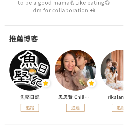
to be a good mama💪Like eating😋

dm for collaboration 📲
推薦博客
urnal
魚堅日記
思思賢 ChillMyBabe
rikala
追蹤
追蹤
追蹤