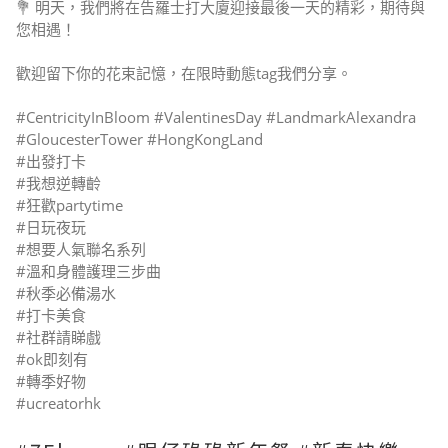
💐 明天，我們將在告羅士打大廈迎接最後一天的精彩，期待與
您相遇！
歡迎留下你的花束記憶，在限時動態tag我們分享。
#CentricityInBloom #ValentinesDay #LandmarkAlexandra
#GloucesterTower #HongKongLand
#出發打卡
#我想逆轉齡
#狂歡partytime
#日玩夜玩
#想要人氣聯名系列
#溫和身體護理三步曲
#秋季必備湯水
#打卡美食
#社群請睇戲
#ok即刻有
#轉季好物
#ucreatorhk