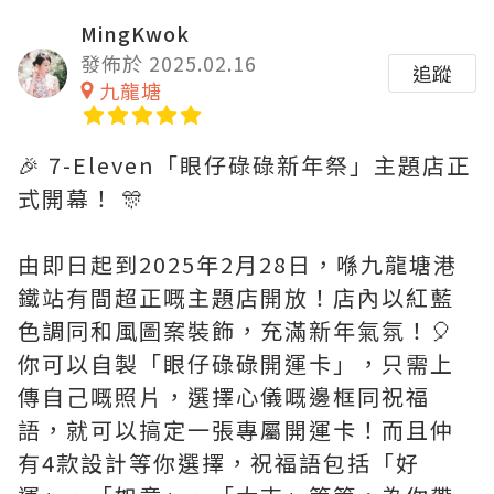
MingKwok
發佈於 2025.02.16
追蹤
九龍塘
🎉 7-Eleven「眼仔碌碌新年祭」主題店正
式開幕！ 🎊
由即日起到2025年2月28日，喺九龍塘港
鐵站有間超正嘅主題店開放！店內以紅藍
色調同和風圖案裝飾，充滿新年氣氛！🎈
你可以自製「眼仔碌碌開運卡」，只需上
傳自己嘅照片，選擇心儀嘅邊框同祝福
語，就可以搞定一張專屬開運卡！而且仲
有4款設計等你選擇，祝福語包括「好