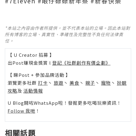
#7Eleven #眼仔碌碌新年祭 #新春快樂
*本站之內容由作者所提供，並不代表本站的立場。因此本站對
所有博客的立場、真實性、準確性及完整性不負任何法律責
任。
【 U Creator 招募 】
出Post賺現金獎賞 l
登記《社群創作有價企劃》
【 睇Post + 參加品牌活動 】
瀏覽更多社群
打卡
丶
旅遊
丶
美食
丶
親子
丶
寵物
丶
扮靚
攻略
及
活動情報
U Blog開咗WhatsApp啦！發掘更多吃喝玩樂資訊！
Follow 我哋
！
相關話題