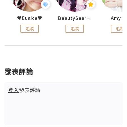
h 夏沫
♥Eunice♥
BeautySearch
Amy N
追蹤
追蹤
追蹤
發表評論
登入
發表評論