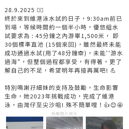
28.9.2025 🏊‍♀️
終於來到維港泳水試的日子，9:30am前已
到場，等候時間約一個半小時，優悠組水
試要求為 : 45分鐘之內游畢1,500米， 即
30個標準直池 (15個來回)，雖然最終未能
成功通過水試(用了48分鐘🙈)，未能''游水
過海"，但整個過程都享受，有得著，更了
解自己的不足，希望明年再接再厲吧! 💪
特別鳴謝孖細妹的支持及鼓勵，生命影響
生命，她2023年挑戰成功，完成了維港
泳，由灣仔至尖沙咀! 殊不簡單哩！👍😊🤩
點擊圖片放大