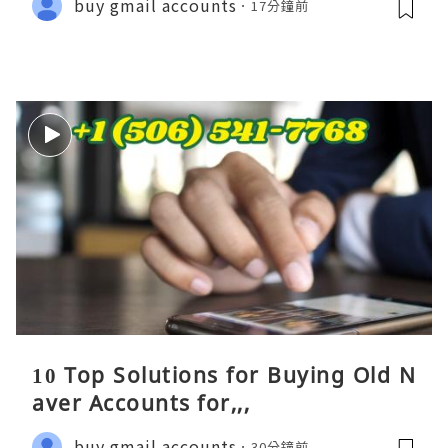
buy gmail accounts
17分鐘前
10 Top Solutions for Buying Old N
aver Accounts for,,,
buy gmail accounts
30分鐘前