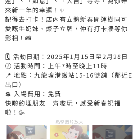
運」、「如意」、「大吉」等等，為你帶
來新一年的幸運！✨
記得去打卡！店內有立體新春開運樹同可
愛嘅牛奶妹、燦子立牌，仲有打卡牆等你
影相！📸
🗓️ 活動日期：2025年1月15日至2月28日
🕖 活動時間：上午7時至晚上11時
📍 地點：九龍塘港鐵站15-16號舖（鄰近E
出口）
💲 入場費用：免費
快啲約埋朋友一齊嚟玩，感受新春祝福
啦！🥳
點擊圖片放大