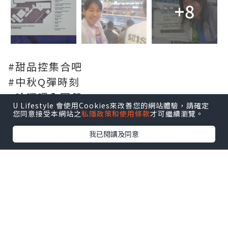
+8
#甜品控集合吧
#中秋Q彈時刻
#哈囉喂全園祭
U Lifestyle 會使用Cookies來改善您的網站體驗，請確定
您同意接受本網站之
私隱政策和使用條款
才可繼續瀏覽。
我已閱讀及同意
*本站之內容由作者所提供，並不代表本站的立場。因此本站對
所有博客的立場、真實性、準確性及完整性不負任何法律責
任。
【 U Creator 招募 】
出Post賺現金獎賞 l
登記《社群創作有價企劃》
【 睇Post + 參加品牌活動 】