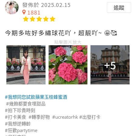
發佈於 2025.02.15
追蹤
1881
今期多咗好多繡球花吖，超靚吖~ 🤩🥰
點擊圖片放大
+5
#我想同您試飲蘋果玉桂蜂蜜酒
#幾飽都要食埋甜品
#拍下珍貴時刻
#打卡美食 #轉季好物 #ucreatorhk #出發打卡
#我想逆轉齡
#狂歡partytime