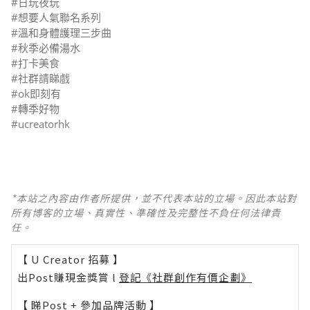
#日玩夜玩
#想要人氣聯名系列
#溫和身體護理三步曲
#秋季必備湯水
#打卡美食
#社群請睇戲
#ok即刻有
#轉季好物
#ucreatorhk
*本站之內容由作者所提供，並不代表本站的立場。因此本站對
所有博客的立場、真實性、準確性及完整性不負任何法律責
任。
【 U Creator 招募 】
出Post賺現金獎賞 l
登記《社群創作有價企劃》
【 睇Post + 參加品牌活動 】