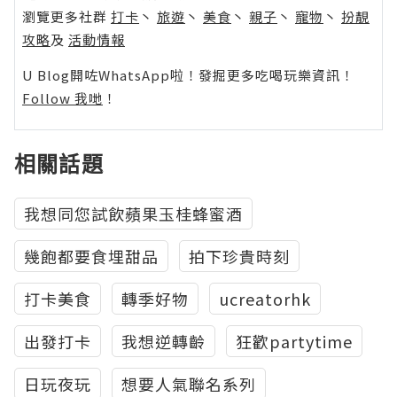
瀏覽更多社群
打卡
丶
旅遊
丶
美食
丶
親子
丶
寵物
丶
扮靚
攻略
及
活動情報
U Blog開咗WhatsApp啦！發掘更多吃喝玩樂資訊！
Follow 我哋
！
相關話題
我想同您試飲蘋果玉桂蜂蜜酒
幾飽都要食埋甜品
拍下珍貴時刻
打卡美食
轉季好物
ucreatorhk
出發打卡
我想逆轉齡
狂歡partytime
日玩夜玩
想要人氣聯名系列