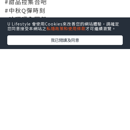
#甜品控集合吧
#中秋Q彈時刻
#哈囉喂全園祭
U Lifestyle 會使用Cookies來改善您的網站體驗，請確定
您同意接受本網站之
私隱政策和使用條款
才可繼續瀏覽。
我已閱讀及同意
*本站之內容由作者所提供，並不代表本站的立場。因此本站對
所有博客的立場、真實性、準確性及完整性不負任何法律責
任。
【 U Creator 招募 】
出Post賺現金獎賞 l
登記《社群創作有價企劃》
【 睇Post + 參加品牌活動 】
瀏覽更多社群
打卡
丶
旅遊
丶
美食
丶
親子
丶
寵物
丶
扮靚
攻略
及
活動情報
U Blog開咗WhatsApp啦！發掘更多吃喝玩樂資訊！
Follow 我哋
！