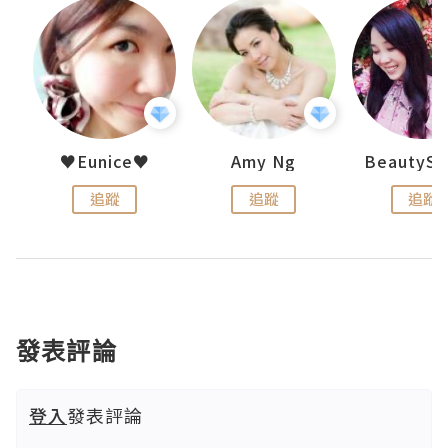
h 夏沫
♥Eunice♥
Amy Ng
追蹤
追蹤
追蹤
發表評論
登入
發表評論