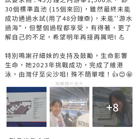
30個標準直池 (15個來回)，雖然最終未能
成功通過水試(用了48分鐘🙈)，未能''游水
過海"，但整個過程都享受，有得著，更了
解自己的不足，希望明年再接再厲吧! 💪
特別鳴謝孖細妹的支持及鼓勵，生命影響
生命，她2023年挑戰成功，完成了維港
泳，由灣仔至尖沙咀! 殊不簡單哩！👍😊🤩
點擊圖片放大
+8