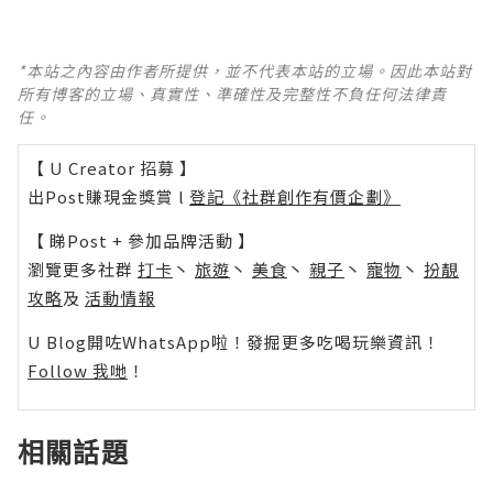
*本站之內容由作者所提供，並不代表本站的立場。因此本站對
所有博客的立場、真實性、準確性及完整性不負任何法律責
任。
【 U Creator 招募 】
出Post賺現金獎賞 l
登記《社群創作有價企劃》
【 睇Post + 參加品牌活動 】
瀏覽更多社群
打卡
丶
旅遊
丶
美食
丶
親子
丶
寵物
丶
扮靚
攻略
及
活動情報
U Blog開咗WhatsApp啦！發掘更多吃喝玩樂資訊！
Follow 我哋
！
相關話題