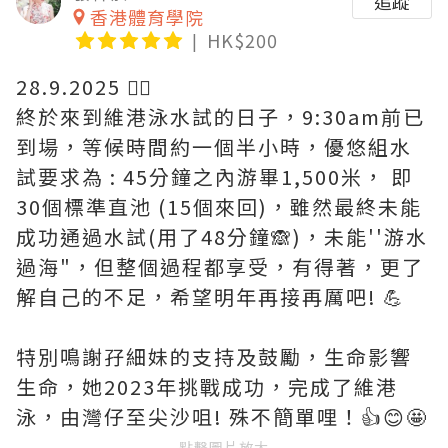
追蹤
香港體育學院
HK$200
28.9.2025 🏊‍♀️
終於來到維港泳水試的日子，9:30am前已
到場，等候時間約一個半小時，優悠組水
試要求為 : 45分鐘之內游畢1,500米， 即
30個標準直池 (15個來回)，雖然最終未能
成功通過水試(用了48分鐘🙈)，未能''游水
過海"，但整個過程都享受，有得著，更了
解自己的不足，希望明年再接再厲吧! 💪
特別鳴謝孖細妹的支持及鼓勵，生命影響
生命，她2023年挑戰成功，完成了維港
泳，由灣仔至尖沙咀! 殊不簡單哩！👍😊🤩
點擊圖片放大