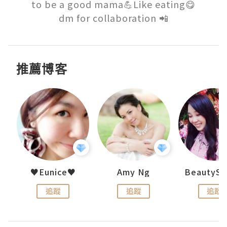
to be a good mama💪Like eating😋

dm for collaboration 📲
推薦博客
h 夏沫
♥Eunice♥
Amy Ng
追蹤
追蹤
追蹤