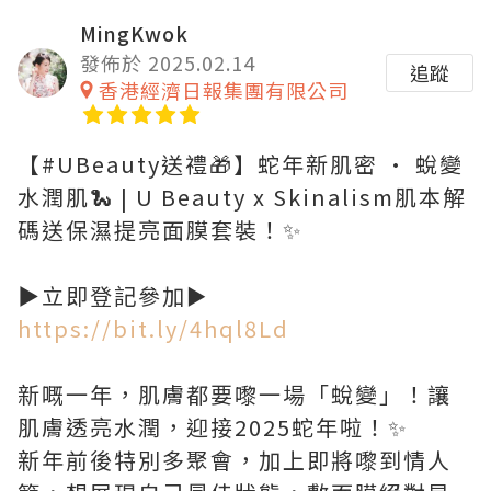
MingKwok
發佈於 2025.02.14
追蹤
香港經濟日報集團有限公司
【#UBeauty送禮🎁】蛇年新肌密 • 蛻變
水潤肌🐍 | U Beauty x Skinalism肌本解
碼送保濕提亮面膜套裝！✨
▶️立即登記參加►
https://bit.ly/4hql8Ld
新嘅一年，肌膚都要嚟一場「蛻變」！讓
肌膚透亮水潤，迎接2025蛇年啦！✨
新年前後特別多聚會，加上即將嚟到情人