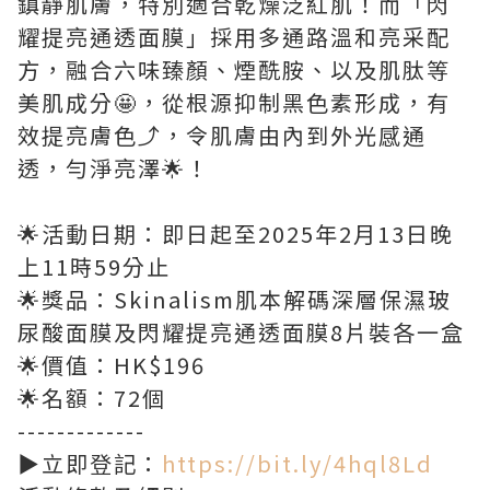
鎮靜肌膚，特別適合乾燥泛紅肌！而「閃
耀提亮通透面膜」採用多通路溫和亮采配
方，融合六味臻顏、煙酰胺、以及肌肽等
美肌成分🤩，從根源抑制黑色素形成，有
效提亮膚色⤴️，令肌膚由內到外光感通
透，勻淨亮澤🌟！
🌟活動日期：即日起至2025年2月13日晚
上11時59分止
🌟獎品：Skinalism肌本解碼深層保濕玻
尿酸面膜及閃耀提亮通透面膜8片裝各一盒
🌟價值：HK$196
🌟名額：72個
-------------
▶️立即登記：
https://bit.ly/4hql8Ld