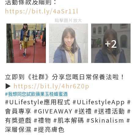
活動條款及細則：
https://bit.ly/4aSr11l
點擊圖片放大
+2
立即到《社群》分享您嘅日常保養法啦！
▶
https://bit.ly/4hr6Z0p
#我想同您試飲蘋果玉桂蜂蜜酒
#ULifestyle應用程式 #ULifestyleApp #
會員專享 #GIVEAWAY #送禮 #送禮活動 #
有獎遊戲 #禮物 #肌本解碼 #Skinalism #
深層保濕 #提亮膚色