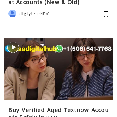
at Accounts (New & Old)
dfgtyt
9小時前
Buy Verified Aged Textnow Accou