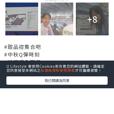
+8
#甜品控集合吧
#中秋Q彈時刻
#哈囉喂全園祭
U Lifestyle 會使用Cookies來改善您的網站體驗，請確定
您同意接受本網站之
私隱政策和使用條款
才可繼續瀏覽。
我已閱讀及同意
*本站之內容由作者所提供，並不代表本站的立場。因此本站對
所有博客的立場、真實性、準確性及完整性不負任何法律責
任。
【 U Creator 招募 】
出Post賺現金獎賞 l
登記《社群創作有價企劃》