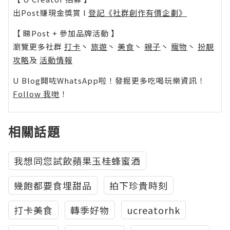
出Post賺現金獎賞 l
登記《社群創作有價企劃》
【 睇Post + 參加品牌活動 】
瀏覽更多社群
打卡
丶
旅遊
丶
美食
丶
親子
丶
寵物
丶
扮靚
攻略
及
活動情報
U Blog開咗WhatsApp啦！發掘更多吃喝玩樂資訊！
Follow 我哋
！
相關話題
我想同您試飲蘋果玉桂蜂蜜酒
幾飽都要食埋甜品
拍下珍貴時刻
打卡美食
轉季好物
ucreatorhk