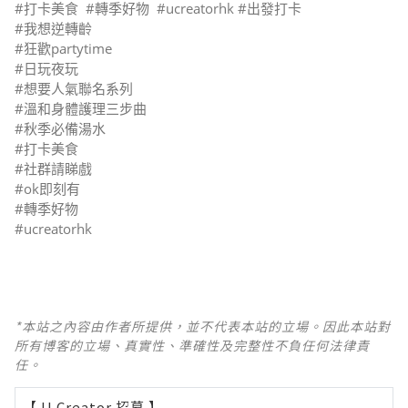
#打卡美食 #轉季好物 #ucreatorhk #出發打卡
#我想逆轉齡
#狂歡partytime
#日玩夜玩
#想要人氣聯名系列
#溫和身體護理三步曲
#秋季必備湯水
#打卡美食
#社群請睇戲
#ok即刻有
#轉季好物
#ucreatorhk
*本站之內容由作者所提供，並不代表本站的立場。因此本站對
所有博客的立場、真實性、準確性及完整性不負任何法律責
任。
【 U Creator 招募 】