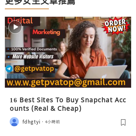
更多女生文章推薦
16 Best Sites To Buy Snapchat Acc
ounts (Real & Cheap)
fdhgtyi
4小時前