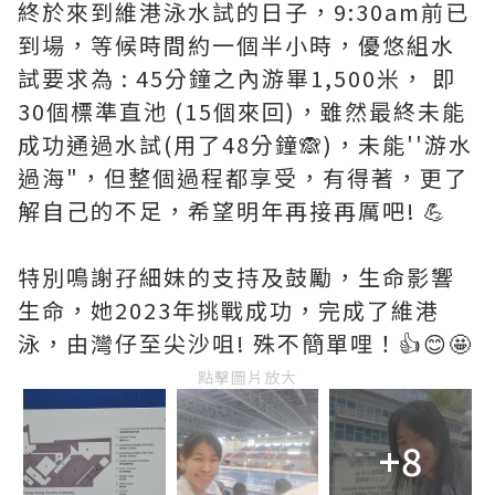
終於來到維港泳水試的日子，9:30am前已
到場，等候時間約一個半小時，優悠組水
試要求為 : 45分鐘之內游畢1,500米， 即
30個標準直池 (15個來回)，雖然最終未能
成功通過水試(用了48分鐘🙈)，未能''游水
過海"，但整個過程都享受，有得著，更了
解自己的不足，希望明年再接再厲吧! 💪
特別鳴謝孖細妹的支持及鼓勵，生命影響
生命，她2023年挑戰成功，完成了維港
泳，由灣仔至尖沙咀! 殊不簡單哩！👍😊🤩
點擊圖片放大
+8