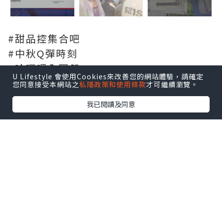
#甜品控集合吧
#中秋Q彈時刻
#哈囉喂全園祭
U Lifestyle 會使用Cookies來改善您的網站體驗，請確定
您同意接受本網站之
私隱政策和使用條款
才可繼續瀏覽。
我已閱讀及同意
*本站之內容由作者所提供，並不代表本站的立場。因此本站對
所有博客的立場、真實性、準確性及完整性不負任何法律責
任。
【 U Creator 招募 】
出Post賺現金獎賞 l
登記《社群創作有價企劃》
【 睇Post + 參加品牌活動 】
瀏覽更多社群
打卡
丶
旅遊
丶
美食
丶
親子
丶
寵物
丶
扮靚
攻略
及
活動情報