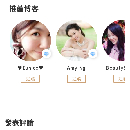
推薦博客
h 夏沫
♥Eunice♥
Amy Ng
追蹤
追蹤
追蹤
發表評論