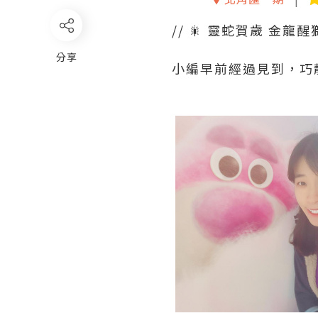
// 🎇 靈蛇賀歲 金龍醒獅
分享
小編早前經過見到，巧靚喔