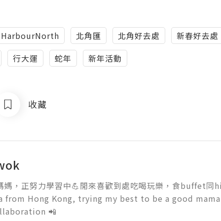
HarbourNorth
北角匯
北角好去處
新春好去處
行大運
蛇年
新年活動
收藏
wok
媽媽，正努力學習中💪閒來喜歡到處吃喝玩樂，食buffet同high-t
from Hong Kong, trying my best to be a good mama💪
llaboration 📲