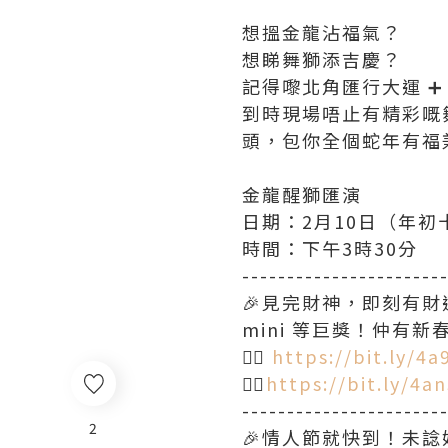
想搵金龍沾福氣？
想睇舞獅添吉慶？
記得嚟北角匯行大運 ➕ 
到時現場唔止有精彩嘅
頭，包你全個蛇年有福兼有
金龍醒獅匯演
日期：2月10日（年初
時間：下午3時30分
----------------------
🎉見完財神，即刻有財
mini 等巨獎！仲有新春
👉🏻
https://bit.ly/4
👉🏻
https://bit.ly/4a
----------------------
2
🎉情人節就快到！未諗