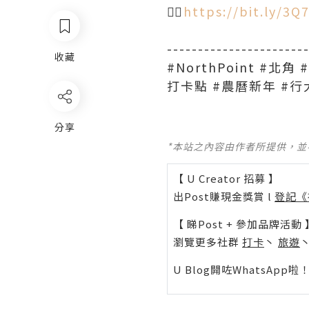
👉🏻
https://bit.ly/3
----------------------
收藏
#NorthPoint #北
打卡點 #農曆新年 #行
分享
*本站之內容由作者所提供，
【 U Creator 招募 】
出Post賺現金獎賞 l
登記《
【 睇Post + 參加品牌活動 
瀏覽更多社群
打卡
丶
旅遊
U Blog開咗WhatsAp