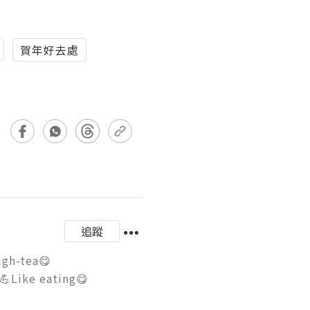
賀年好去處
追蹤
ea😋

Like eating😋
