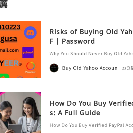
薦
Risks of Buying Old Ya
F | Password
Why You Should Never Buy Old Yah
ntinues to be used by millions of 
onal communication, business cor
Buy Old Yahoo Accoun
23分
ccount recovery. Because of
How Do You Buy Verifie
s: A Full Guide
How Do You Buy Verified PayPal Acc
l is one of the most widely recogn