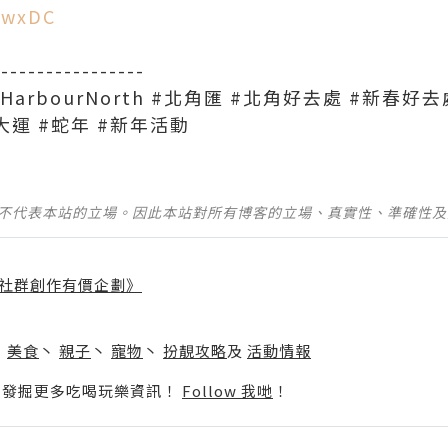
Q7wxDC
-----------------
角 #HarbourNorth #北角匯 #北角好去處 #新春
大運 #蛇年 #新年活動
並不代表本站的立場。因此本站對所有博客的立場、真實性、準確性
社群創作有價企劃》
】
丶
美食
丶
親子
丶
寵物
丶
扮靚攻略
及
活動情報
p啦！發掘更多吃喝玩樂資訊！
Follow 我哋
！