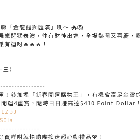
睇「金龍醒獅匯演」喇～ 🐲🦁
舞龍醒獅表演，仲有財神出巡，全場熱鬧又喜慶，
運呀🔥🔥🔥！
十三）
-----------------
運！參加埋「新春開運購物王」，有機會贏足金靈蛇擺件
開運4重賞，隨時日日賺高達$410 Point Dollar
a9LZbJ
nS0la
---------------
好買咩咁就快啲嚟換走超心動禮品💖！