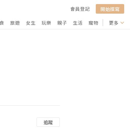
會員登記
開始撰寫
食
旅遊
女生
玩樂
親子
生活
寵物
行山
更多
打卡
追蹤