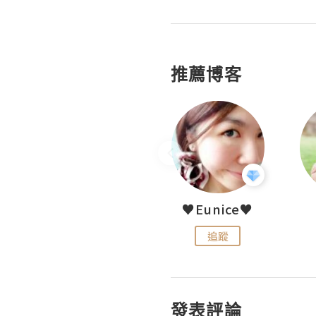
推薦博客
LoveCath 夏沫
♥Eunice♥
追蹤
追蹤
發表評論