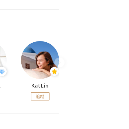
杜
KatLin
Missmiki 米奇小姐
追蹤
追蹤