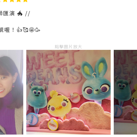
匯演 🐲 //
！👍🥰🤩🥳
點擊圖片放大