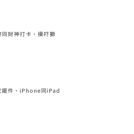
嚟同財神打卡、摸吓獅
、iPhone同iPad
！