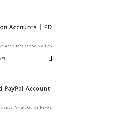
hoo Accounts | PD
oo Accounts Yahoo Mail co
people worldwide for pers
respondence, and online a
鐘前
d PayPal Account
ounts: A Full Guide PayPa
ized online payment platf