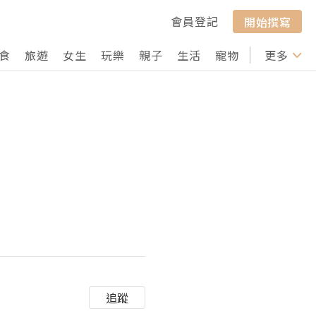
會員登記
開始撰寫
食
旅遊
女生
玩樂
親子
生活
寵物
行山
更多
打卡
追蹤