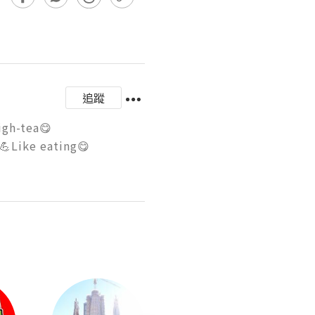
追蹤
ea😋

Like eating😋
