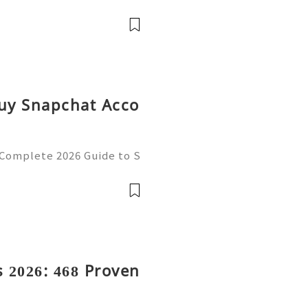
上的溫泉蛋（溫泉卵）配吐
式的「溫泉卵」利用蛋白與蛋
境中慢煮 30-50 分鐘，鎖住
脂狀態。這種工法體現了日本
吐司的融合代替了傳統黃油，
Buy Snapchat Acco
 Complete 2026 Guide to S
cy 💫💎💲💫🌐✨💎Fast & R
💎💲💫🌐✨💎WhatsApp :+1
ram: @usadig
 2026: 468 Proven