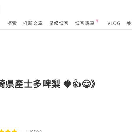
探索
推薦文章
星級博客
博客專享
VLOG
美
崎県產士多啤梨 🍓👍😋》
HK$98