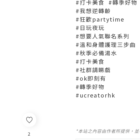
#打卡美食 #轉季好物 #
#我想逆轉齡
#狂歡partytime
#日玩夜玩
#想要人氣聯名系列
#溫和身體護理三步曲
#秋季必備湯水
#打卡美食
#社群請睇戲
#ok即刻有
#轉季好物
#ucreatorhk
*本站之內容由作者所提供，
2