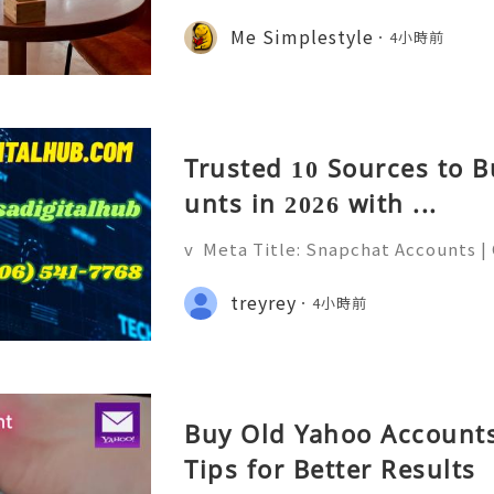
廚「奇思妙想」的微觀藝術。自助餐台
司，是極其講究時間與溫度的科學。日
Me Simplestyle
4小時前
黃凝固溫度不同——在恆溫 60-65℃ 的環
蛋黃的流心，讓蛋白達到類似豆腐的凝
人對「柔嫩」口感的極致追求，蛋黃與
是一種更輕盈的油脂來源。更
Trusted 10 Sources to 
unts in 2026 with ...
v Meta Title: Snapchat Accounts |
napchat Features, Security & Priva
eliable 24/7 Customer Support 💫
treyrey
4小時前
(506) 541-7768 💫💎💲💫🌐✨💎Teleg
Buy Old Yahoo Accounts
Tips for Better Results