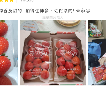
及甜的! 拍得住博多、佐賀県的! 🍓👍😋
點擊圖片放大