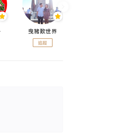
nius
曳豬歎世界
Koalascities (^O^)! @ UTravel
追蹤
追蹤