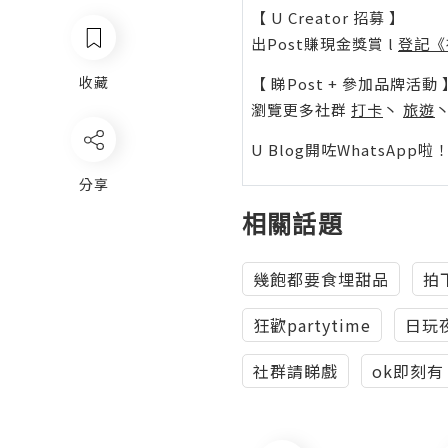
【 U Creator 招募 】
出Post賺現金獎賞 l
登記《
收藏
【 睇Post + 參加品牌活動 
瀏覽更多社群
打卡
丶
旅遊
U Blog開咗WhatsAp
分享
相關話題
幾飽都要食埋甜品
拍
狂歡partytime
日玩
社群請睇戲
ok即刻有