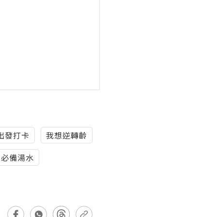
出發打卡
我想逆轉齡
季必備湯水