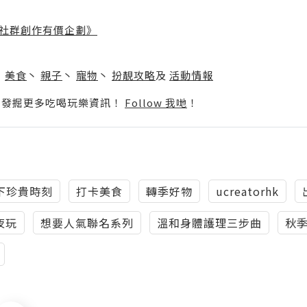
社群創作有價企劃》
】
丶
美食
丶
親子
丶
寵物
丶
扮靚攻略
及
活動情報
p啦！發掘更多吃喝玩樂資訊！
Follow 我哋
！
下珍貴時刻
打卡美食
轉季好物
ucreatorhk
夜玩
想要人氣聯名系列
溫和身體護理三步曲
秋