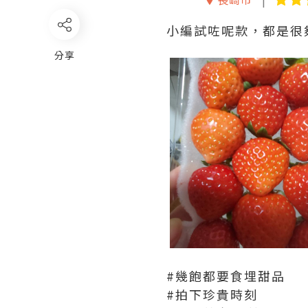
小編試咗呢款，都是很夠香
分享
#幾飽都要食埋甜品
#拍下珍貴時刻