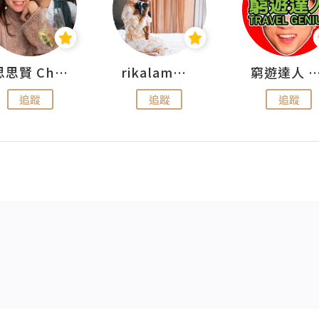
思思賢 ChillMyBabe
rikalammm
窮遊達人 Mr.TravelGe
追蹤
追蹤
追蹤