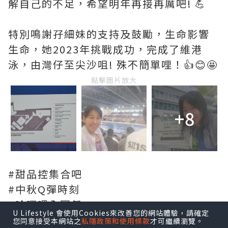
解自己的不足，希望明年再接再厲吧! 💪
特別鳴謝孖細妹的支持及鼓勵，生命影響
生命，她2023年挑戰成功，完成了維港
泳，由灣仔至尖沙咀! 殊不簡單哩！👍😊🤩
點擊圖片放大
+8
#甜品控集合吧
#中秋Q彈時刻
#哈囉喂全園祭
U Lifestyle 會使用Cookies來改善您的網站體驗，請確定
您同意接受本網站之
私隱政策和使用條款
才可繼續瀏覽。