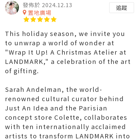
發佈於 2024.12.13
追蹤
置地廣場
This holiday season, we invite you
to unwrap a world of wonder at
"Wrap It Up! A Christmas Atelier at
LANDMARK," a celebration of the art
of gifting.
Sarah Andelman, the world-
renowned cultural curator behind
Just An Idea and the Parisian
concept store Colette, collaborates
with ten internationally acclaimed
artists to transform LANDMARK into