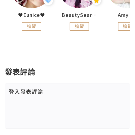
h 夏沫
♥Eunice♥
BeautySearch
Amy N
追蹤
追蹤
追蹤
發表評論
登入
發表評論