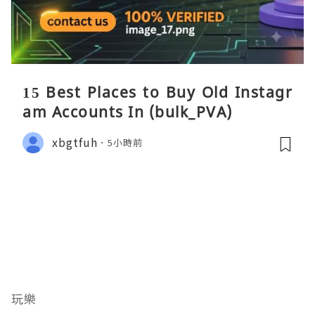
15 Best Places to Buy Old Instagr
am Accounts In (bulk_PVA)
xbgtfuh
5小時前
玩樂