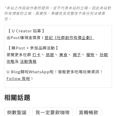
*本站之內容由作者所提供，並不代表本站的立場。因此本站對
所有博客的立場、真實性、準確性及完整性不負任何法律責
任。
【 U Creator 招募 】
出Post賺現金獎賞 l
登記《社群創作有價企劃》
【 睇Post + 參加品牌活動 】
瀏覽更多社群
打卡
丶
旅遊
丶
美食
丶
親子
丶
寵物
丶
扮靚
攻略
及
活動情報
U Blog開咗WhatsApp啦！發掘更多吃喝玩樂資訊！
Follow 我哋
！
相關話題
倒數聖誕
我一定要飲咖啡
賞楓暢飲