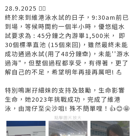
28.9.2025 🏊‍♀️
終於來到維港泳水試的日子，9:30am前已
到場，等候時間約一個半小時，優悠組水
試要求為 : 45分鐘之內游畢1,500米， 即
30個標準直池 (15個來回)，雖然最終未能
成功通過水試(用了48分鐘🙈)，未能''游水
過海"，但整個過程都享受，有得著，更了
解自己的不足，希望明年再接再厲吧! 💪
特別鳴謝孖細妹的支持及鼓勵，生命影響
生命，她2023年挑戰成功，完成了維港
泳，由灣仔至尖沙咀! 殊不簡單哩！👍😊🤩
點擊圖片放大