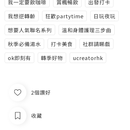
我一定要飲咖啡
賞楓暢飲
出發打卡
我想逆轉齡
狂歡partytime
日玩夜玩
想要人氣聯名系列
溫和身體護理三步曲
秋季必備湯水
打卡美食
社群請睇戲
ok即刻有
轉季好物
ucreatorhk
2個讚好
收藏