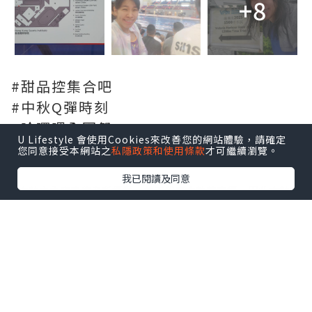
+8
#甜品控集合吧
#中秋Q彈時刻
#哈囉喂全園祭
U Lifestyle 會使用Cookies來改善您的網站體驗，請確定
您同意接受本網站之
私隱政策和使用條款
才可繼續瀏覽。
我已閱讀及同意
*本站之內容由作者所提供，並不代表本站的立場。因此本站對
所有博客的立場、真實性、準確性及完整性不負任何法律責
任。
【 U Creator 招募 】
出Post賺現金獎賞 l
登記《社群創作有價企劃》
【 睇Post + 參加品牌活動 】