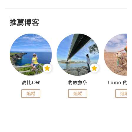
推薦博客
)
高比C🐒
豹紋魚💦
追蹤
追蹤
追蹤