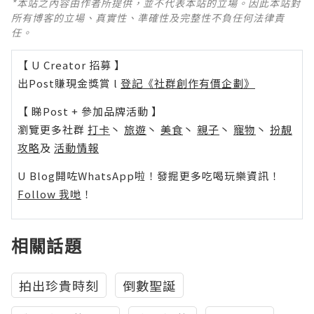
*本站之內容由作者所提供，並不代表本站的立場。因此本站對
所有博客的立場、真實性、準確性及完整性不負任何法律責
任。
【 U Creator 招募 】
出Post賺現金獎賞 l
登記《社群創作有價企劃》
【 睇Post + 參加品牌活動 】
瀏覽更多社群
打卡
丶
旅遊
丶
美食
丶
親子
丶
寵物
丶
扮靚
攻略
及
活動情報
U Blog開咗WhatsApp啦！發掘更多吃喝玩樂資訊！
Follow 我哋
！
相關話題
拍出珍貴時刻
倒數聖誕