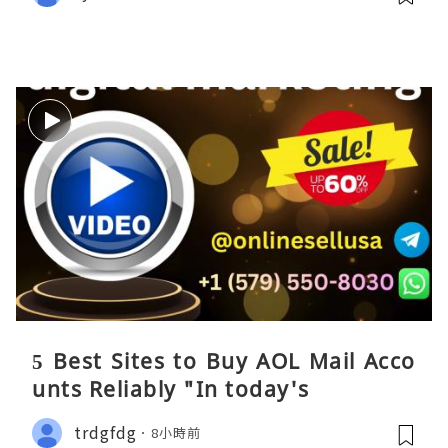
5 Best Sites to Buy AOL Mail Acco
unts Reliably "In today's
trdgfdg
8小時前