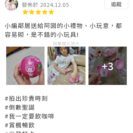
追蹤
發佈於 2024.12.05
小編鄰居送給阿囡的小禮物、小玩意，都
容易砌，是不錯的小玩具!
點擊圖片放大
+3
#拍出珍貴時刻
#倒數聖誕
#我一定要飲咖啡
#賞楓暢飲