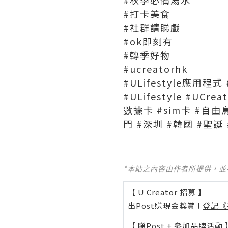
#打卡美食
#社群請睇戲
#ok即刻有
#轉季好物
#ucreatorhk
#ULifestyle應用程式 
#ULifestyle #UCre
數據卡 #sim卡 #自由鳥
門 #深圳 #韓國 #聖誕
*本站之內容由作者所提供，
【 U Creator 招募 】
出Post賺現金獎賞 l
登記《
【 睇Post + 參加品牌活動 