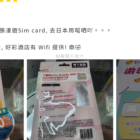
中咗張漫遊Sim card, 去日本用啱哂吖。。。
, 好彩酒店有 Wifi 提供! 🙈🤣
點擊圖片放大