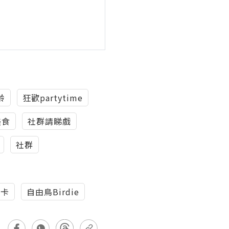
齡
狂歡partytime
美食
社群請睇戲
社群
m卡
自由鳥Birdie