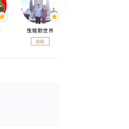
nius
曳豬歎世界
Koalascities (^O^)! @ UTravel
追蹤
追蹤