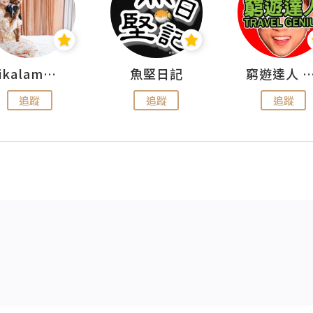
rikalammm
魚堅日記
窮遊達人 Mr.TravelGe
追蹤
追蹤
追蹤