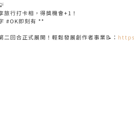
💡
享旅行打卡相，得獎機會+1！
 #OK即刻有 **
第二回合正式展開！輕鬆發展創作者事業📝：
https