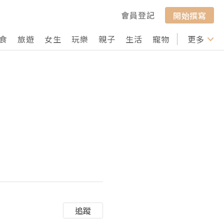
會員登記
開始撰寫
食
旅遊
女生
玩樂
親子
生活
寵物
行山
更多
打卡
追蹤