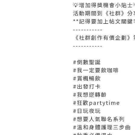
💡增加得獎機會小貼士
活動期間到《社群》分
**記得要加上帖文關鍵字
-----------
《社群創作有價企劃》
-----------
#倒數聖誕
#我一定要飲咖啡
#賞楓暢飲
#出發打卡
#我想逆轉齡
#狂歡partytime
#日玩夜玩
#想要人氣聯名系列
#溫和身體護理三步曲
#秋季必備湯水