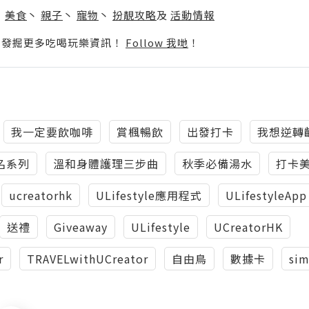
丶
美食
丶
親子
丶
寵物
丶
扮靚攻略
及
活動情報
p啦！發掘更多吃喝玩樂資訊！
Follow 我哋
！
我一定要飲咖啡
賞楓暢飲
出發打卡
我想逆轉
名系列
溫和身體護理三步曲
秋季必備湯水
打卡
ucreatorhk
ULifestyle應用程式
ULifestyleApp
送禮
Giveaway
ULifestyle
UCreatorHK
r
TRAVELwithUCreator
自由鳥
數據卡
si