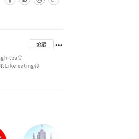
追蹤
ea😋

Like eating😋
