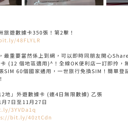
洲旅遊數據卡350張！第2擊！
bit.ly/48FLYLR
，最重要當然係上到網，可以即時同朋友開心Shar
M卡 (12 個地區適用)^！全線OK便利店一訂即拎
張SIM 60個國家通用，一世旅行免換SIM！簡單
！
2地」外遊數據卡 (連4日無限數據) 乙張
1月7日至11月27日
t.ly/3YVDa1q
s://bit.ly/40ztCdn