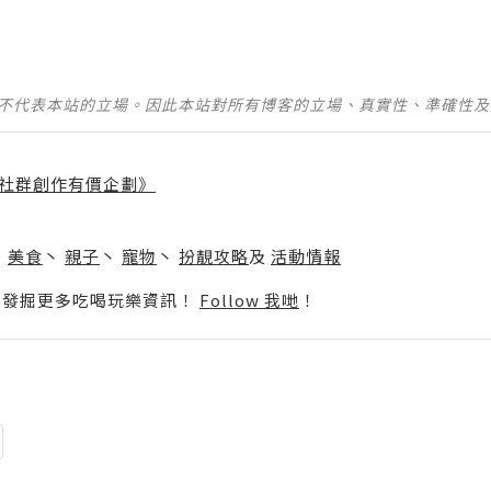
並不代表本站的立場。因此本站對所有博客的立場、真實性、準確性
社群創作有價企劃》
】
丶
美食
丶
親子
丶
寵物
丶
扮靚攻略
及
活動情報
p啦！發掘更多吃喝玩樂資訊！
Follow 我哋
！