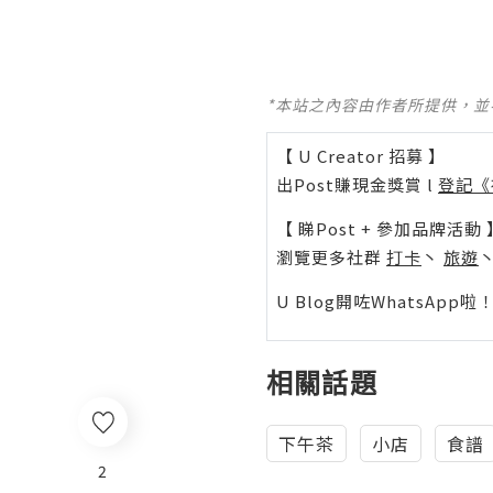
*本站之內容由作者所提供，
【 U Creator 招募 】
出Post賺現金獎賞 l
登記《
【 睇Post + 參加品牌活動 
瀏覽更多社群
打卡
丶
旅遊
U Blog開咗WhatsAp
相關話題
下午茶
小店
食譜
2