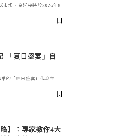
市場。為迎接將於2026年8
展」，品牌將率先於8月12日
」舉辦一場僅限一晚的茶品搭配
錦記 「夏日盛宴」自
記聯乘的「夏日盛宴」作為主
部都係我鍾意食嘅菜式,仲有與
典醬料融入中西美食中，好有
略】：專家教你4大