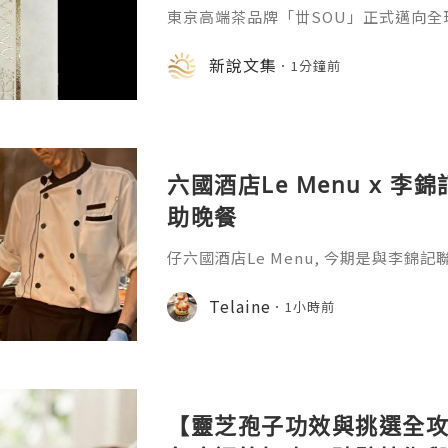
東京高端茶品牌「丗SOU」正式邁向全球
月13日（星期四）開幕的「香港國際茶
（星期三）在香港餐廳「鮨政 Black
新說文集
1分鐘前
晚宴
六國酒店Le Menu x 李
助晚餐
仔六國酒店Le Menu, 今期是與李錦
題，主打龍蝦、花膠及片皮鵝, 正, 全
李錦記聯乘推出特色菜式，將李錦記經
Telaine
1小時前
gimmick, 仲有不同優惠，性價比超高!
【靈芝孢子功效與挑選全攻