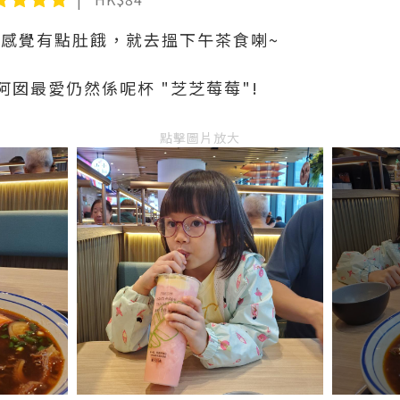
de, 感覺有點肚餓，就去搵下午茶食喇~
囡最愛仍然係呢杯 "芝芝莓莓"!
點擊圖片放大