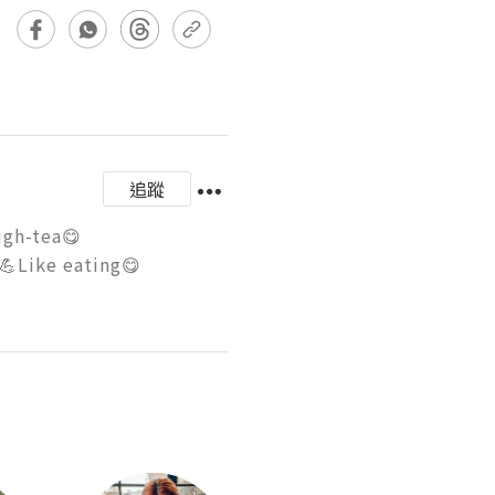
追蹤
ea😋

Like eating😋
