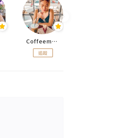
Coffeemeetjojo
艾華斯@鄭大小姐工房
追蹤
追蹤