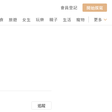
會員登記
開始撰寫
食
旅遊
女生
玩樂
親子
生活
寵物
行山
更多
打卡
追蹤