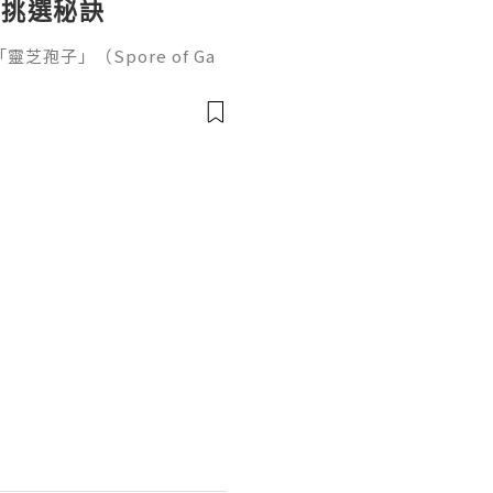
與挑選秘訣
孢子」（Spore of Ga
黃金」與免疫調節專家的美譽。對
、抵抗疲勞及日常抗衰老的都
。