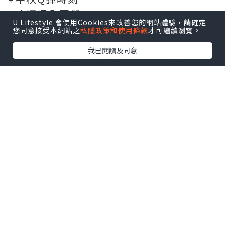
#哈囉喂全園祭
U Lifestyle 會使用Cookies來改善您的網站體驗，請確定
您同意接受本網站之
私隱政策和使用條款
才可繼續瀏覽。
我已閱讀及同意
*本站之內容由作者所提供，並不代表本站的立場。因此本站對
所有博客的立場、真實性、準確性及完整性不負任何法律責
任。
【 U Creator 招募 】
出Post賺現金獎賞 l
登記《社群創作有價企劃》
【 睇Post + 參加品牌活動 】
瀏覽更多社群
打卡
丶
旅遊
丶
美食
丶
親子
丶
寵物
丶
扮靚
攻略
及
活動情報
U Blog開咗WhatsApp啦！發掘更多吃喝玩樂資訊！
Follow 我哋
！