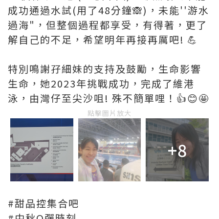
成功通過水試(用了48分鐘🙈)，未能''游水
過海"，但整個過程都享受，有得著，更了
解自己的不足，希望明年再接再厲吧! 💪
特別鳴謝孖細妹的支持及鼓勵，生命影響
生命，她2023年挑戰成功，完成了維港
泳，由灣仔至尖沙咀! 殊不簡單哩！👍😊🤩
點擊圖片放大
+8
#甜品控集合吧
#中秋Q彈時刻