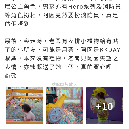
尼公主角色，男孩亦有Hero糸列及消防員
等角色扮相，阿囡竟然要扮消防員，真是
估佢唔到!
最後，臨走時，老闆有安排小禮物給有貼
子的小朋友，可能是月票，阿囡是KKDAY
購票，本來沒有禮物，老闆見阿囡失望之
表情，亦慷慨送了她一個，真的窩心哩！
👍🥰
點擊圖片放大
+10