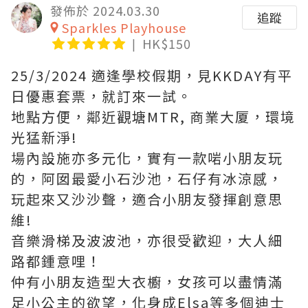
發佈於 2024.03.30
追蹤
Sparkles Playhouse
HK$150
25/3/2024 適逢學校假期，見KKDAY有平
日優惠套票，就訂來一試。
地點方便，鄰近觀塘MTR, 商業大厦，環境
光猛新淨!
場內設施亦多元化，實有一款啱小朋友玩
的，阿囡最愛小石沙池，石仔有冰涼感，
玩起來又沙沙聲，適合小朋友發揮創意思
維!
音樂滑梯及波波池，亦很受歡迎，大人細
路都鍾意哩！
仲有小朋友造型大衣櫥，女孩可以盡情滿
足小公主的欲望，化身成Elsa等多個迪士