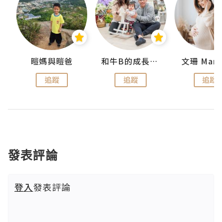
 Swan
暟媽與暟爸
和牛B的成長日記
文珊 ManS
追蹤
追蹤
追蹤
發表評論
登入
發表評論