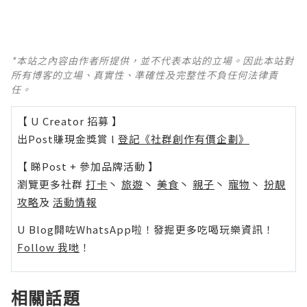
*本站之內容由作者所提供，並不代表本站的立場。因此本站對
所有博客的立場、真實性、準確性及完整性不負任何法律責
任。
【 U Creator 招募 】
出Post賺現金獎賞 l
登記《社群創作有價企劃》
【 睇Post + 參加品牌活動 】
瀏覽更多社群
打卡
丶
旅遊
丶
美食
丶
親子
丶
寵物
丶
扮靚
攻略
及
活動情報
U Blog開咗WhatsApp啦！發掘更多吃喝玩樂資訊！
Follow 我哋
！
相關話題