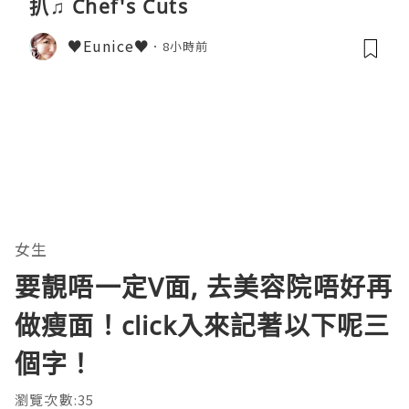
扒♫ Chef's Cuts
♥Eunice♥
8小時前
女生
要靚唔一定V面, 去美容院唔好再
做瘦面！click入來記著以下呢三
個字！
瀏覽次數:35