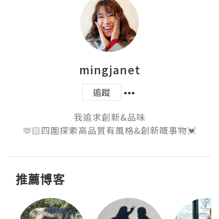
mingjanet
追蹤
我追求創新&品味

🫶🏻四圍探索高品質有風格&創新嘅事物💓
推薦博客