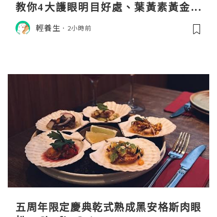
教你4大護眼明目好處、葉黃素黃金比
例與挑選秘訣
輕養生
2小時前
五周年限定慶典乾式熟成黑安格斯肉眼