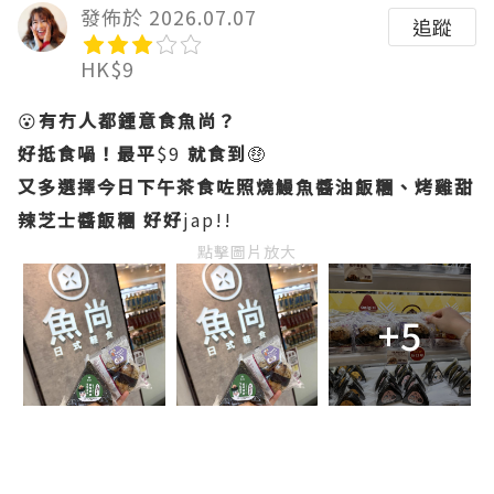
發佈於 2026.07.07
追蹤
HK$9
😮
有冇人都鍾意食魚尚？
好抵食喎！最平
$9
就食到
🤑
又多選擇今日下午茶食咗照燒鰻魚醬油飯糰、烤雞甜
辣芝士醬飯糰
好好
jap!!
點擊圖片放大
+5