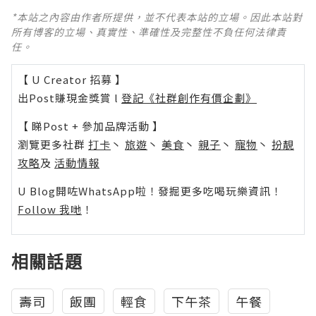
*本站之內容由作者所提供，並不代表本站的立場。因此本站對
所有博客的立場、真實性、準確性及完整性不負任何法律責
任。
【 U Creator 招募 】
出Post賺現金獎賞 l
登記《社群創作有價企劃》
【 睇Post + 參加品牌活動 】
瀏覽更多社群
打卡
丶
旅遊
丶
美食
丶
親子
丶
寵物
丶
扮靚
攻略
及
活動情報
U Blog開咗WhatsApp啦！發掘更多吃喝玩樂資訊！
Follow 我哋
！
相關話題
壽司
飯團
輕食
下午茶
午餐