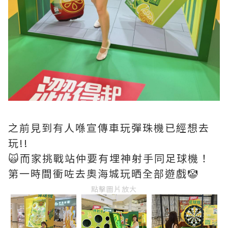
之前見到有人喺宣傳車玩彈珠機已經想去
玩!!
🙀而家挑戰站仲要有埋神射手同足球機！
第一時間衝咗去奧海城玩晒全部遊戲🤡
點擊圖片放大