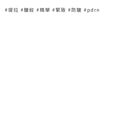
#提拉 #皺紋 #精華 #緊致 #防皺 #pdrn