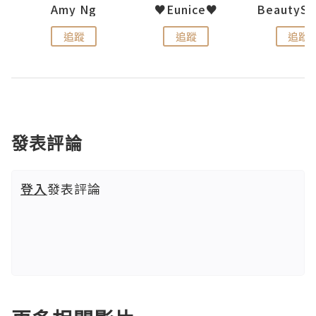
h 夏沫
Amy Ng
♥Eunice♥
追蹤
追蹤
追蹤
發表評論
登入
發表評論