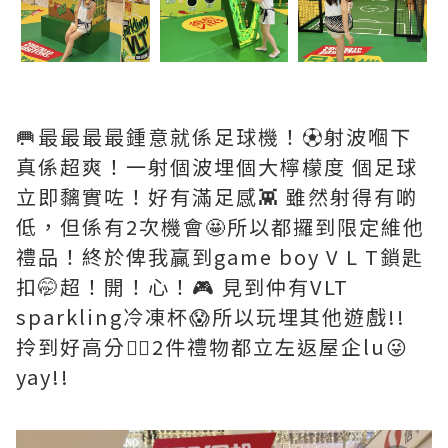
🥅最最最最鍾意就係足球機！⚽️射波嗰下
真係超爽！一射個波埋個大檸檬度 個足球
立即黐實咗！好有滿足感👾 雖然射得有啲
低，但係有2次機會🤩所以都攞到限定維他
禮品！終於俾我贏到game boy V L T鎖匙
扣🤭超！開！心！🎮 見到仲有VLT
sparkling冷凍杯😱所以玩埋其他遊戲!!
拎到好高分✌🏻2件禮物都立左返屋企lu😜
yay!!