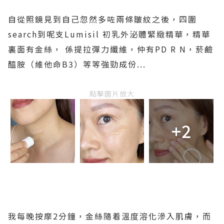
自從照鏡見到自己忽然多咗兩條皺紋之後，四圍
search到呢支Lumisil 初乳外泌體緊緻精華，精華
裏面有金絲， 係提拉彈力纖維，仲有PD R N，菸鹼
醯胺（維他命B3）等等強勁成份...
點擊圖片放大
+2
我每晚按摩2分鐘，金絲隨着溫度溶化滲入肌膚，而