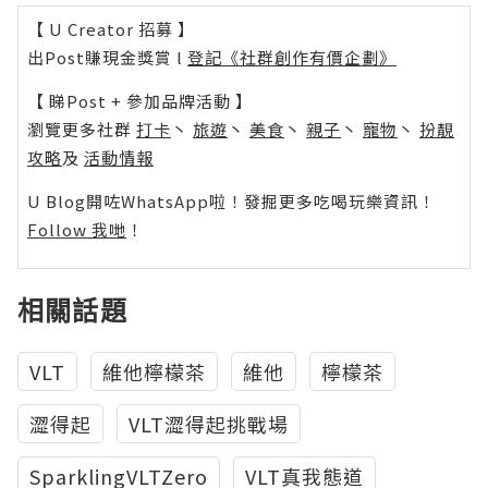
【 U Creator 招募 】
出Post賺現金獎賞 l
登記《社群創作有價企劃》
【 睇Post + 參加品牌活動 】
瀏覽更多社群
打卡
丶
旅遊
丶
美食
丶
親子
丶
寵物
丶
扮靚
攻略
及
活動情報
U Blog開咗WhatsApp啦！發掘更多吃喝玩樂資訊！
Follow 我哋
！
相關話題
VLT
維他檸檬茶
維他
檸檬茶
澀得起
VLT澀得起挑戰場
SparklingVLTZero
VLT真我態道