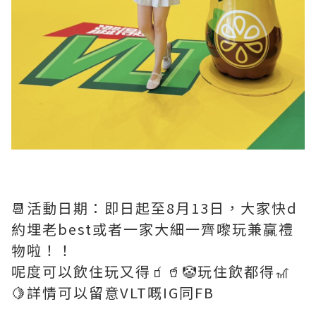
📆活動日期：即日起至8月13日，大家快d
約埋老best或者一家大細一齊嚟玩兼贏禮
物啦！！
呢度可以飲住玩又得🧃🥤🤡玩住飲都得🎢
🍋詳情可以留意VLT嘅IG同FB