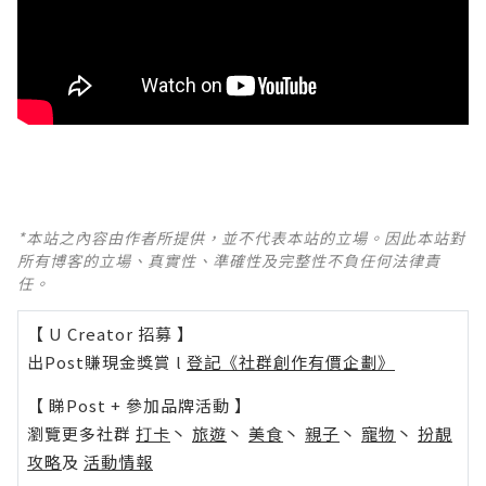
*本站之內容由作者所提供，並不代表本站的立場。因此本站對
所有博客的立場、真實性、準確性及完整性不負任何法律責
任。
【 U Creator 招募 】
出Post賺現金獎賞 l
登記《社群創作有價企劃》
【 睇Post + 參加品牌活動 】
瀏覽更多社群
打卡
丶
旅遊
丶
美食
丶
親子
丶
寵物
丶
扮靚
攻略
及
活動情報