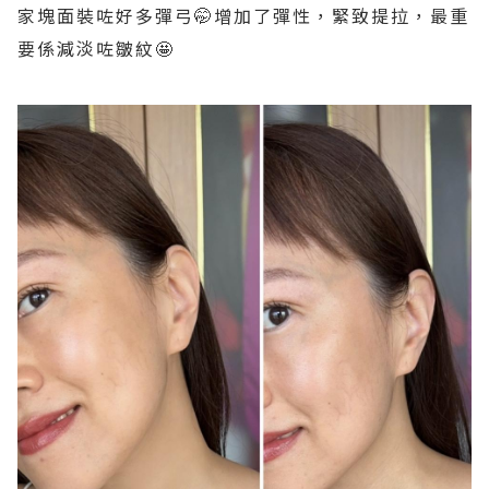
家塊面裝咗好多彈弓🤭增加了彈性，緊致提拉，最重
要係減淡咗皺紋🤩