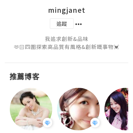
mingjanet
追蹤
我追求創新&品味

🫶🏻四圍探索高品質有風格&創新嘅事物💓
推薦博客