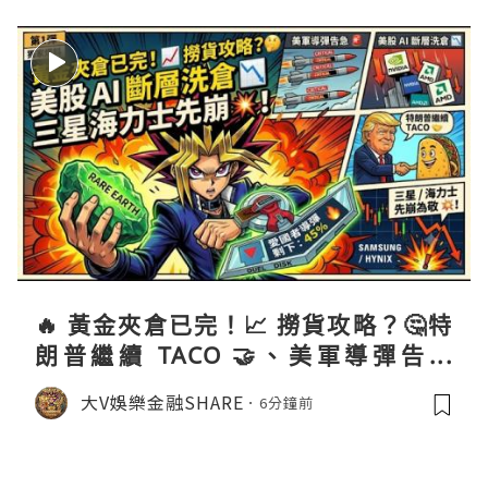
🔥 黃金夾倉已完！📈 撈貨攻略？🤔特
朗普繼續 TACO 🤝、美軍導彈告急
🚨？美股 AI 斷層洗倉 📉、三星海力士
大V娛樂金融SHARE
6分鐘前
先崩為敬 💥！