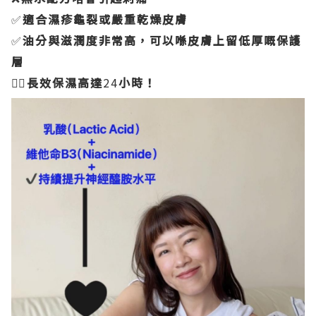
✅
適合濕疹龜裂或嚴重乾燥皮膚
✅
油分與滋潤度非常高，可以喺皮膚上留低厚嘅保護
層
👍🏻
長效保濕高達
24
小時！