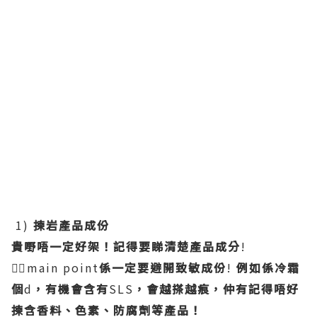
1)
揀岩產品成份
貴嘢唔一定好架！記得要睇清楚產品成分
!
👉🏻main point
係一定要避開致敏成份
!
例如係冷霜
個
d
，有機會含有
SLS
，會越搽越痕，仲有記得唔好
揀含香料、色素、防腐劑等產品！