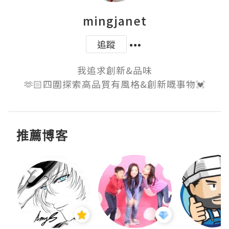
mingjanet
追蹤
我追求創新&品味

🫶🏻四圍探索高品質有風格&創新嘅事物💓
推薦博客