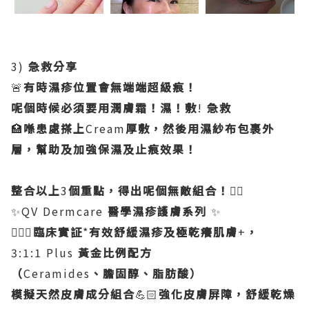
3)
急救分享
🚨
有時濕疹位置會無端端超級痕！
呢個時候必須要用潤膚霜！濕！敷
!
急救
🏥
喺患處搽上
Cream
厚敷，然後用濕紗布包裹外
層，幫助及加強保濕及止痕效果！
整合以上
3
個重點，得出呢個無敵組合！
👇🏻
✨QV Dermcare
醫學濕疹護膚系列
✨
👨🏻‍⚕️
臨床實証
*
有效舒緩濕疹及極乾癢肌膚
+
，
3:1:1 Plus
黃金比例配方
（
Ceramides
、膽固醇、脂肪酸）
模擬天然皮膚成分組合
💪🏻
強化皮膚屏障，舒緩乾燥