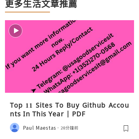
更多生活文章推薦
Top 11 Sites To Buy Github Accou
nts In This Year | PDF
Paul Maestas
28分鐘前