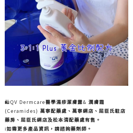
🛍️QV Dermcare
醫學濕疹潔膚露
&
潤膚霜
(Ceramides)
萬寧配藥處、萬寧網店、屈臣氏駐店
藥房、屈臣氏網店及松本清配藥處有售。
ℹ️
如需更多產品資訊，請諮詢藥劑師。