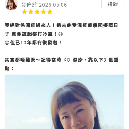
追蹤
發佈於 2026.05.06
我絕對係濕疹過來人！過去飽受濕疹痕癢困擾嘅日
子
真係諗起都打冷震！
😖
😁
但已
10
年都冇復發啦！
其實都唔難既～記得當時
KO
濕疹，靠以下
3
個重
點：