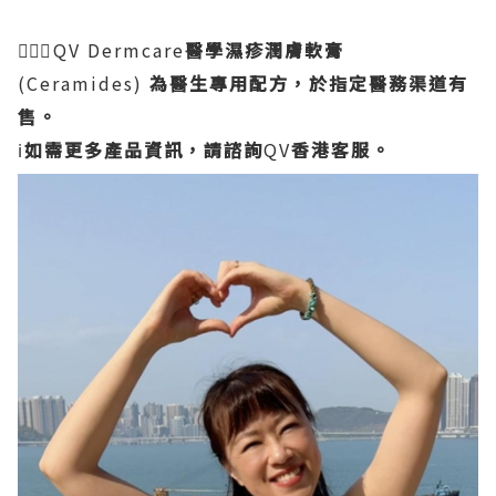
👨🏻‍⚕️QV Dermcare
醫學濕疹潤膚軟膏
(Ceramides)
為醫生專用配方，於指定醫務渠道有
售。
ℹ️
如需更多產品資訊，請諮詢
QV
香港客服。