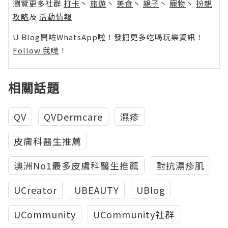
瀏覽更多社群
打卡
丶
旅遊
丶
美食
丶
親子
丶
寵物
丶
扮靚
攻略
及
活動情報
U Blog開咗WhatsApp啦！發掘更多吃喝玩樂資訊！
Follow 我哋
！
相關話題
QV
QVDermcare
濕疹
皮膚科醫生推薦
澳洲No1最多皮膚科醫生推薦
對抗濕疹肌
UCreator
UBEAUTY
UBlog
UCommunity
UCommunity社群