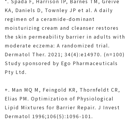
*. Spada F, Harrison IP, Barnes TM, Greive
KA, Daniels D, Townley JP et al. A daily
regimen of a ceramide-dominant
moisturizing cream and cleanser restores
the skin permeability barrier in adults with
moderate eczema: A randomized trial.
Dermatol Ther. 2021; 34(4):e14970. (n=100)
Study sponsored by Ego Pharmaceuticals
Pty Ltd.
+. Man MQ M, Feingold KR, Thornfeldt CR,
Elias PM. Optimization of Physiological
Lipid Mixtures for Barrier Repair. J Invest
Dermatol 1996;106(5):1096-101.