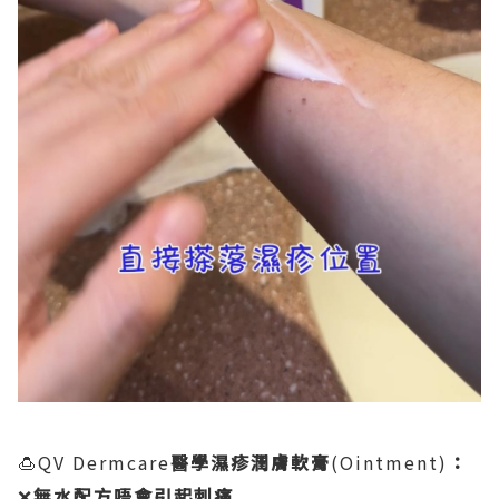
🍮QV Dermcare
醫學濕疹潤膚軟膏
(Ointment)
：
❌
無水配方唔會引起刺痛