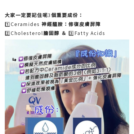
大家一定要記住呢
3
個重要成份：
1️⃣Ceramides
神經醯胺：修復皮膚屏障
2️⃣Cholesterol
膽固醇
＆
3️⃣Fatty Acids