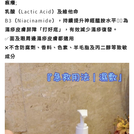
痕癢
;
乳酸（
Lactic Acid
）及維他命
B3
（
Niacinamide
），持續提升神經醯胺水平
👍🏻
為
濕疹皮膚屏障「打好底」，有效減少濕疹復發。
✅
面及眼周邊濕疹皮膚都適用
❌
不含防腐劑、香料、色素、羊毛脂及丙二醇等致敏
成分