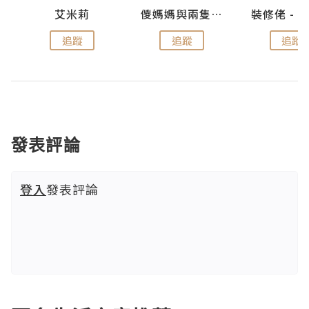
點滴
艾米莉
儍媽媽與兩隻小魔怪之家
追蹤
追蹤
追蹤
發表評論
登入
發表評論