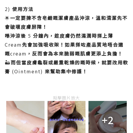
2)
使用方法
🌟
一定要揀不含皂鹼嘅潔膚產品沖涼，溫和清潔先不
會破壞皮膚屏障！
喺沖涼後
5
分鐘內，趁皮膚仍然濕潤時搽上薄
Cream
先會加強吸收架！如果搽咗產品質地唔合適
嘅
cream
，反而會為本來脆弱嘅肌膚更添上負擔！
🏜️
而但當皮膚龜裂或嚴重乾燥的嘅時候，就要改用軟
膏
(Ointment)
來幫助集中修護！
點擊圖片放大
+2