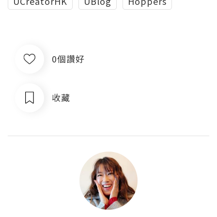
UCreatorHK
UBlog
Hoppers
0個讚好
收藏