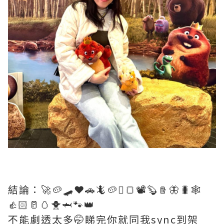
結論：🚀🥔🛹❤️🚗🦎🥔🪾🍞📽️🦫🪵🦋🐛🕸️
👍🏻🥛🥚🐥🦈🐾👑
不能劇透太多🤭睇完你就同我sync到架