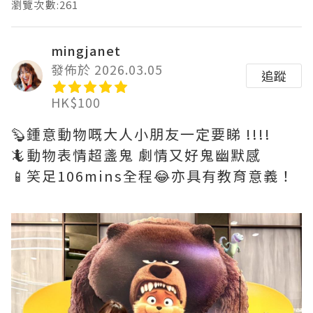
瀏覽次數:261
mingjanet
發佈於 2026.03.05
追蹤
HK$100
🦫鍾意動物嘅大人小朋友一定要睇 !!!!
🦎動物表情超盞鬼 劇情又好鬼幽默感
📱笑足106mins全程😂亦具有教育意義！