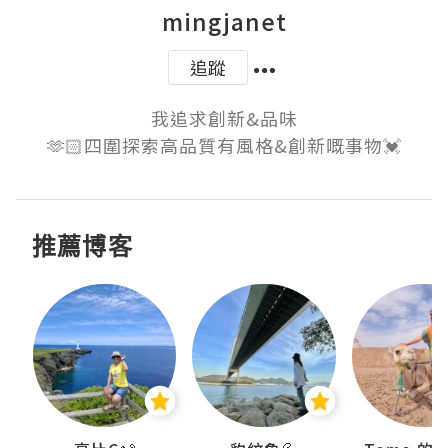
mingjanet
追蹤
我追求創新&品味

🫶🏻四圍探索高品質有風格&創新嘅事物💓
推薦博客