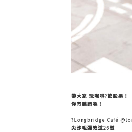
帶大家
玩咖啡
?
飲股票！
你冇聽錯㗎！
?Longbridge Café @lo
尖沙咀彌敦道
26
號