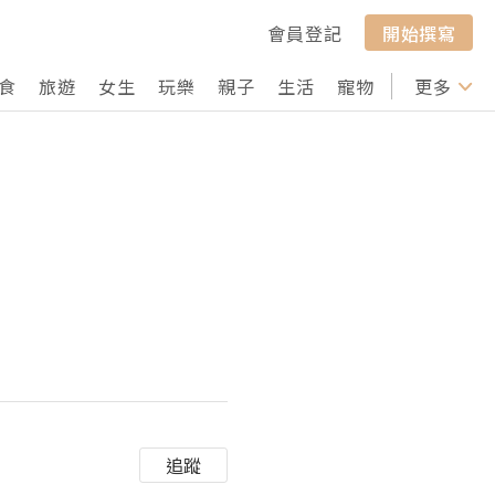
會員登記
開始撰寫
食
旅遊
女生
玩樂
親子
生活
寵物
行山
更多
打卡
追蹤