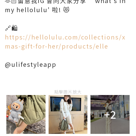
🫶🏻留意我IG 會同大家分享 ‘what's in
my hellolulu' 啦! 😻
🔗🛍️
https://hellolulu.com/collections/x
mas-gift-for-her/products/elle
@ulifestyleapp
點擊圖片放大
+2