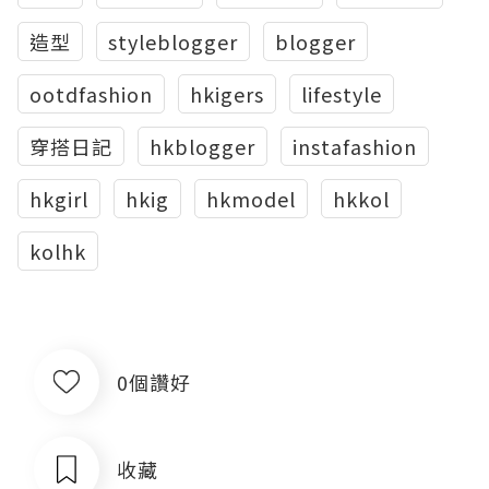
造型
styleblogger
blogger
ootdfashion
hkigers
lifestyle
穿搭日記
hkblogger
instafashion
hkgirl
hkig
hkmodel
hkkol
kolhk
0個讚好
收藏