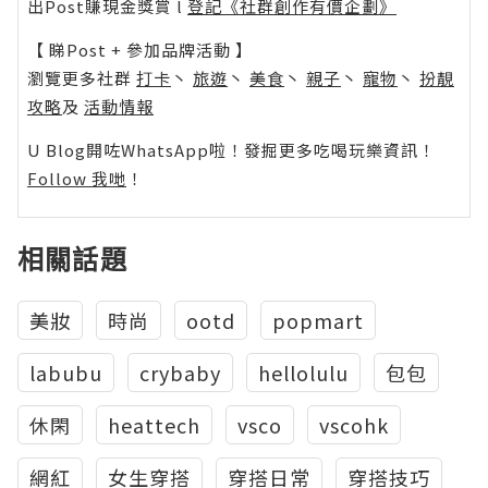
出Post賺現金獎賞 l
登記《社群創作有價企劃》
【 睇Post + 參加品牌活動 】
瀏覽更多社群
打卡
丶
旅遊
丶
美食
丶
親子
丶
寵物
丶
扮靚
攻略
及
活動情報
U Blog開咗WhatsApp啦！發掘更多吃喝玩樂資訊！
Follow 我哋
！
相關話題
美妝
時尚
ootd
popmart
labubu
crybaby
hellolulu
包包
休閑
heattech
vsco
vscohk
網紅
女生穿搭
穿搭日常
穿搭技巧