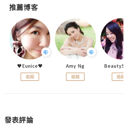
推薦博客
h 夏沫
♥Eunice♥
Amy Ng
追蹤
追蹤
追蹤
發表評論