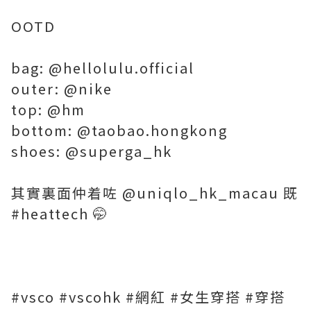
OOTD
bag: @hellolulu.official
outer: @nike
top: @hm
bottom: @taobao.hongkong
shoes: @superga_hk
其實裏面仲着咗 @uniqlo_hk_macau 既
#heattech 🤭
#vsco #vscohk #網紅 #女生穿搭 #穿搭