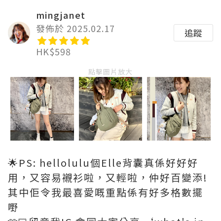
mingjanet
發佈於 2025.02.17
追蹤
HK$598
點擊圖片放大
🌟PS: hellolulu個Elle背囊真係好好好
用，又容易襯衫啦，又輕啦，仲好百變添!
其中佢令我最喜愛嘅重點係有好多格數擺
嘢