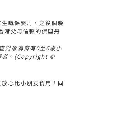
仁生嘅保嬰丹，之後個晚
受香港父母信賴的保嬰丹
查對象為育有0至6歲小
Copyright ©
以放心比小朋友食用！同