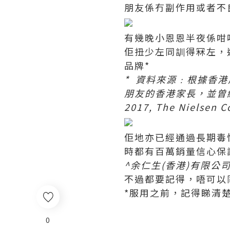
朋友係冇副作用或者不
有幾晚小恩恩半夜係咁
佢扭少左同訓得冧左，
品牌*
* 資料來源﹕根據香港
朋友的香港家長，並曾經
2017, The Nielsen 
佢地亦已經通過長期毒
時都有百萬銷量信心保
^余仁生(香港)有限公
不過都要記得，唔可以
*服用之前，記得睇清
0