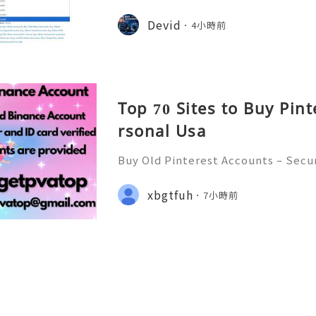
➤.........➤.➤..........➤.➤...........➤.➤.......
➤ Email: usaglobalit@gmail.com ➤.➤.....
Devid
4小時前
Top 70 Sites to Buy Pin
rsonal Usa
Buy Old Pinterest Accounts – Secu
cerns, and Safe Alternatives (Compl
NSTANT REPLY GUARANTEED ✨🔥⚡️🌐
xbgtfuh
7小時前
tpvatop ⚡️📢👤🔔 Telegram Userna