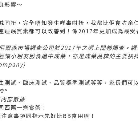
良影響～
喊同扭，完全唔知發生咩事咁扭，我都比佢食咗余
連睡眠質素都可以改善到！係2017年更加成為最
尼爾森市場調查公司於2017年之網上問卷調查。調
讓小朋友服食過中成藥，亦是成藥品牌的主要抉擇者。(
Company)
性測試、臨床測試、品質標準測試等等，家長們可
證^
司內部數據
同西藥一齊食架！
楚注意事項同指示先好比BB食用啊！