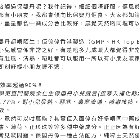
接觸過保嬰丹呢？我仲記得，細細個唔舒服，傷風
都有小朋友，我都會傾向比保嬰丹佢食。大家都知
，盡量都食中藥成分會比較好，感覺天然啲同埋可
都唔陌生！佢係係香港製造（GMP、HK Top Bra
小兒感冒係非常之好，有差唔多九成嘅人都覺得非
有肚風、清熱、嘔吐都可以服用～所以有小朋友嘅
即刻舒緩小朋友嘅不適！
效率超過90%#
大學東直門醫院余仁生保嬰丹小兒感冒(風寒入裡化熱
73.77%，對小兒發熱、惡寒、鼻塞流涕、咳嗽咳
效。
，竟然可以咁萬能？其實佢入面係有好多唔同中藥
樓、薄荷、正珍珠等等多種中藥成分。正正因為有
常見嘅問題。保嬰丹係一種古法配方，純粹由天然