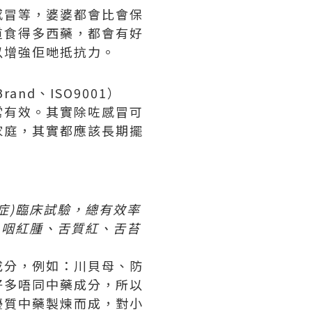
感冒等，婆婆都會比會保
道食得多西藥，都會有好
以增強佢哋抵抗力。
nd、ISO9001）
常有效。其實除咗感冒可
家庭，其實都應該長期擺
症)臨床試驗，總有效率
痰，咽紅腫、舌質紅、舌苔
成分，例如：川貝母、防
好多唔同中藥成分，所以
優質中藥製煉而成，對小