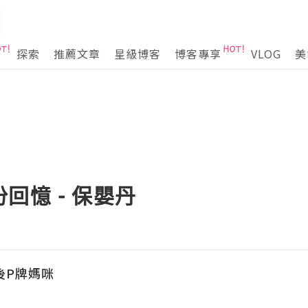
探索
推薦文章
星級博客
博客專享
VLOG
美
回憶 - 保嬰丹
90後P牌媽咪