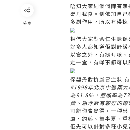
唔知大家細個個陣有無
嬰丹我食。到依加自己
多副作用，所以有得揀
分享
相信大家對余仁生嘅保嬰丹
好多人都知道佢對舒緩
以食之外，有痰有咳、
定一盒，有咩事都可以
保嬰丹對抗感冒症狀 有
#1998年北京中醫藥
為91.8%，癒顯率為
黃、脈浮數有較好的療
可能你會覺得，一種藥
風、釣藤、薑半夏、重
佢先可以針對多種小兒