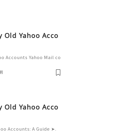
uy Old Yahoo Acco
oo Accounts Yahoo Mail co
people worldwide for pers
respondence, and online a
前
uy Old Yahoo Acco
hoo Accounts: A Guide ➤.