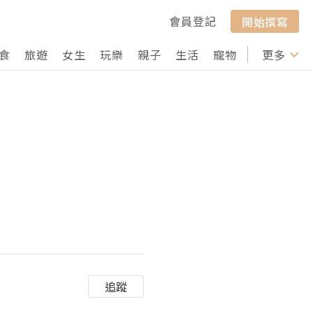
會員登記
開始撰寫
食
旅遊
女生
玩樂
親子
生活
寵物
行山
更多
打卡
追蹤