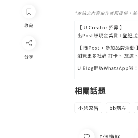
*本站之內容由作者所提供，
收藏
【 U Creator 招募 】
出Post賺現金獎賞 l
登記《
【 睇Post + 參加品牌活動 
瀏覽更多社群
打卡
丶
旅遊
分享
U Blog開咗WhatsAp
相關話題
小兒感冒
bb病左
0個讚好