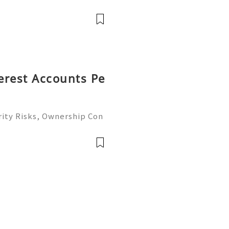
......➤.➤...........➤.➤ 🌿🍁🌿🍁➤.
....➤.➤..........➤.➤......
terest Accounts Pe
rity Risks, Ownership Con
ete Guide 2026) 🌐⚡️🔥✨ I
 ⚡️📱💬🚀 Telegram: @ge
me: @g