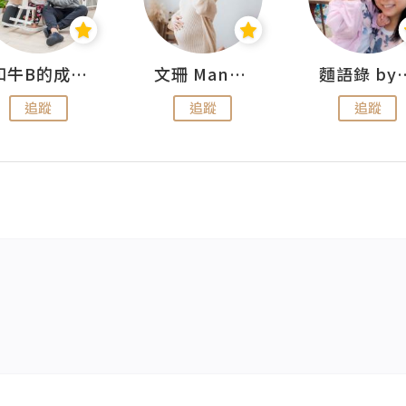
和牛B的成長日記
文珊 ManShan
麵語錄 by
追蹤
追蹤
追蹤