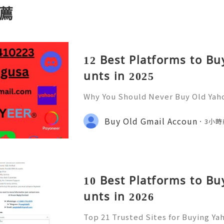
薦
12 Best Platforms to B
unts in 2025
Why You Should Never Buy Old Yah
ntinues to be used by millions of 
onal communication, business cor
Buy Old Gmail Accoun
3小時
ccount recovery. Because of
10 Best Platforms to B
unts in 2026
Top 21 Trusted Sites for Buying Ya