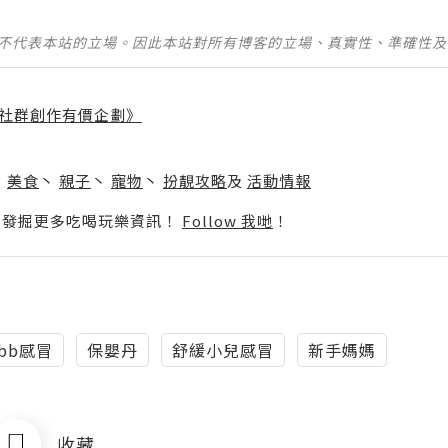
並不代表本站的立場。因此本站對所有博客的立場、真實性、準確性
社群創作有價企劃》
】
丶
美食
丶
親子
丶
寵物
丶
扮靚攻略
及
活動情報
p啦！發掘更多吃喝玩樂資訊！
Follow 我哋
！
bb感冒
保嬰丹
舒緩小兒感冒
新手媽媽
收藏