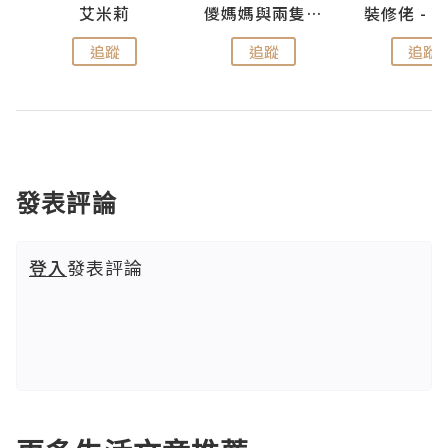
點滴
艾米莉
儍媽媽與兩隻小魔怪之家
追蹤
追蹤
追蹤
發表評論
登入
發表評論