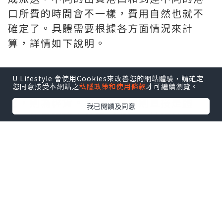
口所費的時間會不一樣，費用自然也就不
確定了。具體需要根據各方面情況來計
算，詳情如下說明。
U Lifestyle 會使用Cookies來改善您的網站體驗，請確定
如果每立方米大於167KG，則為重貨；反
您同意接受本網站之
私隱政策和使用條款
才可繼續瀏覽。
之，則為輕貨。而海運專線則直接是體
我已閱讀及同意
積，如果體積大於重（噸），按體計算，
反之按重量計。
海運頭程運費同樣是按實際重量和體積重
量兩種方式計算的，但計算方式略有不
同：