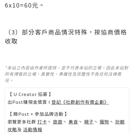
6x10=60元。
（3）部分客戶商品情況特殊，按協商價格
收取
*本站之內容由作者所提供，並不代表本站的立場。因此本站對
所有博客的立場、真實性、準確性及完整性不負任何法律責
任。
【 U Creator 招募 】
出Post賺現金獎賞 l
登記《社群創作有價企劃》
【 睇Post + 參加品牌活動 】
瀏覽更多社群
打卡
丶
旅遊
丶
美食
丶
親子
丶
寵物
丶
扮靚
攻略
及
活動情報