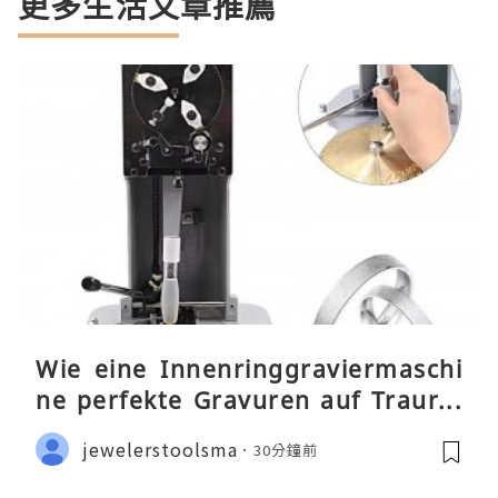
更多生活文章推薦
Wie eine Innenringgraviermaschi
ne perfekte Gravuren auf Traurin
gen ermöglicht
jewelerstoolsma
30分鐘前