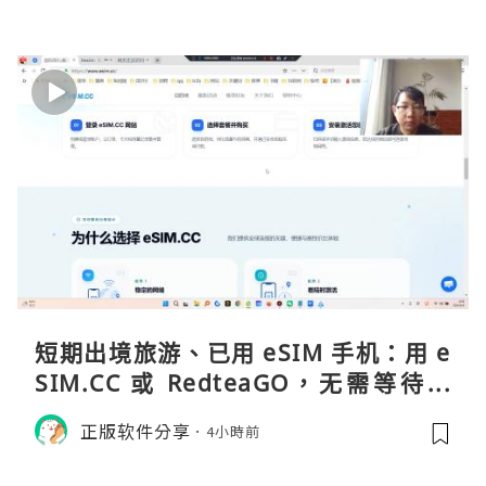
短期出境旅游、已用 eSIM 手机：用 e
SIM.CC 或 RedteaGO，无需等待收
货。需要“当地号码 + 通话短信”（如
正版软件分享
4小時前
打车、外卖、客户联络）：优先 Redt
eaGO（明确提供通话短信套餐）。长